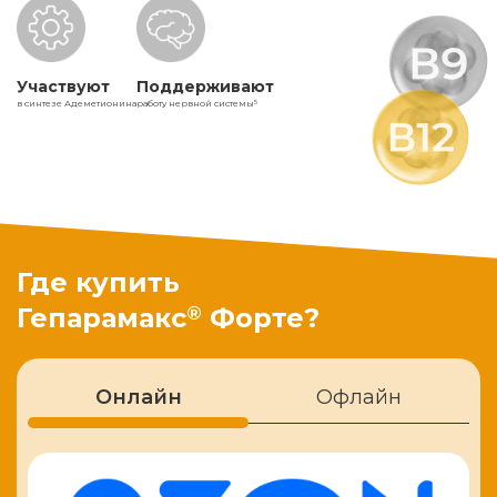
Участвуют
Поддерживают
в синтезе Адеметионина
работу нервной системы
5
Где купить
®
Гепарамакс
Форте?
Онлайн
Офлайн