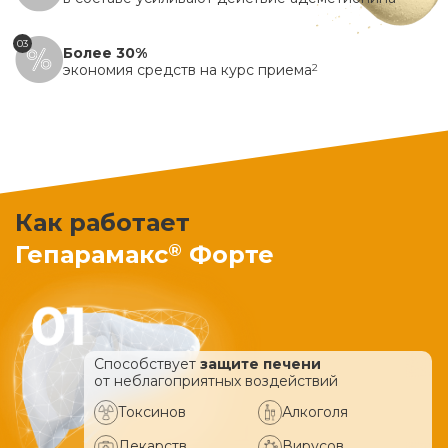
03
Более 30%
экономия средств на курс приема
2
Как работает
®
Гепарамакс
Форте
Способствует
защите печени
от неблагоприятных воздействий
Токсинов
Алкоголя
Лекарств
Вирусов