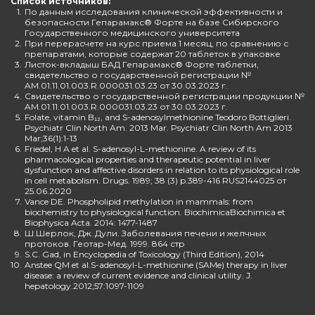
Список источников:
1.
По данным исследования клинической эффективности и
безопасности Гепарамакс® Форте на базе Сибирского
Государственного медицинского университета
2.
При перерасчете на курс приема 1 месяц, по сравнению с
препаратами, которые содержат 20 таблеток в упаковке
3.
Листок-вкладыш БАД Гепарамакс® Форте таблетки,
свидетельство о государственной регистрации №
AM.01.11.01.003.R.000031.03.23 от 30.03.2023 г.
4.
Свидетельство о государственной регистрации продукции №
AM.01.11.01.003.R.000031.03.23 от 30.03.2023 г.
5.
Folate, vitamin B₁₂, and S-adenosylmethionine Teodoro Bottiglieri.
Psychiatr Clin North Am. 2013 Mar. Psychiatr Clin North Am 2013
Mar;36(1):1-13
6.
Friedel, H A et al. S-adenosyl-L-methionine. A review of its
pharmacological properties and therapeutic potential in liver
dysfunction and affective disorders in relation to its physiological role
in cell metabolism. Drugs. 1989; 38 (3) p.389-416 RUS2144025 от
25.06.2020
7.
Vance DE. Phospholipid methylation in mammals: from
biochemistry to physiological function. BiochimicaBiochimica et
Biophysica Acta. 2014: 1477-1487
8.
Ш.Шерлок, Дж. Дули. Заболевания печени и желчных
протоков. Геотар-Мед. 1999. 864 стр
9.
S.C. Gad, in Encyclopedia of Toxicology (Third Edition), 2014
10.
Anstee QM et al.S-adenosyl-L-methionine (SAMe) therapy in liver
disease: a review of current evidence and clinical utility. J.
hepatology.2012;57:1097-1109