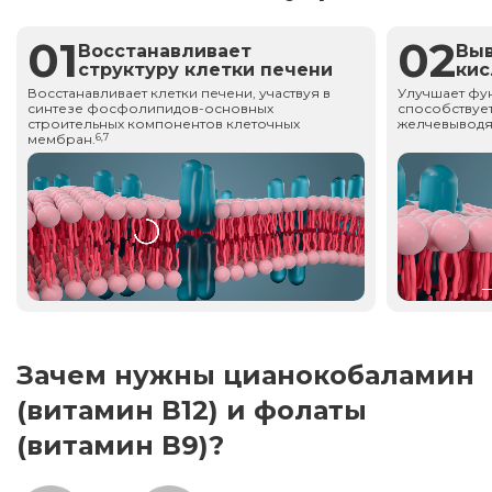
01
02
Восстанавливает
Вы
структуру клетки печени
ки
Восстанавливает клетки печени, участвуя в
Улучшает фу
синтезе фосфолипидов-основных
способствует
строительных компонентов клеточных
желчевыводя
мембран.
6,7
Зачем нужны цианокобаламин
(витамин В12) и фолаты
(витамин В9)?