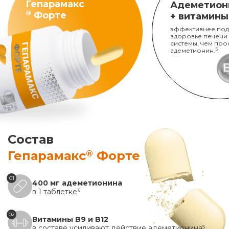
Гепарамакс
Адеметион
®
Форте
+ витамины
эффективнее под
здоровье печени
системы, чем про
адеметионин.
5
Состав
®
Гепарамакс
Форте
01
400 мг адеметионина
в 1 таблетке
3
02
Витамины B9 и B12
в составе усиливают действие адеметионина
5