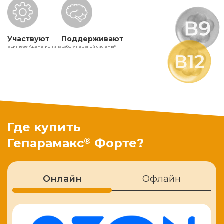
Участвуют
Поддерживают
в синтезе Адеметионина
работу нервной системы
5
Где купить
®
Гепарамакс
Форте?
Онлайн
Офлайн