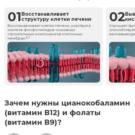
01
02
Восстанавливает
Вы
структуру клетки печени
ки
Восстанавливает клетки печени, участвуя в
Улучшает фу
синтезе фосфолипидов-основных
способствует
строительных компонентов клеточных
желчевыводя
мембран.
6,7
Зачем нужны цианокобаламин
(витамин В12) и фолаты
(витамин В9)?