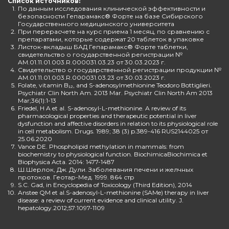
Список источников:
1.
По данным исследования клинической эффективности и
безопасности Гепарамакс® Форте на базе Сибирского
Государственного медицинского университета
2.
При перерасчете на курс приема 1 месяц, по сравнению с
препаратами, которые содержат 20 таблеток в упаковке
3.
Листок-вкладыш БАД Гепарамакс® Форте таблетки,
свидетельство о государственной регистрации №
AM.01.11.01.003.R.000031.03.23 от 30.03.2023 г.
4.
Свидетельство о государственной регистрации продукции №
AM.01.11.01.003.R.000031.03.23 от 30.03.2023 г.
5.
Folate, vitamin B₁₂, and S-adenosylmethionine Teodoro Bottiglieri.
Psychiatr Clin North Am. 2013 Mar. Psychiatr Clin North Am 2013
Mar;36(1):1-13
6.
Friedel, H A et al. S-adenosyl-L-methionine. A review of its
pharmacological properties and therapeutic potential in liver
dysfunction and affective disorders in relation to its physiological role
in cell metabolism. Drugs. 1989; 38 (3) p.389-416 RUS2144025 от
25.06.2020
7.
Vance DE. Phospholipid methylation in mammals: from
biochemistry to physiological function. BiochimicaBiochimica et
Biophysica Acta. 2014: 1477-1487
8.
Ш.Шерлок, Дж. Дули. Заболевания печени и желчных
протоков. Геотар-Мед. 1999. 864 стр
9.
S.C. Gad, in Encyclopedia of Toxicology (Third Edition), 2014
10.
Anstee QM et al.S-adenosyl-L-methionine (SAMe) therapy in liver
disease: a review of current evidence and clinical utility. J.
hepatology.2012;57:1097-1109