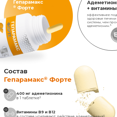
Гепарамакс
Адеметион
®
Форте
+ витамины
эффективнее под
здоровье печени
системы, чем про
адеметионин.
5
Состав
®
Гепарамакс
Форте
01
400 мг адеметионина
в 1 таблетке
3
02
Витамины B9 и B12
в составе усиливают действие адеметионина
5