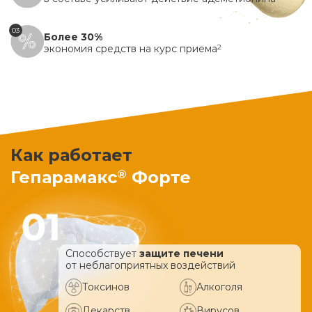
03
Более 30%
экономия средств на курс приема
2
Как работает
®
Гепарамакс
Форте
Способствует
защите печени
от неблагоприятных воздействий
Токсинов
Алкоголя
Лекарств
Вирусов