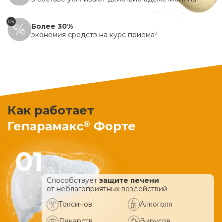
03
Более 30%
экономия средств на курс приема
2
Как работает
®
Гепарамакс
Форте
Способствует
защите печени
от неблагоприятных воздействий
Токсинов
Алкоголя
Лекарств
Вирусов