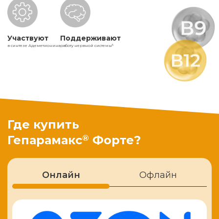
Участвуют
Поддерживают
в синтезе Адеметионина
работу нервной системы
5
Где купить
®
Гепарамакс
Форте?
Онлайн
Офлайн