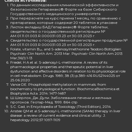
Список источников:
1.
По данным исследования клинической эффективности и
безопасности Гепарамакс® Форте на базе Сибирского
Государственного медицинского университета
2.
При перерасчете на курс приема 1 месяц, по сравнению с
препаратами, которые содержат 20 таблеток в упаковке
3.
Листок-вкладыш БАД Гепарамакс® Форте таблетки,
свидетельство о государственной регистрации №
AM.01.11.01.003.R.000031.03.23 от 30.03.2023 г.
4.
Свидетельство о государственной регистрации продукции №
AM.01.11.01.003.R.000031.03.23 от 30.03.2023 г.
5.
Folate, vitamin B₁₂, and S-adenosylmethionine Teodoro Bottiglieri.
Psychiatr Clin North Am. 2013 Mar. Psychiatr Clin North Am 2013
Mar;36(1):1-13
6.
Friedel, H A et al. S-adenosyl-L-methionine. A review of its
pharmacological properties and therapeutic potential in liver
dysfunction and affective disorders in relation to its physiological role
in cell metabolism. Drugs. 1989; 38 (3) p.389-416 RUS2144025 от
25.06.2020
7.
Vance DE. Phospholipid methylation in mammals: from
biochemistry to physiological function. BiochimicaBiochimica et
Biophysica Acta. 2014: 1477-1487
8.
Ш.Шерлок, Дж. Дули. Заболевания печени и желчных
протоков. Геотар-Мед. 1999. 864 стр
9.
S.C. Gad, in Encyclopedia of Toxicology (Third Edition), 2014
10.
Anstee QM et al.S-adenosyl-L-methionine (SAMe) therapy in liver
disease: a review of current evidence and clinical utility. J.
hepatology.2012;57:1097-1109