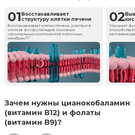
01
02
Восстанавливает
Вы
структуру клетки печени
ки
Восстанавливает клетки печени, участвуя в
Улучшает фу
синтезе фосфолипидов-основных
способствует
строительных компонентов клеточных
желчевыводя
мембран.
6,7
Зачем нужны цианокобаламин
(витамин В12) и фолаты
(витамин В9)?