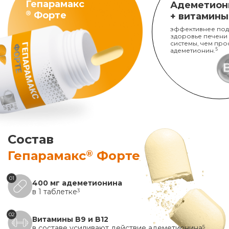
Гепарамакс
Адеметион
®
Форте
+ витамины
эффективнее под
здоровье печени
системы, чем про
адеметионин.
5
Состав
®
Гепарамакс
Форте
01
400 мг адеметионина
в 1 таблетке
3
02
Витамины B9 и B12
в составе усиливают действие адеметионина
5