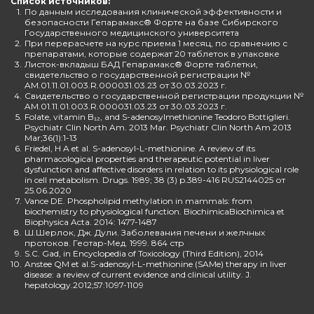
Список источников:
1.
По данным исследования клинической эффективности и
безопасности Гепарамакс® Форте на базе Сибирского
Государственного медицинского университета
2.
При перерасчете на курс приема 1 месяц, по сравнению с
препаратами, которые содержат 20 таблеток в упаковке
3.
Листок-вкладыш БАД Гепарамакс® Форте таблетки,
свидетельство о государственной регистрации №
AM.01.11.01.003.R.000031.03.23 от 30.03.2023 г.
4.
Свидетельство о государственной регистрации продукции №
AM.01.11.01.003.R.000031.03.23 от 30.03.2023 г.
5.
Folate, vitamin B₁₂, and S-adenosylmethionine Teodoro Bottiglieri.
Psychiatr Clin North Am. 2013 Mar. Psychiatr Clin North Am 2013
Mar;36(1):1-13
6.
Friedel, H A et al. S-adenosyl-L-methionine. A review of its
pharmacological properties and therapeutic potential in liver
dysfunction and affective disorders in relation to its physiological role
in cell metabolism. Drugs. 1989; 38 (3) p.389-416 RUS2144025 от
25.06.2020
7.
Vance DE. Phospholipid methylation in mammals: from
biochemistry to physiological function. BiochimicaBiochimica et
Biophysica Acta. 2014: 1477-1487
8.
Ш.Шерлок, Дж. Дули. Заболевания печени и желчных
протоков. Геотар-Мед. 1999. 864 стр
9.
S.C. Gad, in Encyclopedia of Toxicology (Third Edition), 2014
10.
Anstee QM et al.S-adenosyl-L-methionine (SAMe) therapy in liver
disease: a review of current evidence and clinical utility. J.
hepatology.2012;57:1097-1109