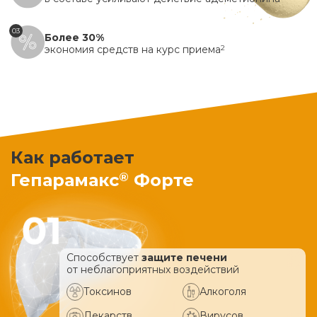
03
Более 30%
экономия средств на курс приема
2
Как работает
®
Гепарамакс
Форте
Способствует
защите печени
от неблагоприятных воздействий
Токсинов
Алкоголя
Лекарств
Вирусов