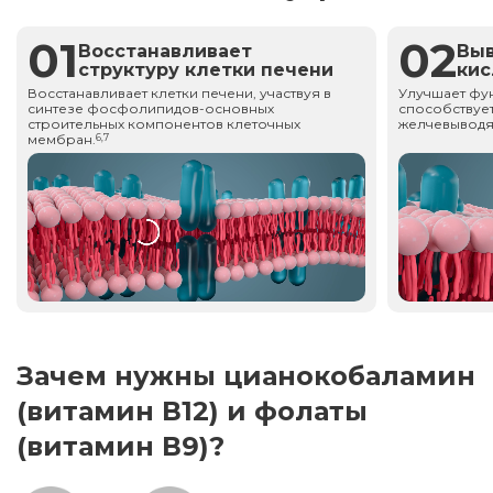
01
02
Восстанавливает
Вы
структуру клетки печени
ки
Восстанавливает клетки печени, участвуя в
Улучшает фу
синтезе фосфолипидов-основных
способствует
строительных компонентов клеточных
желчевыводя
мембран.
6,7
Зачем нужны цианокобаламин
(витамин В12) и фолаты
(витамин В9)?