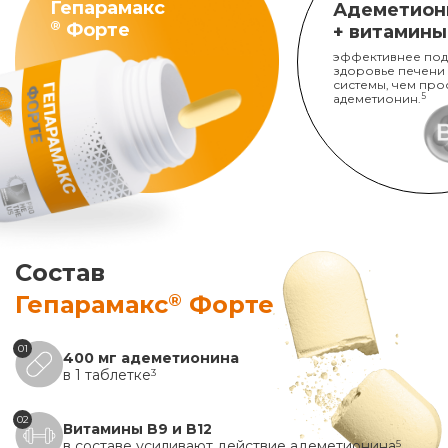
Гепарамакс
Адеметион
®
Форте
+ витамины
эффективнее под
здоровье печени
системы, чем про
адеметионин.
5
Состав
®
Гепарамакс
Форте
01
400 мг адеметионина
в 1 таблетке
3
02
Витамины B9 и B12
в составе усиливают действие адеметионина
5