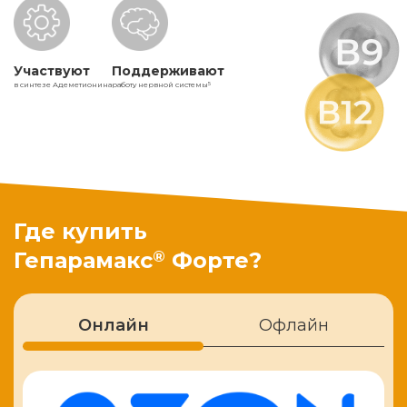
Участвуют
Поддерживают
в синтезе Адеметионина
работу нервной системы
5
Где купить
®
Гепарамакс
Форте?
Онлайн
Офлайн