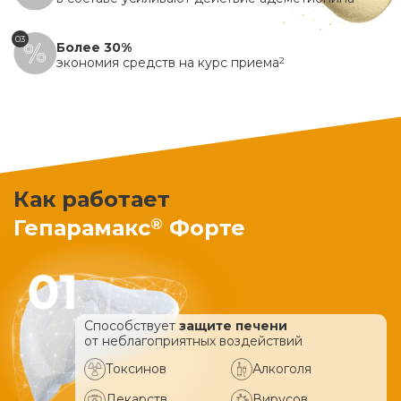
03
Более 30%
экономия средств на курс приема
2
Как работает
®
Гепарамакс
Форте
Способствует
защите печени
от неблагоприятных воздействий
Токсинов
Алкоголя
Лекарств
Вирусов