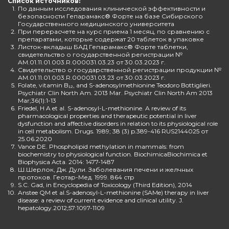
Список источников:
1.
По данным исследования клинической эффективности и
безопасности Гепарамакс® Форте на базе Сибирского
Государственного медицинского университета
2.
При перерасчете на курс приема 1 месяц, по сравнению с
препаратами, которые содержат 20 таблеток в упаковке
3.
Листок-вкладыш БАД Гепарамакс® Форте таблетки,
свидетельство о государственной регистрации №
AM.01.11.01.003.R.000031.03.23 от 30.03.2023 г.
4.
Свидетельство о государственной регистрации продукции №
AM.01.11.01.003.R.000031.03.23 от 30.03.2023 г.
5.
Folate, vitamin B₁₂, and S-adenosylmethionine Teodoro Bottiglieri.
Psychiatr Clin North Am. 2013 Mar. Psychiatr Clin North Am 2013
Mar;36(1):1-13
6.
Friedel, H A et al. S-adenosyl-L-methionine. A review of its
pharmacological properties and therapeutic potential in liver
dysfunction and affective disorders in relation to its physiological role
in cell metabolism. Drugs. 1989; 38 (3) p.389-416 RUS2144025 от
25.06.2020
7.
Vance DE. Phospholipid methylation in mammals: from
biochemistry to physiological function. BiochimicaBiochimica et
Biophysica Acta. 2014: 1477-1487
8.
Ш.Шерлок, Дж. Дули. Заболевания печени и желчных
протоков. Геотар-Мед. 1999. 864 стр
9.
S.C. Gad, in Encyclopedia of Toxicology (Third Edition), 2014
10.
Anstee QM et al.S-adenosyl-L-methionine (SAMe) therapy in liver
disease: a review of current evidence and clinical utility. J.
hepatology.2012;57:1097-1109