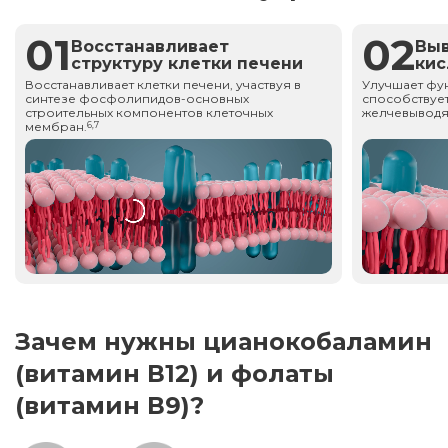
01
02
Восстанавливает
Вы
структуру клетки печени
ки
Восстанавливает клетки печени, участвуя в
Улучшает фу
синтезе фосфолипидов-основных
способствует
строительных компонентов клеточных
желчевыводя
мембран.
6,7
Зачем нужны цианокобаламин
(витамин В12) и фолаты
(витамин В9)?