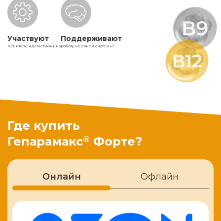
Участвуют
Поддерживают
в синтезе Адеметионина
работу нервной системы
5
Где купить
®
Гепарамакс
Форте?
Онлайн
Офлайн