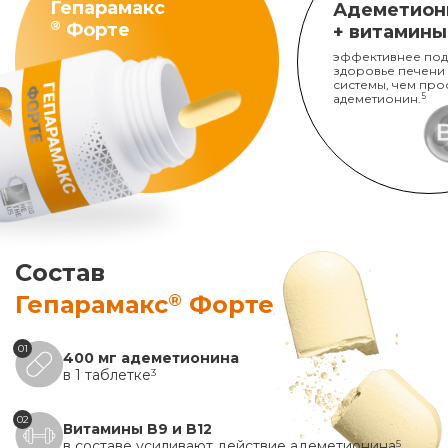
Гепарамакс
Адеметион
®
Форте
+ витамины
эффективнее под
здоровье печени
системы, чем про
адеметионин.
5
Состав
®
Гепарамакс
Форте
01
400 мг адеметионина
в 1 таблетке
3
02
Витамины B9 и B12
в составе усиливают действие адеметионина
5