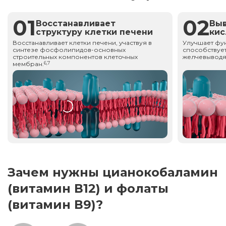
01
02
Восстанавливает
Вы
структуру клетки печени
ки
Восстанавливает клетки печени, участвуя в
Улучшает фу
синтезе фосфолипидов-основных
способствует
строительных компонентов клеточных
желчевыводя
мембран.
6,7
Зачем нужны цианокобаламин
(витамин В12) и фолаты
(витамин В9)?