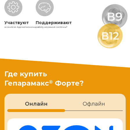
Участвуют
Поддерживают
в синтезе Адеметионина
работу нервной системы
5
Где купить
®
Гепарамакс
Форте?
Онлайн
Офлайн