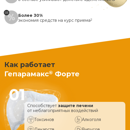
03
Более 30%
экономия средств на курс приема
2
Как работает
®
Гепарамакс
Форте
Способствует
защите печени
от неблагоприятных воздействий
Токсинов
Алкоголя
Лекарств
Вирусов