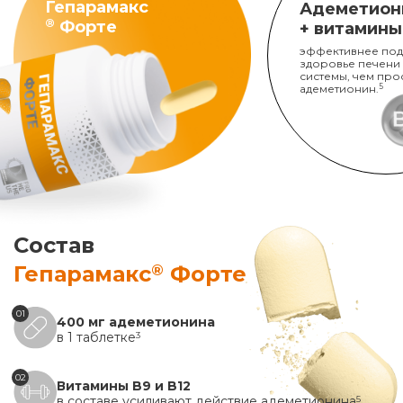
Гепарамакс
Адеметион
®
Форте
+ витамины
эффективнее под
здоровье печени
системы, чем про
адеметионин.
5
Состав
®
Гепарамакс
Форте
01
400 мг адеметионина
в 1 таблетке
3
02
Витамины B9 и B12
в составе усиливают действие адеметионина
5