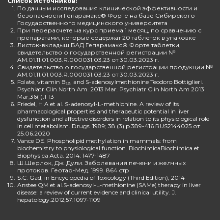
Список источников:
1.
По данным исследования клинической эффективности и
безопасности Гепарамакс® Форте на базе Сибирского
Государственного медицинского университета
2.
При перерасчете на курс приема 1 месяц, по сравнению с
препаратами, которые содержат 20 таблеток в упаковке
3.
Листок-вкладыш БАД Гепарамакс® Форте таблетки,
свидетельство о государственной регистрации №
AM.01.11.01.003.R.000031.03.23 от 30.03.2023 г.
4.
Свидетельство о государственной регистрации продукции №
AM.01.11.01.003.R.000031.03.23 от 30.03.2023 г.
5.
Folate, vitamin B₁₂, and S-adenosylmethionine Teodoro Bottiglieri.
Psychiatr Clin North Am. 2013 Mar. Psychiatr Clin North Am 2013
Mar;36(1):1-13
6.
Friedel, H A et al. S-adenosyl-L-methionine. A review of its
pharmacological properties and therapeutic potential in liver
dysfunction and affective disorders in relation to its physiological role
in cell metabolism. Drugs. 1989; 38 (3) p.389-416 RUS2144025 от
25.06.2020
7.
Vance DE. Phospholipid methylation in mammals: from
biochemistry to physiological function. BiochimicaBiochimica et
Biophysica Acta. 2014: 1477-1487
8.
Ш.Шерлок, Дж. Дули. Заболевания печени и желчных
протоков. Геотар-Мед. 1999. 864 стр
9.
S.C. Gad, in Encyclopedia of Toxicology (Third Edition), 2014
10.
Anstee QM et al.S-adenosyl-L-methionine (SAMe) therapy in liver
disease: a review of current evidence and clinical utility. J.
hepatology.2012;57:1097-1109