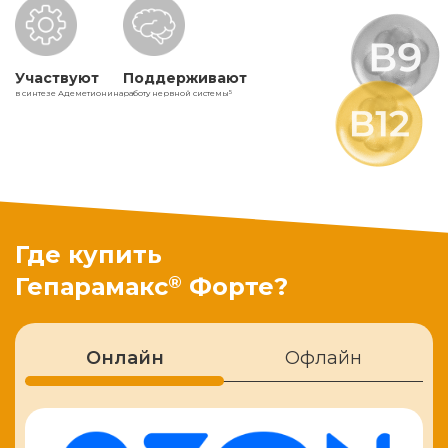
Участвуют
Поддерживают
в синтезе Адеметионина
работу нервной системы
5
Где купить
®
Гепарамакс
Форте?
Онлайн
Офлайн