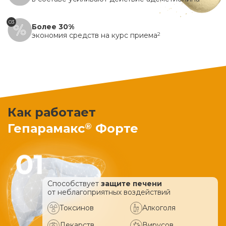
03
Более 30%
экономия средств на курс приема
2
Как работает
®
Гепарамакс
Форте
Способствует
защите печени
от неблагоприятных воздействий
Токсинов
Алкоголя
Лекарств
Вирусов