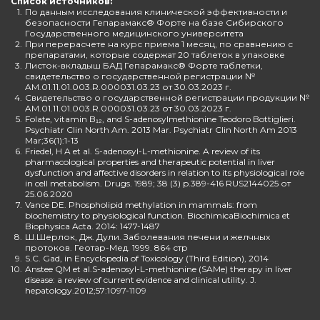
Список источников:
1.
По данным исследования клинической эффективности и
безопасности Гепарамакс® Форте на базе Сибирского
Государственного медицинского университета
2.
При перерасчете на курс приема 1 месяц, по сравнению с
препаратами, которые содержат 20 таблеток в упаковке
3.
Листок-вкладыш БАД Гепарамакс® Форте таблетки,
свидетельство о государственной регистрации №
AM.01.11.01.003.R.000031.03.23 от 30.03.2023 г.
4.
Свидетельство о государственной регистрации продукции №
AM.01.11.01.003.R.000031.03.23 от 30.03.2023 г.
5.
Folate, vitamin B₁₂, and S-adenosylmethionine Teodoro Bottiglieri.
Psychiatr Clin North Am. 2013 Mar. Psychiatr Clin North Am 2013
Mar;36(1):1-13
6.
Friedel, H A et al. S-adenosyl-L-methionine. A review of its
pharmacological properties and therapeutic potential in liver
dysfunction and affective disorders in relation to its physiological role
in cell metabolism. Drugs. 1989; 38 (3) p.389-416 RUS2144025 от
25.06.2020
7.
Vance DE. Phospholipid methylation in mammals: from
biochemistry to physiological function. BiochimicaBiochimica et
Biophysica Acta. 2014: 1477-1487
8.
Ш.Шерлок, Дж. Дули. Заболевания печени и желчных
протоков. Геотар-Мед. 1999. 864 стр
9.
S.C. Gad, in Encyclopedia of Toxicology (Third Edition), 2014
10.
Anstee QM et al.S-adenosyl-L-methionine (SAMe) therapy in liver
disease: a review of current evidence and clinical utility. J.
hepatology.2012;57:1097-1109