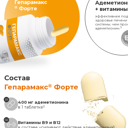
Гепарамакс
Адеметион
®
Форте
+ витамины
эффективнее под
здоровье печени
системы, чем про
адеметионин.
5
Состав
®
Гепарамакс
Форте
01
400 мг адеметионина
в 1 таблетке
3
02
Витамины B9 и B12
в составе усиливают действие адеметионина
5