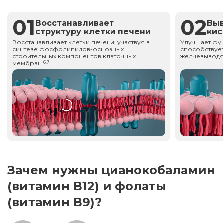
01
02
Восстанавливает
Вы
структуру клетки печени
ки
Восстанавливает клетки печени, участвуя в
Улучшает фу
синтезе фосфолипидов-основных
способствует
строительных компонентов клеточных
желчевыводя
мембран.
6,7
Зачем нужны цианокобаламин
(витамин В12) и фолаты
(витамин В9)?