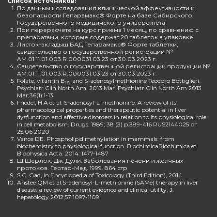
Список источников:
1.
По данным исследования клинической эффективности и
безопасности Гепарамакс® Форте на базе Сибирского
Государственного медицинского университета
2.
При перерасчете на курс приема 1 месяц, по сравнению с
препаратами, которые содержат 20 таблеток в упаковке
3.
Листок-вкладыш БАД Гепарамакс® Форте таблетки,
свидетельство о государственной регистрации №
AM.01.11.01.003.R.000031.03.23 от 30.03.2023 г.
4.
Свидетельство о государственной регистрации продукции №
AM.01.11.01.003.R.000031.03.23 от 30.03.2023 г.
5.
Folate, vitamin B₁₂, and S-adenosylmethionine Teodoro Bottiglieri.
Psychiatr Clin North Am. 2013 Mar. Psychiatr Clin North Am 2013
Mar;36(1):1-13
6.
Friedel, H A et al. S-adenosyl-L-methionine. A review of its
pharmacological properties and therapeutic potential in liver
dysfunction and affective disorders in relation to its physiological role
in cell metabolism. Drugs. 1989; 38 (3) p.389-416 RUS2144025 от
25.06.2020
7.
Vance DE. Phospholipid methylation in mammals: from
biochemistry to physiological function. BiochimicaBiochimica et
Biophysica Acta. 2014: 1477-1487
8.
Ш.Шерлок, Дж. Дули. Заболевания печени и желчных
протоков. Геотар-Мед. 1999. 864 стр
9.
S.C. Gad, in Encyclopedia of Toxicology (Third Edition), 2014
10.
Anstee QM et al.S-adenosyl-L-methionine (SAMe) therapy in liver
disease: a review of current evidence and clinical utility. J.
hepatology.2012;57:1097-1109