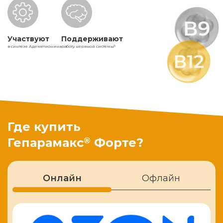
Участвуют
Поддерживают
в синтезе Адеметионина
работу нервной системы
5
Где купить
®
Гепарамакс
Форте?
Онлайн
Офлайн