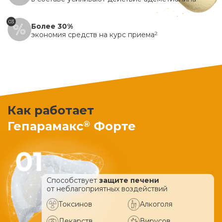
03
Более 30%
экономия средств на курс приема
2
Как работает
®
Гепарамакс
Форте
Способствует
защите печени
от неблагоприятных воздействий
Токсинов
Алкоголя
Лекарств
Вирусов