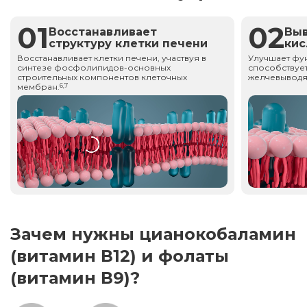
01
02
Восстанавливает
Вы
структуру клетки печени
ки
Восстанавливает клетки печени, участвуя в
Улучшает фу
синтезе фосфолипидов-основных
способствует
строительных компонентов клеточных
желчевыводя
мембран.
6,7
Зачем нужны цианокобаламин
(витамин В12) и фолаты
(витамин В9)?