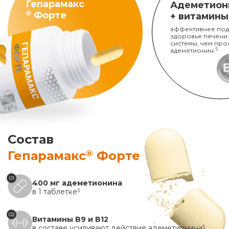
Гепарамакс
Адеметион
®
Форте
+ витамины
эффективнее под
здоровье печени
системы, чем про
адеметионин.
5
Состав
®
Гепарамакс
Форте
01
400 мг адеметионина
в 1 таблетке
3
02
Витамины B9 и B12
в составе усиливают действие адеметионина
5