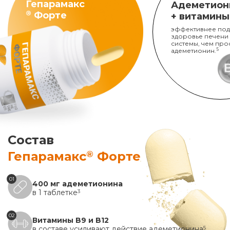
Гепарамакс
Адеметион
®
Форте
+ витамины
эффективнее под
здоровье печени
системы, чем про
адеметионин.
5
Состав
®
Гепарамакс
Форте
01
400 мг адеметионина
в 1 таблетке
3
02
Витамины B9 и B12
в составе усиливают действие адеметионина
5