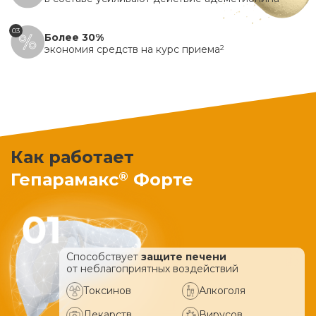
03
Более 30%
экономия средств на курс приема
2
Как работает
®
Гепарамакс
Форте
Способствует
защите печени
от неблагоприятных воздействий
Токсинов
Алкоголя
Лекарств
Вирусов