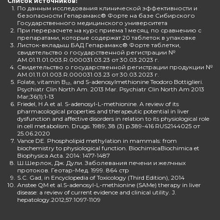
Список источников:
1.
По данным исследования клинической эффективности и
безопасности Гепарамакс® Форте на базе Сибирского
Государственного медицинского университета
2.
При перерасчете на курс приема 1 месяц, по сравнению с
препаратами, которые содержат 20 таблеток в упаковке
3.
Листок-вкладыш БАД Гепарамакс® Форте таблетки,
свидетельство о государственной регистрации №
AM.01.11.01.003.R.000031.03.23 от 30.03.2023 г.
4.
Свидетельство о государственной регистрации продукции №
AM.01.11.01.003.R.000031.03.23 от 30.03.2023 г.
5.
Folate, vitamin B₁₂, and S-adenosylmethionine Teodoro Bottiglieri.
Psychiatr Clin North Am. 2013 Mar. Psychiatr Clin North Am 2013
Mar;36(1):1-13
6.
Friedel, H A et al. S-adenosyl-L-methionine. A review of its
pharmacological properties and therapeutic potential in liver
dysfunction and affective disorders in relation to its physiological role
in cell metabolism. Drugs. 1989; 38 (3) p.389-416 RUS2144025 от
25.06.2020
7.
Vance DE. Phospholipid methylation in mammals: from
biochemistry to physiological function. BiochimicaBiochimica et
Biophysica Acta. 2014: 1477-1487
8.
Ш.Шерлок, Дж. Дули. Заболевания печени и желчных
протоков. Геотар-Мед. 1999. 864 стр
9.
S.C. Gad, in Encyclopedia of Toxicology (Third Edition), 2014
10.
Anstee QM et al.S-adenosyl-L-methionine (SAMe) therapy in liver
disease: a review of current evidence and clinical utility. J.
hepatology.2012;57:1097-1109