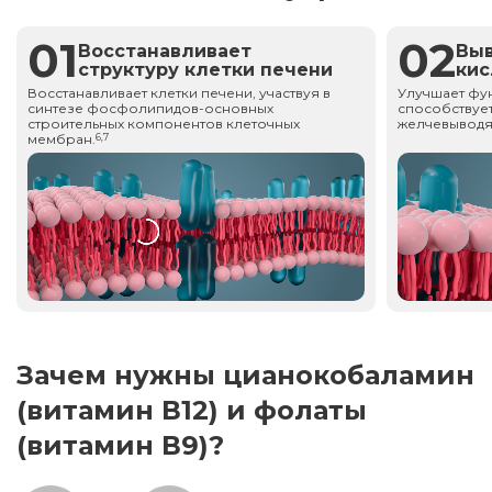
01
02
Восстанавливает
Вы
структуру клетки печени
ки
Восстанавливает клетки печени, участвуя в
Улучшает фу
синтезе фосфолипидов-основных
способствует
строительных компонентов клеточных
желчевыводя
мембран.
6,7
Зачем нужны цианокобаламин
(витамин В12) и фолаты
(витамин В9)?