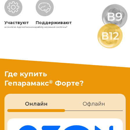
Участвуют
Поддерживают
в синтезе Адеметионина
работу нервной системы
5
Где купить
®
Гепарамакс
Форте?
Онлайн
Офлайн