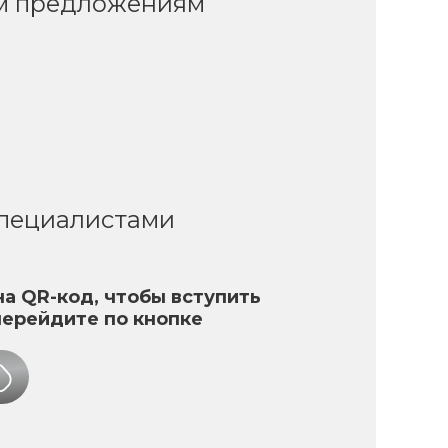
ым предложениям
специалистами
а QR-код, чтобы вступить
перейдите по кнопке