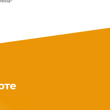
риема
рте