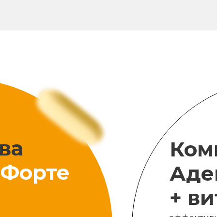
ва
Ком
Форте
Аде
+ в