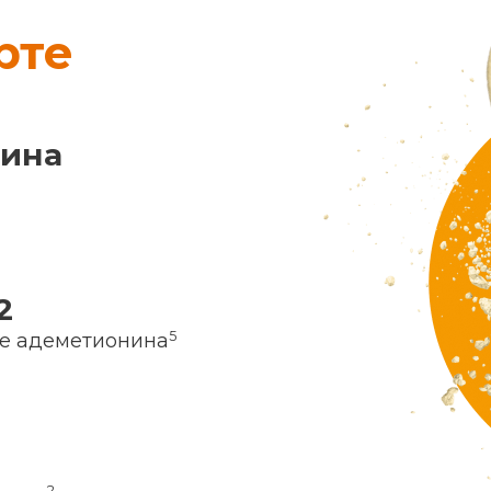
рте
нина
2
5
ие адеметионина
2