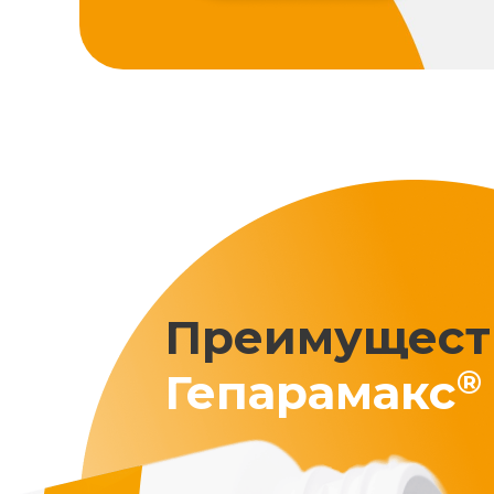
Преимущест
®
Гепарамакс