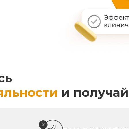
сь
яльности
и получай
01