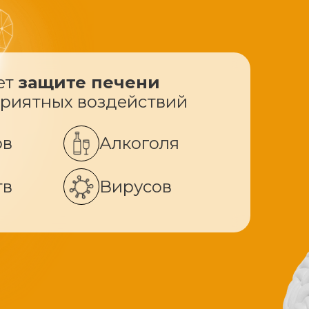
ет
защите печени
приятных воздействий
ов
Алкоголя
тв
Вирусов