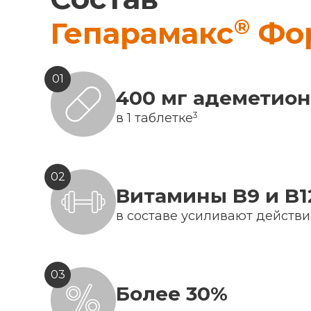
®
Гепарамакс
Фо
01
400 мг адеметио
3
в 1 таблетке
02
Витамины B9 и B1
в составе усиливают действ
03
Более 30%