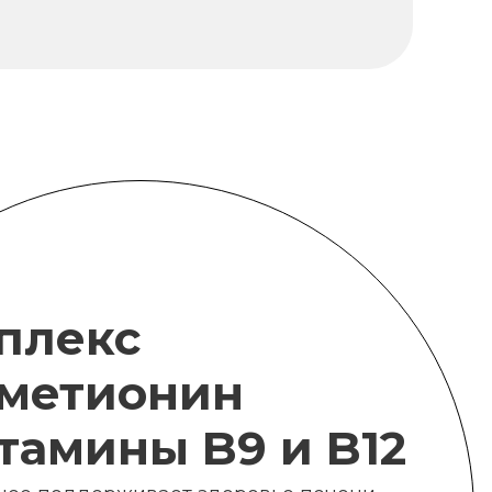
плекс
метионин
итамины B9 и B12