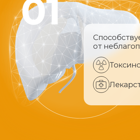
Способству
от неблаго
Токсин
Лекарс