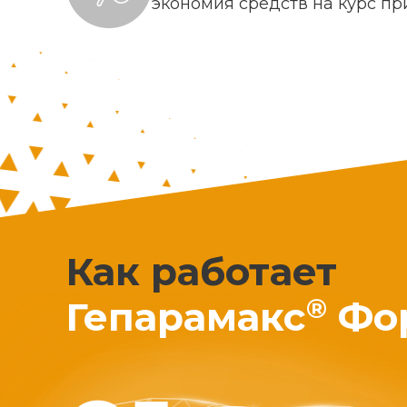
экономия средств на курс п
Как работает
®
Гепарамакс
Фо