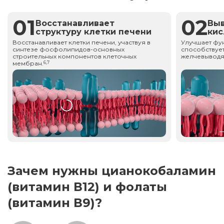
01
02
Восстанавливает
Вы
структуру клетки печени
ки
Восстанавливает клетки печени, участвуя в
Улучшает фу
синтезе фосфолипидов-основных
способствует
строительных компонентов клеточных
желчевыводя
мембран.
6,7
Зачем нужны цианокобаламин
(витамин В12) и фолаты
(витамин В9)?