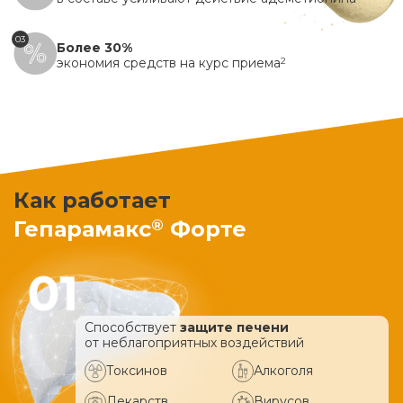
03
Более 30%
экономия средств на курс приема
2
Как работает
®
Гепарамакс
Форте
Способствует
защите печени
от неблагоприятных воздействий
Токсинов
Алкоголя
Лекарств
Вирусов