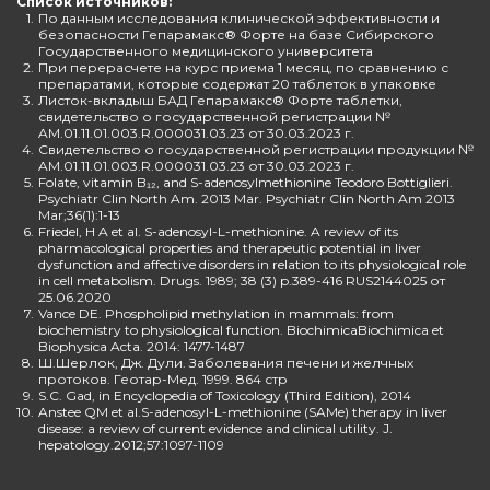
Список источников:
1.
По данным исследования клинической эффективности и
безопасности Гепарамакс® Форте на базе Сибирского
Государственного медицинского университета
2.
При перерасчете на курс приема 1 месяц, по сравнению с
препаратами, которые содержат 20 таблеток в упаковке
3.
Листок-вкладыш БАД Гепарамакс® Форте таблетки,
свидетельство о государственной регистрации №
AM.01.11.01.003.R.000031.03.23 от 30.03.2023 г.
4.
Свидетельство о государственной регистрации продукции №
AM.01.11.01.003.R.000031.03.23 от 30.03.2023 г.
5.
Folate, vitamin B₁₂, and S-adenosylmethionine Teodoro Bottiglieri.
Psychiatr Clin North Am. 2013 Mar. Psychiatr Clin North Am 2013
Mar;36(1):1-13
6.
Friedel, H A et al. S-adenosyl-L-methionine. A review of its
pharmacological properties and therapeutic potential in liver
dysfunction and affective disorders in relation to its physiological role
in cell metabolism. Drugs. 1989; 38 (3) p.389-416 RUS2144025 от
25.06.2020
7.
Vance DE. Phospholipid methylation in mammals: from
biochemistry to physiological function. BiochimicaBiochimica et
Biophysica Acta. 2014: 1477-1487
8.
Ш.Шерлок, Дж. Дули. Заболевания печени и желчных
протоков. Геотар-Мед. 1999. 864 стр
9.
S.C. Gad, in Encyclopedia of Toxicology (Third Edition), 2014
10.
Anstee QM et al.S-adenosyl-L-methionine (SAMe) therapy in liver
disease: a review of current evidence and clinical utility. J.
hepatology.2012;57:1097-1109