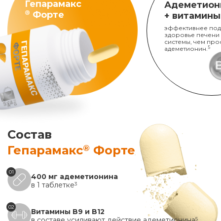
Гепарамакс
Адеметион
®
Форте
+ витамины
эффективнее под
здоровье печени
системы, чем про
адеметионин.
5
Состав
®
Гепарамакс
Форте
01
400 мг адеметионина
в 1 таблетке
3
02
Витамины B9 и B12
в составе усиливают действие адеметионина
5