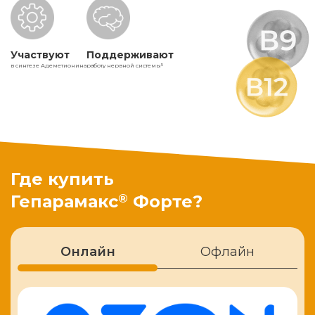
Участвуют
Поддерживают
в синтезе Адеметионина
работу нервной системы
5
Где купить
®
Гепарамакс
Форте?
Онлайн
Офлайн