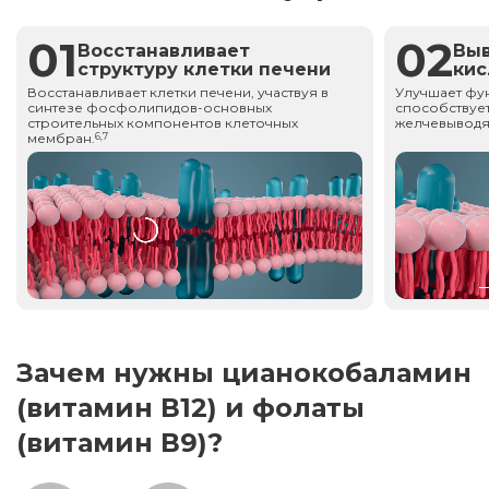
01
02
Восстанавливает
Вы
структуру клетки печени
ки
Восстанавливает клетки печени, участвуя в
Улучшает фу
синтезе фосфолипидов-основных
способствует
строительных компонентов клеточных
желчевыводя
мембран.
6,7
Зачем нужны цианокобаламин
(витамин В12) и фолаты
(витамин В9)?