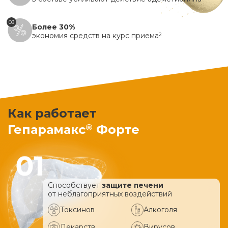
03
Более 30%
экономия средств на курс приема
2
Как работает
®
Гепарамакс
Форте
Способствует
защите печени
от неблагоприятных воздействий
Токсинов
Алкоголя
Лекарств
Вирусов