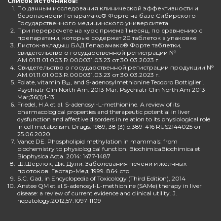
Список источников:
1.
По данным исследования клинической эффективности и
безопасности Гепарамакс® Форте на базе Сибирского
Государственного медицинского университета
2.
При перерасчете на курс приема 1 месяц, по сравнению с
препаратами, которые содержат 20 таблеток в упаковке
3.
Листок-вкладыш БАД Гепарамакс® Форте таблетки,
свидетельство о государственной регистрации №
AM.01.11.01.003.R.000031.03.23 от 30.03.2023 г.
4.
Свидетельство о государственной регистрации продукции №
AM.01.11.01.003.R.000031.03.23 от 30.03.2023 г.
5.
Folate, vitamin B₁₂, and S-adenosylmethionine Teodoro Bottiglieri.
Psychiatr Clin North Am. 2013 Mar. Psychiatr Clin North Am 2013
Mar;36(1):1-13
6.
Friedel, H A et al. S-adenosyl-L-methionine. A review of its
pharmacological properties and therapeutic potential in liver
dysfunction and affective disorders in relation to its physiological role
in cell metabolism. Drugs. 1989; 38 (3) p.389-416 RUS2144025 от
25.06.2020
7.
Vance DE. Phospholipid methylation in mammals: from
biochemistry to physiological function. BiochimicaBiochimica et
Biophysica Acta. 2014: 1477-1487
8.
Ш.Шерлок, Дж. Дули. Заболевания печени и желчных
протоков. Геотар-Мед. 1999. 864 стр
9.
S.C. Gad, in Encyclopedia of Toxicology (Third Edition), 2014
10.
Anstee QM et al.S-adenosyl-L-methionine (SAMe) therapy in liver
disease: a review of current evidence and clinical utility. J.
hepatology.2012;57:1097-1109