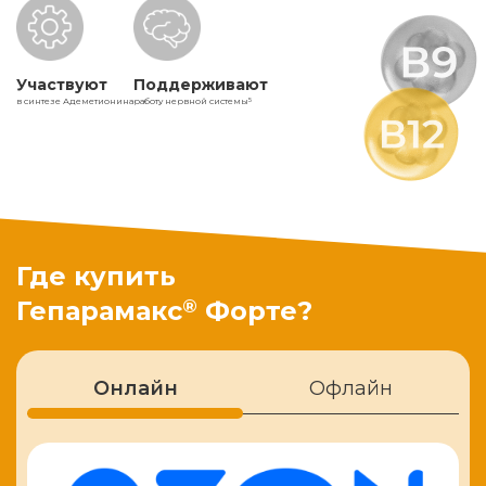
Участвуют
Поддерживают
в синтезе Адеметионина
работу нервной системы
5
Где купить
®
Гепарамакс
Форте?
Онлайн
Офлайн