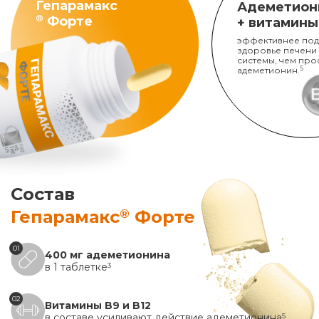
Гепарамакс
Адеметион
®
Форте
+ витамины
эффективнее под
здоровье печени
системы, чем про
адеметионин.
5
Состав
®
Гепарамакс
Форте
01
400 мг адеметионина
в 1 таблетке
3
02
Витамины B9 и B12
в составе усиливают действие адеметионина
5