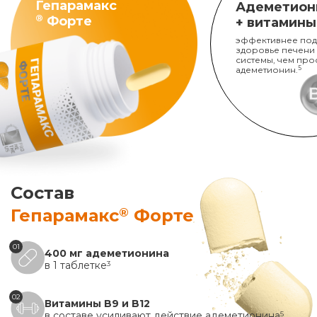
Гепарамакс
Адеметион
®
Форте
+ витамины
эффективнее под
здоровье печени
системы, чем про
адеметионин.
5
Состав
®
Гепарамакс
Форте
01
400 мг адеметионина
в 1 таблетке
3
02
Витамины B9 и B12
в составе усиливают действие адеметионина
5