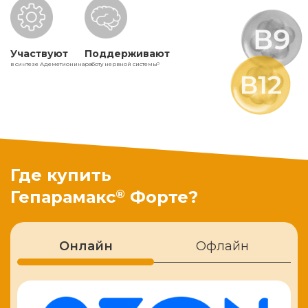
Участвуют
Поддерживают
в синтезе Адеметионина
работу нервной системы
5
Где купить
®
Гепарамакс
Форте?
Онлайн
Офлайн