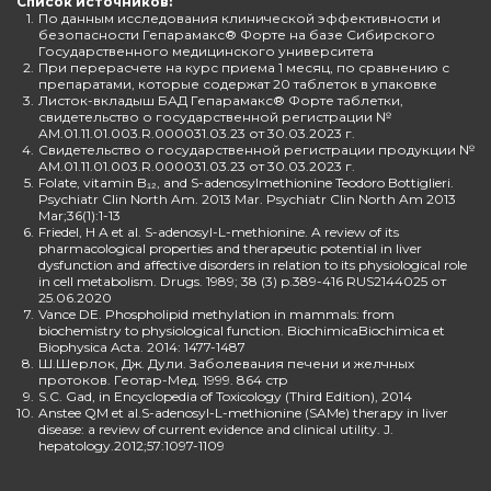
Список источников:
1.
По данным исследования клинической эффективности и
безопасности Гепарамакс® Форте на базе Сибирского
Государственного медицинского университета
2.
При перерасчете на курс приема 1 месяц, по сравнению с
препаратами, которые содержат 20 таблеток в упаковке
3.
Листок-вкладыш БАД Гепарамакс® Форте таблетки,
свидетельство о государственной регистрации №
AM.01.11.01.003.R.000031.03.23 от 30.03.2023 г.
4.
Свидетельство о государственной регистрации продукции №
AM.01.11.01.003.R.000031.03.23 от 30.03.2023 г.
5.
Folate, vitamin B₁₂, and S-adenosylmethionine Teodoro Bottiglieri.
Psychiatr Clin North Am. 2013 Mar. Psychiatr Clin North Am 2013
Mar;36(1):1-13
6.
Friedel, H A et al. S-adenosyl-L-methionine. A review of its
pharmacological properties and therapeutic potential in liver
dysfunction and affective disorders in relation to its physiological role
in cell metabolism. Drugs. 1989; 38 (3) p.389-416 RUS2144025 от
25.06.2020
7.
Vance DE. Phospholipid methylation in mammals: from
biochemistry to physiological function. BiochimicaBiochimica et
Biophysica Acta. 2014: 1477-1487
8.
Ш.Шерлок, Дж. Дули. Заболевания печени и желчных
протоков. Геотар-Мед. 1999. 864 стр
9.
S.C. Gad, in Encyclopedia of Toxicology (Third Edition), 2014
10.
Anstee QM et al.S-adenosyl-L-methionine (SAMe) therapy in liver
disease: a review of current evidence and clinical utility. J.
hepatology.2012;57:1097-1109