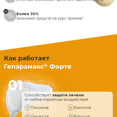
03
Более 30%
экономия средств на курс приема
2
Как работает
®
Гепарамакс
Форте
Способствует
защите печени
от неблагоприятных воздействий
Токсинов
Алкоголя
Лекарств
Вирусов