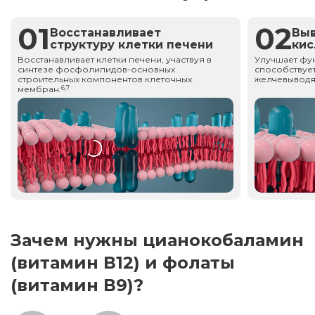
01
02
Восстанавливает
Вы
структуру клетки печени
ки
Восстанавливает клетки печени, участвуя в
Улучшает фу
синтезе фосфолипидов-основных
способствует
строительных компонентов клеточных
желчевыводя
мембран.
6,7
Зачем нужны цианокобаламин
(витамин В12) и фолаты
(витамин В9)?