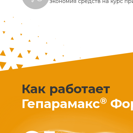
экономия средств на курс п
Как работает
®
Гепарамакс
Фо