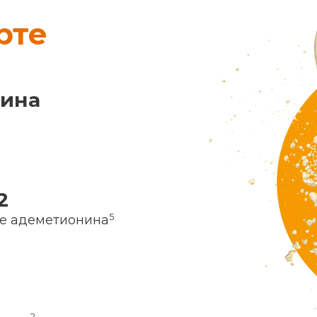
рте
нина
2
5
ие адеметионина
2