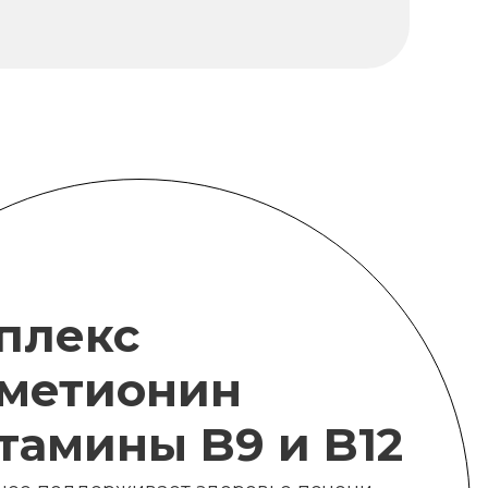
плекс
метионин
итамины B9 и B12