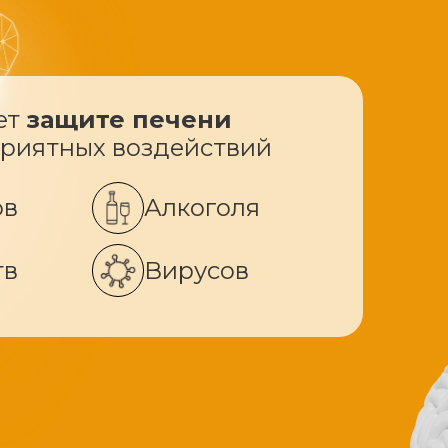
ет
защите печени
приятных воздействий
ов
Алкоголя
тв
Вирусов