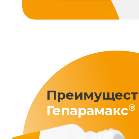
Преимущест
®
Гепарамакс