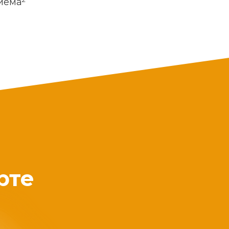
риема
рте