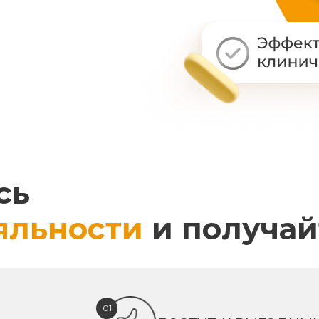
сь
яльности
и получай
01