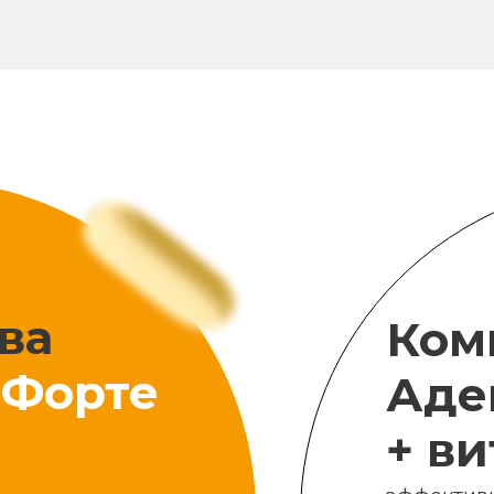
ва
Ком
Форте
Аде
+ в