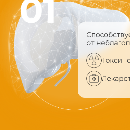
Способству
от неблаго
Токсин
Лекарс