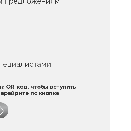
ым предложениям
специалистами
а QR-код, чтобы вступить
перейдите по кнопке