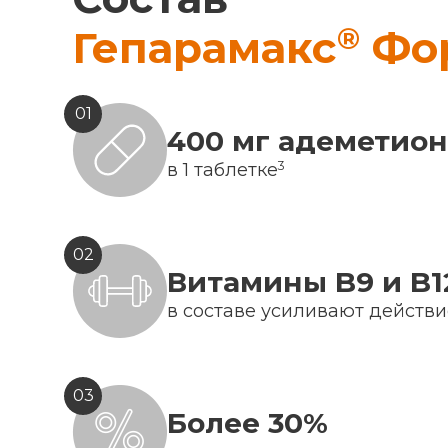
®
Гепарамакс
Фо
01
400 мг адеметио
3
в 1 таблетке
02
Витамины B9 и B1
в составе усиливают действ
03
Более 30%