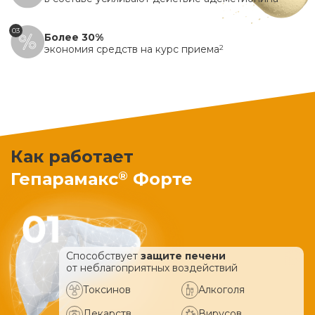
03
Более 30%
экономия средств на курс приема
2
Как работает
®
Гепарамакс
Форте
Способствует
защите печени
от неблагоприятных воздействий
Токсинов
Алкоголя
Лекарств
Вирусов