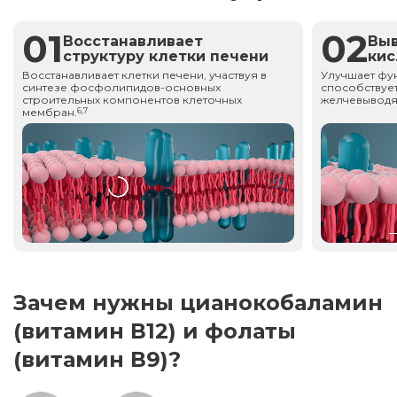
01
02
Восстанавливает
Вы
структуру клетки печени
ки
Восстанавливает клетки печени, участвуя в
Улучшает фу
синтезе фосфолипидов-основных
способствует
строительных компонентов клеточных
желчевыводя
мембран.
6,7
Зачем нужны цианокобаламин
(витамин В12) и фолаты
(витамин В9)?