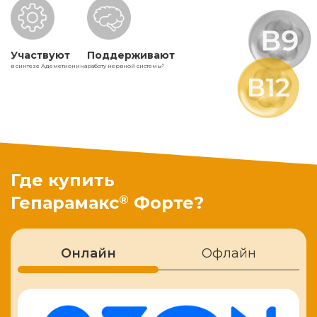
Участвуют
Поддерживают
в синтезе Адеметионина
работу нервной системы
5
Где купить
®
Гепарамакс
Форте?
Онлайн
Офлайн