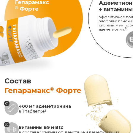
Гепарамакс
Адеметион
®
Форте
+ витамины
эффективнее под
здоровье печени
системы, чем про
адеметионин.
5
Состав
®
Гепарамакс
Форте
01
400 мг адеметионина
в 1 таблетке
3
02
Витамины B9 и B12
в составе усиливают действие адеметионина
5