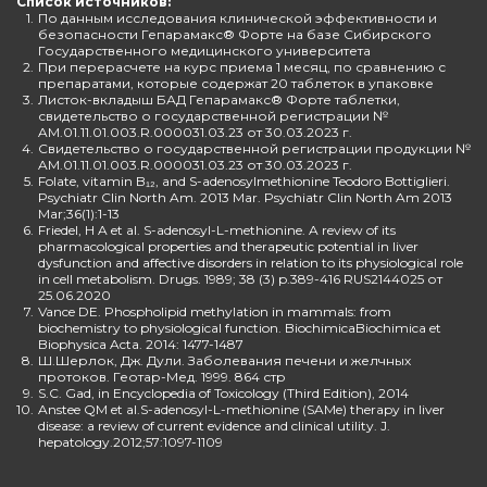
Список источников:
1.
По данным исследования клинической эффективности и
безопасности Гепарамакс® Форте на базе Сибирского
Государственного медицинского университета
2.
При перерасчете на курс приема 1 месяц, по сравнению с
препаратами, которые содержат 20 таблеток в упаковке
3.
Листок-вкладыш БАД Гепарамакс® Форте таблетки,
свидетельство о государственной регистрации №
AM.01.11.01.003.R.000031.03.23 от 30.03.2023 г.
4.
Свидетельство о государственной регистрации продукции №
AM.01.11.01.003.R.000031.03.23 от 30.03.2023 г.
5.
Folate, vitamin B₁₂, and S-adenosylmethionine Teodoro Bottiglieri.
Psychiatr Clin North Am. 2013 Mar. Psychiatr Clin North Am 2013
Mar;36(1):1-13
6.
Friedel, H A et al. S-adenosyl-L-methionine. A review of its
pharmacological properties and therapeutic potential in liver
dysfunction and affective disorders in relation to its physiological role
in cell metabolism. Drugs. 1989; 38 (3) p.389-416 RUS2144025 от
25.06.2020
7.
Vance DE. Phospholipid methylation in mammals: from
biochemistry to physiological function. BiochimicaBiochimica et
Biophysica Acta. 2014: 1477-1487
8.
Ш.Шерлок, Дж. Дули. Заболевания печени и желчных
протоков. Геотар-Мед. 1999. 864 стр
9.
S.C. Gad, in Encyclopedia of Toxicology (Third Edition), 2014
10.
Anstee QM et al.S-adenosyl-L-methionine (SAMe) therapy in liver
disease: a review of current evidence and clinical utility. J.
hepatology.2012;57:1097-1109