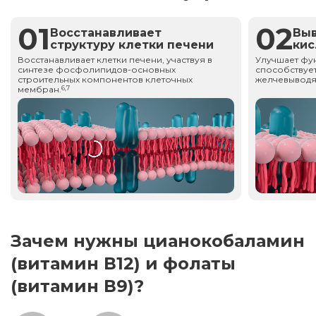
01
02
Восстанавливает
Вы
структуру клетки печени
ки
Восстанавливает клетки печени, участвуя в
Улучшает фу
синтезе фосфолипидов-основных
способствует
строительных компонентов клеточных
желчевыводя
мембран.
6,7
Зачем нужны цианокобаламин
(витамин В12) и фолаты
(витамин В9)?