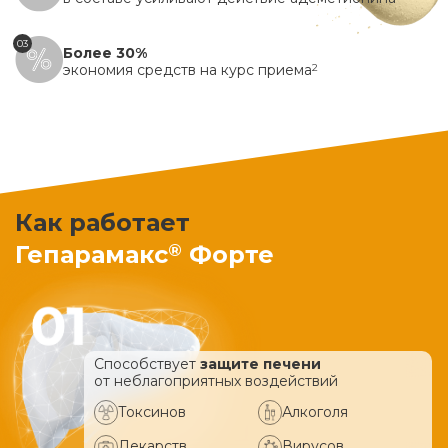
03
Более 30%
экономия средств на курс приема
2
Как работает
®
Гепарамакс
Форте
Способствует
защите печени
от неблагоприятных воздействий
Токсинов
Алкоголя
Лекарств
Вирусов