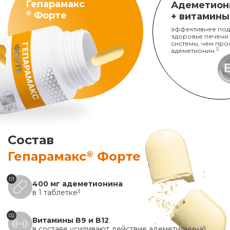
Гепарамакс
Адеметион
®
Форте
+ витамины
эффективнее под
здоровье печени
системы, чем про
адеметионин.
5
Состав
®
Гепарамакс
Форте
01
400 мг адеметионина
в 1 таблетке
3
02
Витамины B9 и B12
в составе усиливают действие адеметионина
5