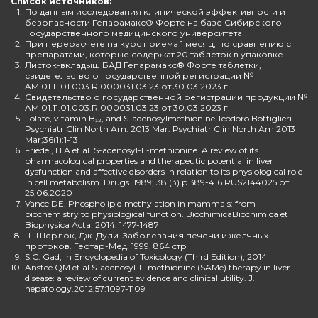
Список источников:
1.
По данным исследования клинической эффективности и
безопасности Гепарамакс® Форте на базе Сибирского
Государственного медицинского университета
2.
При перерасчете на курс приема 1 месяц, по сравнению с
препаратами, которые содержат 20 таблеток в упаковке
3.
Листок-вкладыш БАД Гепарамакс® Форте таблетки,
свидетельство о государственной регистрации №
AM.01.11.01.003.R.000031.03.23 от 30.03.2023 г.
4.
Свидетельство о государственной регистрации продукции №
AM.01.11.01.003.R.000031.03.23 от 30.03.2023 г.
5.
Folate, vitamin B₁₂, and S-adenosylmethionine Teodoro Bottiglieri.
Psychiatr Clin North Am. 2013 Mar. Psychiatr Clin North Am 2013
Mar;36(1):1-13
6.
Friedel, H A et al. S-adenosyl-L-methionine. A review of its
pharmacological properties and therapeutic potential in liver
dysfunction and affective disorders in relation to its physiological role
in cell metabolism. Drugs. 1989; 38 (3) p.389-416 RUS2144025 от
25.06.2020
7.
Vance DE. Phospholipid methylation in mammals: from
biochemistry to physiological function. BiochimicaBiochimica et
Biophysica Acta. 2014: 1477-1487
8.
Ш.Шерлок, Дж. Дули. Заболевания печени и желчных
протоков. Геотар-Мед. 1999. 864 стр
9.
S.C. Gad, in Encyclopedia of Toxicology (Third Edition), 2014
10.
Anstee QM et al.S-adenosyl-L-methionine (SAMe) therapy in liver
disease: a review of current evidence and clinical utility. J.
hepatology.2012;57:1097-1109