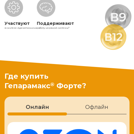
Участвуют
Поддерживают
в синтезе Адеметионина
работу нервной системы
5
Где купить
®
Гепарамакс
Форте?
Онлайн
Офлайн