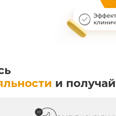
сь
яльности
и получай
01