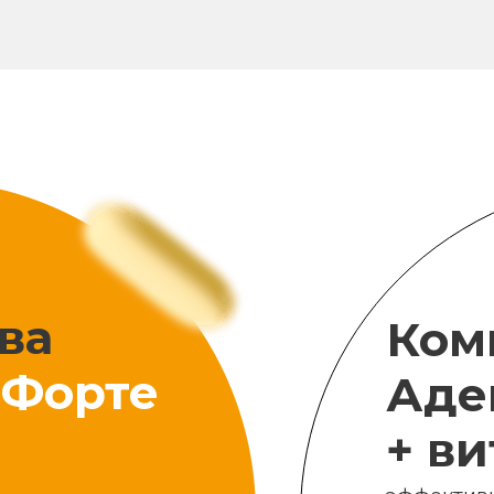
ва
Ком
Форте
Аде
+ в