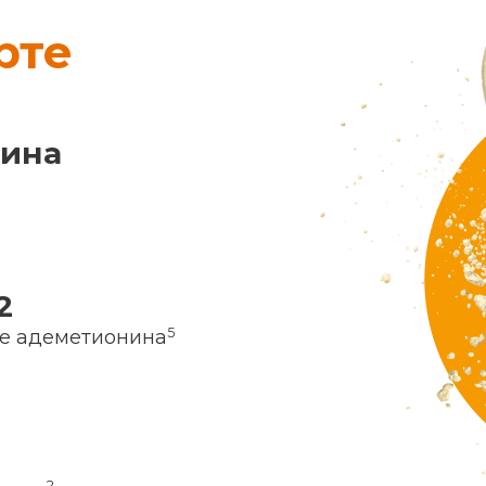
рте
нина
2
5
ие адеметионина
2