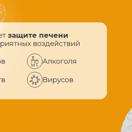
ет
защите печени
приятных воздействий
ов
Алкоголя
тв
Вирусов