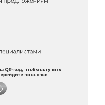
ым предложениям
специалистами
а QR-код, чтобы вступить
перейдите по кнопке