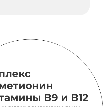
плекс
метионин
итамины B9 и B12