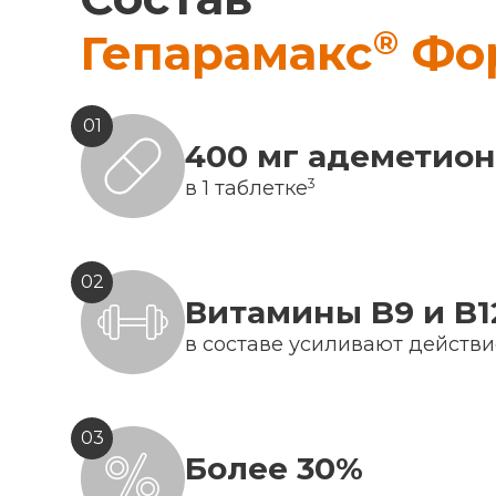
®
Гепарамакс
Фо
01
400 мг адеметио
3
в 1 таблетке
02
Витамины B9 и B1
в составе усиливают действ
03
Более 30%