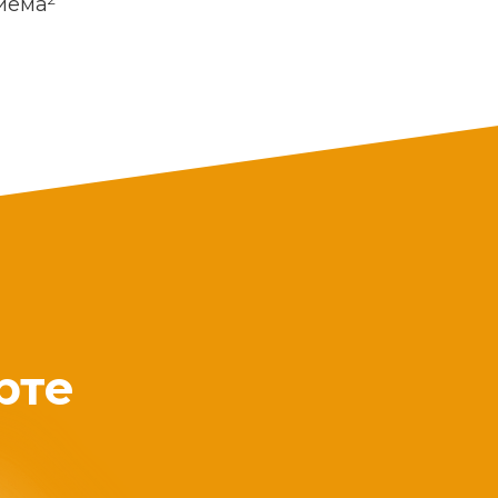
риема
рте