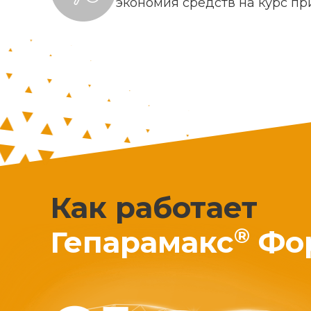
экономия средств на курс п
Как работает
®
Гепарамакс
Фо