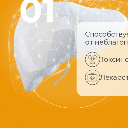
Способству
от неблаго
Токсин
Лекарс