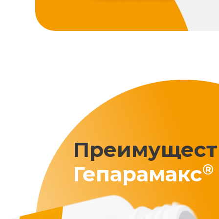
Преимущест
®
Гепарамакс