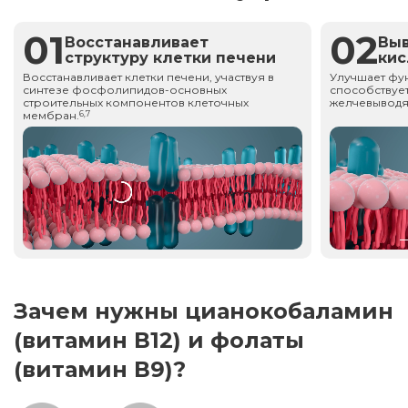
01
02
Восстанавливает
Вы
структуру клетки печени
ки
Восстанавливает клетки печени, участвуя в
Улучшает фу
синтезе фосфолипидов-основных
способствует
строительных компонентов клеточных
желчевыводя
мембран.
6,7
Зачем нужны цианокобаламин
(витамин В12) и фолаты
(витамин В9)?