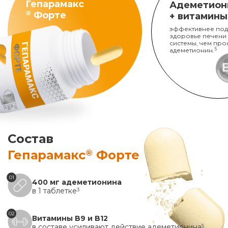
Гепарамакс
Адеметион
®
Форте
+ витамины
эффективнее под
здоровье печени
системы, чем про
адеметионин.
5
Состав
®
Гепарамакс
Форте
01
400 мг адеметионина
в 1 таблетке
3
02
Витамины B9 и B12
в составе усиливают действие адеметионина
5