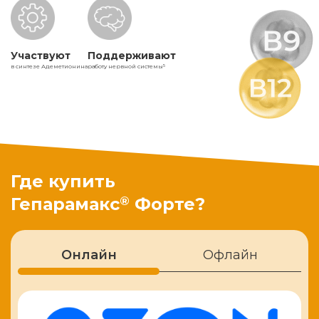
Участвуют
Поддерживают
в синтезе Адеметионина
работу нервной системы
5
Где купить
®
Гепарамакс
Форте?
Онлайн
Офлайн