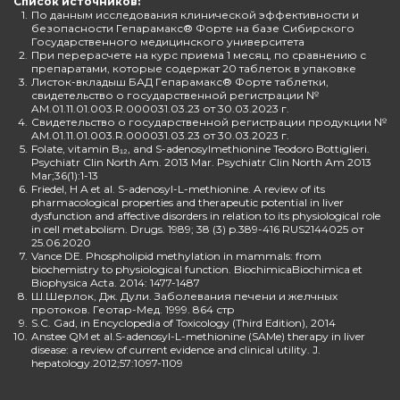
Список источников:
1.
По данным исследования клинической эффективности и
безопасности Гепарамакс® Форте на базе Сибирского
Государственного медицинского университета
2.
При перерасчете на курс приема 1 месяц, по сравнению с
препаратами, которые содержат 20 таблеток в упаковке
3.
Листок-вкладыш БАД Гепарамакс® Форте таблетки,
свидетельство о государственной регистрации №
AM.01.11.01.003.R.000031.03.23 от 30.03.2023 г.
4.
Свидетельство о государственной регистрации продукции №
AM.01.11.01.003.R.000031.03.23 от 30.03.2023 г.
5.
Folate, vitamin B₁₂, and S-adenosylmethionine Teodoro Bottiglieri.
Psychiatr Clin North Am. 2013 Mar. Psychiatr Clin North Am 2013
Mar;36(1):1-13
6.
Friedel, H A et al. S-adenosyl-L-methionine. A review of its
pharmacological properties and therapeutic potential in liver
dysfunction and affective disorders in relation to its physiological role
in cell metabolism. Drugs. 1989; 38 (3) p.389-416 RUS2144025 от
25.06.2020
7.
Vance DE. Phospholipid methylation in mammals: from
biochemistry to physiological function. BiochimicaBiochimica et
Biophysica Acta. 2014: 1477-1487
8.
Ш.Шерлок, Дж. Дули. Заболевания печени и желчных
протоков. Геотар-Мед. 1999. 864 стр
9.
S.C. Gad, in Encyclopedia of Toxicology (Third Edition), 2014
10.
Anstee QM et al.S-adenosyl-L-methionine (SAMe) therapy in liver
disease: a review of current evidence and clinical utility. J.
hepatology.2012;57:1097-1109