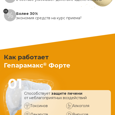
03
Более 30%
экономия средств на курс приема
2
Как работает
®
Гепарамакс
Форте
Способствует
защите печени
от неблагоприятных воздействий
Токсинов
Алкоголя
Лекарств
Вирусов