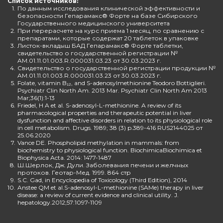
Список источников:
1.
По данным исследования клинической эффективности и
безопасности Гепарамакс® Форте на базе Сибирского
Государственного медицинского университета
2.
При перерасчете на курс приема 1 месяц, по сравнению с
препаратами, которые содержат 20 таблеток в упаковке
3.
Листок-вкладыш БАД Гепарамакс® Форте таблетки,
свидетельство о государственной регистрации №
AM.01.11.01.003.R.000031.03.23 от 30.03.2023 г.
4.
Свидетельство о государственной регистрации продукции №
AM.01.11.01.003.R.000031.03.23 от 30.03.2023 г.
5.
Folate, vitamin B₁₂, and S-adenosylmethionine Teodoro Bottiglieri.
Psychiatr Clin North Am. 2013 Mar. Psychiatr Clin North Am 2013
Mar;36(1):1-13
6.
Friedel, H A et al. S-adenosyl-L-methionine. A review of its
pharmacological properties and therapeutic potential in liver
dysfunction and affective disorders in relation to its physiological role
in cell metabolism. Drugs. 1989; 38 (3) p.389-416 RUS2144025 от
25.06.2020
7.
Vance DE. Phospholipid methylation in mammals: from
biochemistry to physiological function. BiochimicaBiochimica et
Biophysica Acta. 2014: 1477-1487
8.
Ш.Шерлок, Дж. Дули. Заболевания печени и желчных
протоков. Геотар-Мед. 1999. 864 стр
9.
S.C. Gad, in Encyclopedia of Toxicology (Third Edition), 2014
10.
Anstee QM et al.S-adenosyl-L-methionine (SAMe) therapy in liver
disease: a review of current evidence and clinical utility. J.
hepatology.2012;57:1097-1109