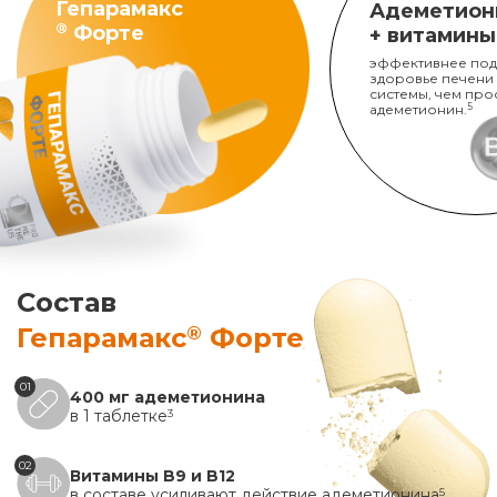
Гепарамакс
Адеметион
®
Форте
+ витамины
эффективнее под
здоровье печени
системы, чем про
адеметионин.
5
Состав
®
Гепарамакс
Форте
01
400 мг адеметионина
в 1 таблетке
3
02
Витамины B9 и B12
в составе усиливают действие адеметионина
5