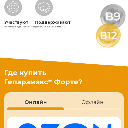
Участвуют
Поддерживают
в синтезе Адеметионина
работу нервной системы
5
Где купить
®
Гепарамакс
Форте?
Онлайн
Офлайн