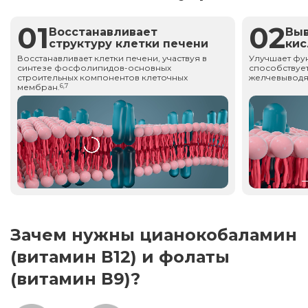
01
02
Восстанавливает
Вы
структуру клетки печени
ки
Восстанавливает клетки печени, участвуя в
Улучшает фу
синтезе фосфолипидов-основных
способствует
строительных компонентов клеточных
желчевыводя
мембран.
6,7
Зачем нужны цианокобаламин
(витамин В12) и фолаты
(витамин В9)?