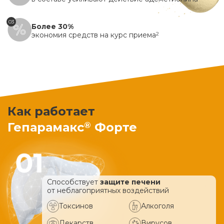
03
Более 30%
экономия средств на курс приема
2
Как работает
®
Гепарамакс
Форте
Способствует
защите печени
от неблагоприятных воздействий
Токсинов
Алкоголя
Лекарств
Вирусов