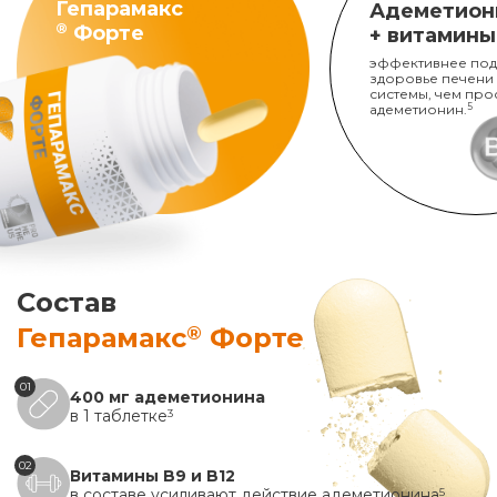
Гепарамакс
Адеметион
®
Форте
+ витамины
эффективнее под
здоровье печени
системы, чем про
адеметионин.
5
Состав
®
Гепарамакс
Форте
01
400 мг адеметионина
в 1 таблетке
3
02
Витамины B9 и B12
в составе усиливают действие адеметионина
5