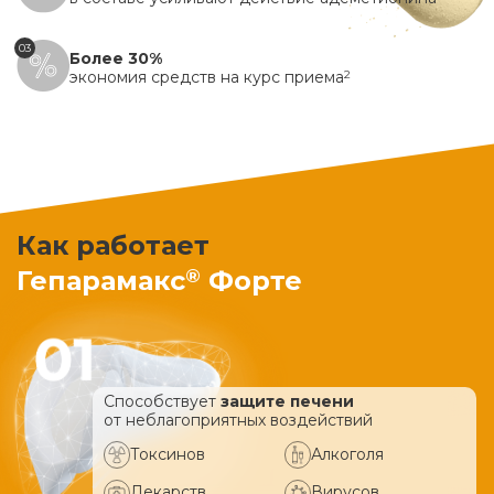
03
Более 30%
экономия средств на курс приема
2
Как работает
®
Гепарамакс
Форте
Способствует
защите печени
от неблагоприятных воздействий
Токсинов
Алкоголя
Лекарств
Вирусов