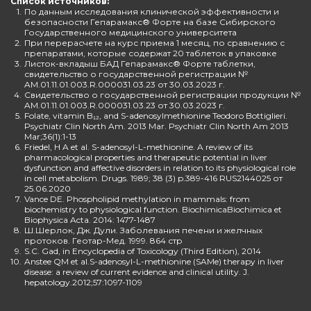
Список источников:
1.
По данным исследования клинической эффективности и
безопасности Гепарамакс® Форте на базе Сибирского
Государственного медицинского университета
2.
При перерасчете на курс приема 1 месяц, по сравнению с
препаратами, которые содержат 20 таблеток в упаковке
3.
Листок-вкладыш БАД Гепарамакс® Форте таблетки,
свидетельство о государственной регистрации №
AM.01.11.01.003.R.000031.03.23 от 30.03.2023 г.
4.
Свидетельство о государственной регистрации продукции №
AM.01.11.01.003.R.000031.03.23 от 30.03.2023 г.
5.
Folate, vitamin B₁₂, and S-adenosylmethionine Teodoro Bottiglieri.
Psychiatr Clin North Am. 2013 Mar. Psychiatr Clin North Am 2013
Mar;36(1):1-13
6.
Friedel, H A et al. S-adenosyl-L-methionine. A review of its
pharmacological properties and therapeutic potential in liver
dysfunction and affective disorders in relation to its physiological role
in cell metabolism. Drugs. 1989; 38 (3) p.389-416 RUS2144025 от
25.06.2020
7.
Vance DE. Phospholipid methylation in mammals: from
biochemistry to physiological function. BiochimicaBiochimica et
Biophysica Acta. 2014: 1477-1487
8.
Ш.Шерлок, Дж. Дули. Заболевания печени и желчных
протоков. Геотар-Мед. 1999. 864 стр
9.
S.C. Gad, in Encyclopedia of Toxicology (Third Edition), 2014
10.
Anstee QM et al.S-adenosyl-L-methionine (SAMe) therapy in liver
disease: a review of current evidence and clinical utility. J.
hepatology.2012;57:1097-1109