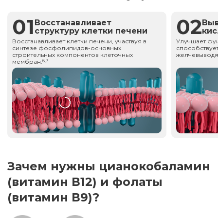
01
02
Восстанавливает
Вы
структуру клетки печени
ки
Восстанавливает клетки печени, участвуя в
Улучшает фу
синтезе фосфолипидов-основных
способствует
строительных компонентов клеточных
желчевыводя
мембран.
6,7
Зачем нужны цианокобаламин
(витамин В12) и фолаты
(витамин В9)?