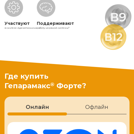
Участвуют
Поддерживают
в синтезе Адеметионина
работу нервной системы
5
Где купить
®
Гепарамакс
Форте?
Онлайн
Офлайн