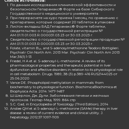
Список источников:
1.
По данным исследования клинической эффективности и
безопасности Гепарамакс® Форте на базе Сибирского
Государственного медицинского университета
2.
При перерасчете на курс приема 1 месяц, по сравнению с
препаратами, которые содержат 20 таблеток в упаковке
3.
Листок-вкладыш БАД Гепарамакс® Форте таблетки,
свидетельство о государственной регистрации №
AM.01.11.01.003.R.000031.03.23 от 30.03.2023 г.
4.
Свидетельство о государственной регистрации продукции №
AM.01.11.01.003.R.000031.03.23 от 30.03.2023 г.
5.
Folate, vitamin B₁₂, and S-adenosylmethionine Teodoro Bottiglieri.
Psychiatr Clin North Am. 2013 Mar. Psychiatr Clin North Am 2013
Mar;36(1):1-13
6.
Friedel, H A et al. S-adenosyl-L-methionine. A review of its
pharmacological properties and therapeutic potential in liver
dysfunction and affective disorders in relation to its physiological role
in cell metabolism. Drugs. 1989; 38 (3) p.389-416 RUS2144025 от
25.06.2020
7.
Vance DE. Phospholipid methylation in mammals: from
biochemistry to physiological function. BiochimicaBiochimica et
Biophysica Acta. 2014: 1477-1487
8.
Ш.Шерлок, Дж. Дули. Заболевания печени и желчных
протоков. Геотар-Мед. 1999. 864 стр
9.
S.C. Gad, in Encyclopedia of Toxicology (Third Edition), 2014
10.
Anstee QM et al.S-adenosyl-L-methionine (SAMe) therapy in liver
disease: a review of current evidence and clinical utility. J.
hepatology.2012;57:1097-1109