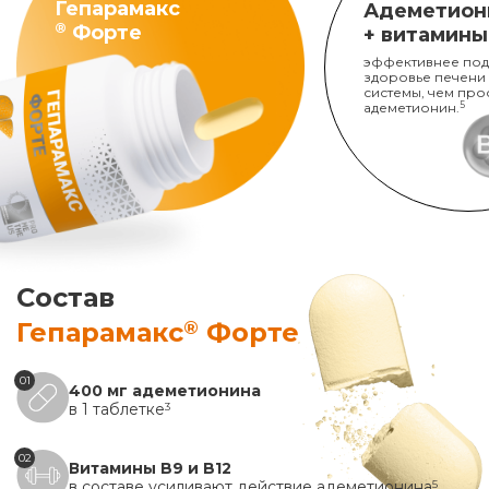
Гепарамакс
Адеметион
®
Форте
+ витамины
эффективнее под
здоровье печени
системы, чем про
адеметионин.
5
Состав
®
Гепарамакс
Форте
01
400 мг адеметионина
в 1 таблетке
3
02
Витамины B9 и B12
в составе усиливают действие адеметионина
5