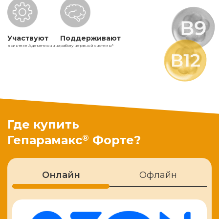
Участвуют
Поддерживают
в синтезе Адеметионина
работу нервной системы
5
Где купить
®
Гепарамакс
Форте?
Онлайн
Офлайн