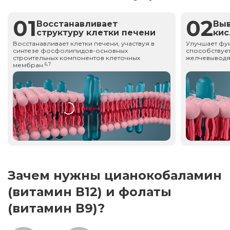
01
02
Восстанавливает
Вы
структуру клетки печени
ки
Восстанавливает клетки печени, участвуя в
Улучшает фу
синтезе фосфолипидов-основных
способствует
строительных компонентов клеточных
желчевыводя
мембран.
6,7
Зачем нужны цианокобаламин
(витамин В12) и фолаты
(витамин В9)?