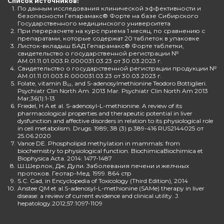
Список источников:
1.
По данным исследования клинической эффективности и
безопасности Гепарамакс® Форте на базе Сибирского
Государственного медицинского университета
2.
При перерасчете на курс приема 1 месяц, по сравнению с
препаратами, которые содержат 20 таблеток в упаковке
3.
Листок-вкладыш БАД Гепарамакс® Форте таблетки,
свидетельство о государственной регистрации №
AM.01.11.01.003.R.000031.03.23 от 30.03.2023 г.
4.
Свидетельство о государственной регистрации продукции №
AM.01.11.01.003.R.000031.03.23 от 30.03.2023 г.
5.
Folate, vitamin B₁₂, and S-adenosylmethionine Teodoro Bottiglieri.
Psychiatr Clin North Am. 2013 Mar. Psychiatr Clin North Am 2013
Mar;36(1):1-13
6.
Friedel, H A et al. S-adenosyl-L-methionine. A review of its
pharmacological properties and therapeutic potential in liver
dysfunction and affective disorders in relation to its physiological role
in cell metabolism. Drugs. 1989; 38 (3) p.389-416 RUS2144025 от
25.06.2020
7.
Vance DE. Phospholipid methylation in mammals: from
biochemistry to physiological function. BiochimicaBiochimica et
Biophysica Acta. 2014: 1477-1487
8.
Ш.Шерлок, Дж. Дули. Заболевания печени и желчных
протоков. Геотар-Мед. 1999. 864 стр
9.
S.C. Gad, in Encyclopedia of Toxicology (Third Edition), 2014
10.
Anstee QM et al.S-adenosyl-L-methionine (SAMe) therapy in liver
disease: a review of current evidence and clinical utility. J.
hepatology.2012;57:1097-1109