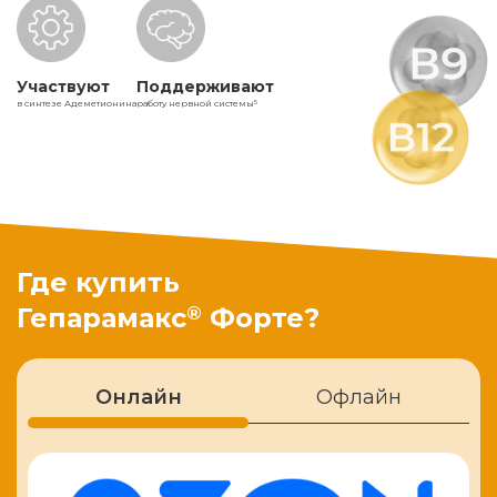
Участвуют
Поддерживают
в синтезе Адеметионина
работу нервной системы
5
Где купить
®
Гепарамакс
Форте?
Онлайн
Офлайн