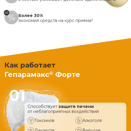
03
Более 30%
экономия средств на курс приема
2
Как работает
®
Гепарамакс
Форте
Способствует
защите печени
от неблагоприятных воздействий
Токсинов
Алкоголя
Лекарств
Вирусов