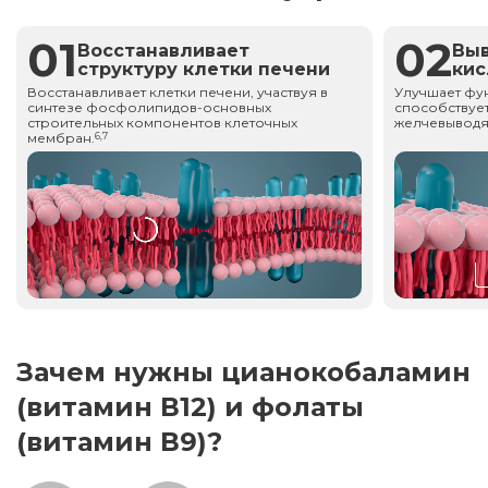
01
02
Восстанавливает
Вы
структуру клетки печени
ки
Восстанавливает клетки печени, участвуя в
Улучшает фу
синтезе фосфолипидов-основных
способствует
строительных компонентов клеточных
желчевыводя
мембран.
6,7
Зачем нужны цианокобаламин
(витамин В12) и фолаты
(витамин В9)?