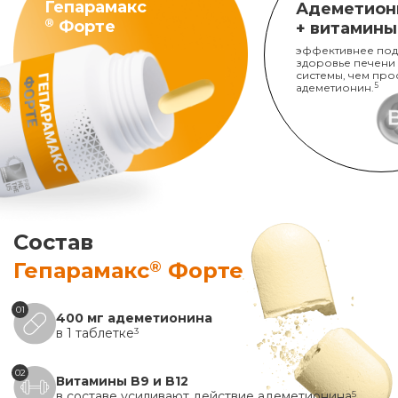
Гепарамакс
Адеметион
®
Форте
+ витамины
эффективнее под
здоровье печени
системы, чем про
адеметионин.
5
Состав
®
Гепарамакс
Форте
01
400 мг адеметионина
в 1 таблетке
3
02
Витамины B9 и B12
в составе усиливают действие адеметионина
5