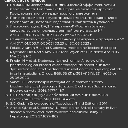
Список источников:
1.
По данным исследования клинической эффективности и
безопасности Гепарамакс® Форте на базе Сибирского
Государственного медицинского университета
2.
При перерасчете на курс приема 1 месяц, по сравнению с
препаратами, которые содержат 20 таблеток в упаковке
3.
Листок-вкладыш БАД Гепарамакс® Форте таблетки,
свидетельство о государственной регистрации №
AM.01.11.01.003.R.000031.03.23 от 30.03.2023 г.
4.
Свидетельство о государственной регистрации продукции №
AM.01.11.01.003.R.000031.03.23 от 30.03.2023 г.
5.
Folate, vitamin B₁₂, and S-adenosylmethionine Teodoro Bottiglieri.
Psychiatr Clin North Am. 2013 Mar. Psychiatr Clin North Am 2013
Mar;36(1):1-13
6.
Friedel, H A et al. S-adenosyl-L-methionine. A review of its
pharmacological properties and therapeutic potential in liver
dysfunction and affective disorders in relation to its physiological role
in cell metabolism. Drugs. 1989; 38 (3) p.389-416 RUS2144025 от
25.06.2020
7.
Vance DE. Phospholipid methylation in mammals: from
biochemistry to physiological function. BiochimicaBiochimica et
Biophysica Acta. 2014: 1477-1487
8.
Ш.Шерлок, Дж. Дули. Заболевания печени и желчных
протоков. Геотар-Мед. 1999. 864 стр
9.
S.C. Gad, in Encyclopedia of Toxicology (Third Edition), 2014
10.
Anstee QM et al.S-adenosyl-L-methionine (SAMe) therapy in liver
disease: a review of current evidence and clinical utility. J.
hepatology.2012;57:1097-1109