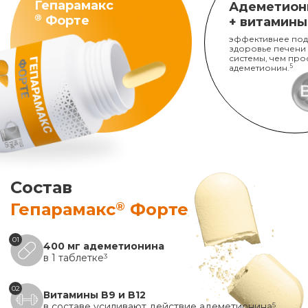
Гепарамакс
Адеметион
®
Форте
+ витамины
эффективнее под
здоровье печени
системы, чем про
адеметионин.
5
Состав
®
Гепарамакс
Форте
01
400 мг адеметионина
в 1 таблетке
3
02
Витамины B9 и B12
в составе усиливают действие адеметионина
5