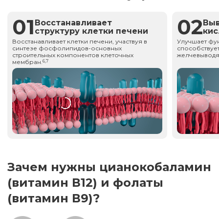
01
02
Восстанавливает
Вы
структуру клетки печени
ки
Восстанавливает клетки печени, участвуя в
Улучшает фу
синтезе фосфолипидов-основных
способствует
строительных компонентов клеточных
желчевыводя
мембран.
6,7
Зачем нужны цианокобаламин
(витамин В12) и фолаты
(витамин В9)?