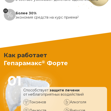
03
Более 30%
экономия средств на курс приема
2
Как работает
®
Гепарамакс
Форте
Способствует
защите печени
от неблагоприятных воздействий
Токсинов
Алкоголя
Лекарств
Вирусов