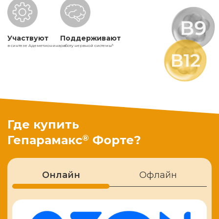
Участвуют
Поддерживают
в синтезе Адеметионина
работу нервной системы
5
Где купить
®
Гепарамакс
Форте?
Онлайн
Офлайн