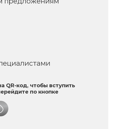
ым предложениям
специалистами
а QR-код, чтобы вступить
перейдите по кнопке