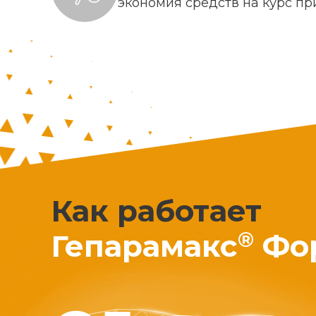
экономия средств на курс п
Как работает
®
Гепарамакс
Фо