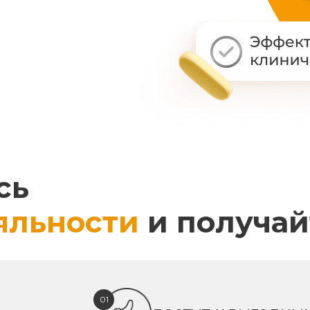
сь
яльности
и получай
01