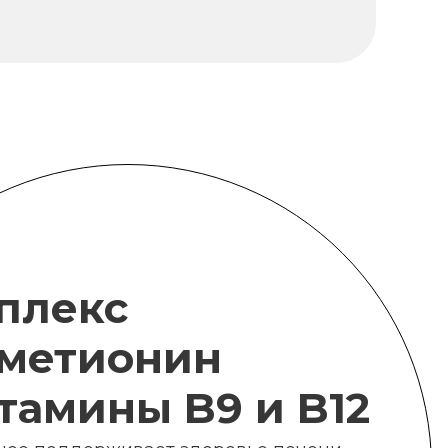
плекс
метионин
итамины B9 и B12