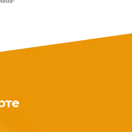
риема
рте