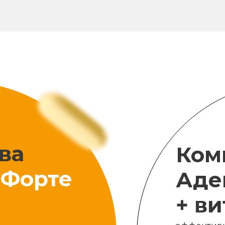
ва
Ком
Форте
Аде
+ в