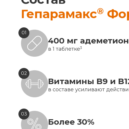
®
Гепарамакс
Фо
01
400 мг адеметио
3
в 1 таблетке
02
Витамины B9 и B1
в составе усиливают действ
03
Более 30%