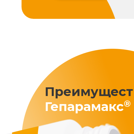
Преимущест
®
Гепарамакс