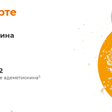
рте
нина
2
5
ие адеметионина
2