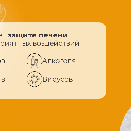
ет
защите печени
приятных воздействий
ов
Алкоголя
тв
Вирусов