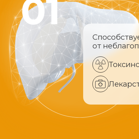
Способству
от неблаго
Токсин
Лекарс