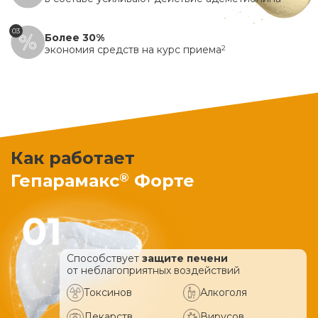
03
Более 30%
экономия средств на курс приема
2
Как работает
®
Гепарамакс
Форте
Способствует
защите печени
от неблагоприятных воздействий
Токсинов
Алкоголя
Лекарств
Вирусов