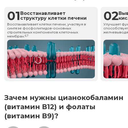
01
02
Восстанавливает
Вы
структуру клетки печени
ки
Восстанавливает клетки печени, участвуя в
Улучшает фу
синтезе фосфолипидов-основных
способствует
строительных компонентов клеточных
желчевыводя
мембран.
6,7
Зачем нужны цианокобаламин
(витамин В12) и фолаты
(витамин В9)?