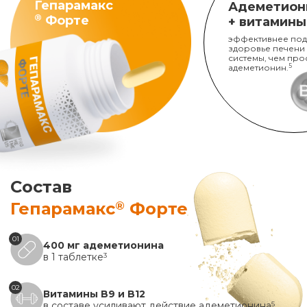
Гепарамакс
Адеметион
®
Форте
+ витамины
эффективнее под
здоровье печени
системы, чем про
адеметионин.
5
Состав
®
Гепарамакс
Форте
01
400 мг адеметионина
в 1 таблетке
3
02
Витамины B9 и B12
в составе усиливают действие адеметионина
5