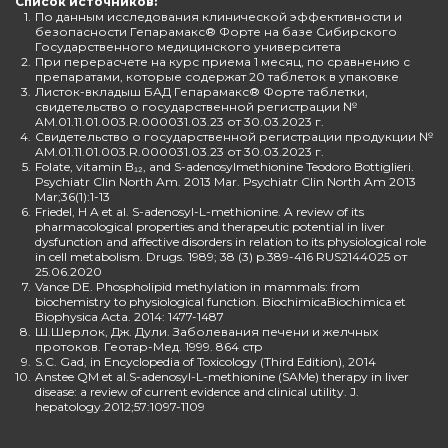
Список источников:
1.
По данным исследования клинической эффективности и
безопасности Гепарамакс® Форте на базе Сибирского
Государственного медицинского университета
2.
При перерасчете на курс приема 1 месяц, по сравнению с
препаратами, которые содержат 20 таблеток в упаковке
3.
Листок-вкладыш БАД Гепарамакс® Форте таблетки,
свидетельство о государственной регистрации №
AM.01.11.01.003.R.000031.03.23 от 30.03.2023 г.
4.
Свидетельство о государственной регистрации продукции №
AM.01.11.01.003.R.000031.03.23 от 30.03.2023 г.
5.
Folate, vitamin B₁₂, and S-adenosylmethionine Teodoro Bottiglieri.
Psychiatr Clin North Am. 2013 Mar. Psychiatr Clin North Am 2013
Mar;36(1):1-13
6.
Friedel, H A et al. S-adenosyl-L-methionine. A review of its
pharmacological properties and therapeutic potential in liver
dysfunction and affective disorders in relation to its physiological role
in cell metabolism. Drugs. 1989; 38 (3) p.389-416 RUS2144025 от
25.06.2020
7.
Vance DE. Phospholipid methylation in mammals: from
biochemistry to physiological function. BiochimicaBiochimica et
Biophysica Acta. 2014: 1477-1487
8.
Ш.Шерлок, Дж. Дули. Заболевания печени и желчных
протоков. Геотар-Мед. 1999. 864 стр
9.
S.C. Gad, in Encyclopedia of Toxicology (Third Edition), 2014
10.
Anstee QM et al.S-adenosyl-L-methionine (SAMe) therapy in liver
disease: a review of current evidence and clinical utility. J.
hepatology.2012;57:1097-1109