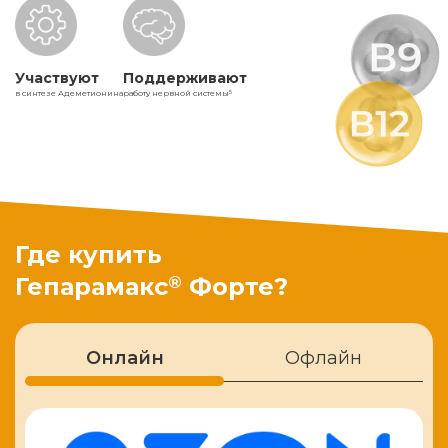
Участвуют
Поддерживают
в синтезе Адеметионина
работу нервной системы
5
Где купить
®
Гепарамакс
Форте?
Онлайн
Офлайн