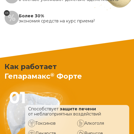
03
Более 30%
экономия средств на курс приема
2
Как работает
®
Гепарамакс
Форте
Способствует
защите печени
от неблагоприятных воздействий
Токсинов
Алкоголя
Лекарств
Вирусов