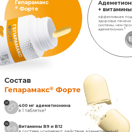
Гепарамакс
Адеметион
®
Форте
+ витамины
эффективнее под
здоровье печени
системы, чем про
адеметионин.
5
Состав
®
Гепарамакс
Форте
01
400 мг адеметионина
в 1 таблетке
3
02
Витамины B9 и B12
в составе усиливают действие адеметионина
5