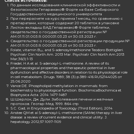
Список источников:
1.
По данным исследования клинической эффективности и
безопасности Гепарамакс® Форте на базе Сибирского
Государственного медицинского университета
2.
При перерасчете на курс приема 1 месяц, по сравнению с
препаратами, которые содержат 20 таблеток в упаковке
3.
Листок-вкладыш БАД Гепарамакс® Форте таблетки,
свидетельство о государственной регистрации №
AM.01.11.01.003.R.000031.03.23 от 30.03.2023 г.
4.
Свидетельство о государственной регистрации продукции №
AM.01.11.01.003.R.000031.03.23 от 30.03.2023 г.
5.
Folate, vitamin B₁₂, and S-adenosylmethionine Teodoro Bottiglieri.
Psychiatr Clin North Am. 2013 Mar. Psychiatr Clin North Am 2013
Mar;36(1):1-13
6.
Friedel, H A et al. S-adenosyl-L-methionine. A review of its
pharmacological properties and therapeutic potential in liver
dysfunction and affective disorders in relation to its physiological role
in cell metabolism. Drugs. 1989; 38 (3) p.389-416 RUS2144025 от
25.06.2020
7.
Vance DE. Phospholipid methylation in mammals: from
biochemistry to physiological function. BiochimicaBiochimica et
Biophysica Acta. 2014: 1477-1487
8.
Ш.Шерлок, Дж. Дули. Заболевания печени и желчных
протоков. Геотар-Мед. 1999. 864 стр
9.
S.C. Gad, in Encyclopedia of Toxicology (Third Edition), 2014
10.
Anstee QM et al.S-adenosyl-L-methionine (SAMe) therapy in liver
disease: a review of current evidence and clinical utility. J.
hepatology.2012;57:1097-1109