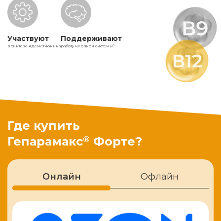
Участвуют
Поддерживают
в синтезе Адеметионина
работу нервной системы
5
Где купить
®
Гепарамакс
Форте?
Онлайн
Офлайн