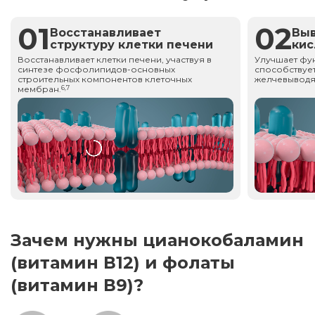
01
02
Восстанавливает
Вы
структуру клетки печени
ки
Восстанавливает клетки печени, участвуя в
Улучшает фу
синтезе фосфолипидов-основных
способствует
строительных компонентов клеточных
желчевыводя
мембран.
6,7
Зачем нужны цианокобаламин
(витамин В12) и фолаты
(витамин В9)?