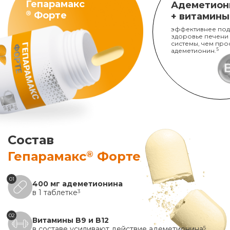
Гепарамакс
Адеметион
®
Форте
+ витамины
эффективнее под
здоровье печени
системы, чем про
адеметионин.
5
Состав
®
Гепарамакс
Форте
01
400 мг адеметионина
в 1 таблетке
3
02
Витамины B9 и B12
в составе усиливают действие адеметионина
5