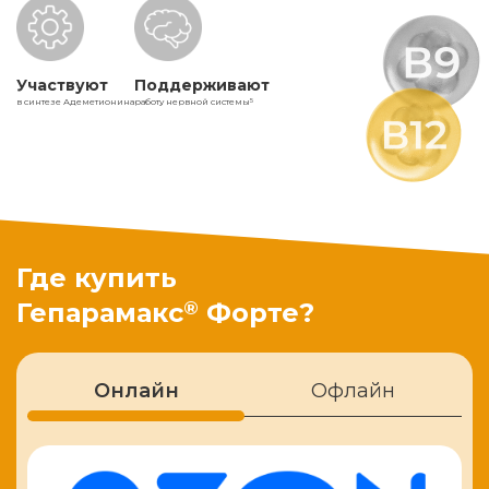
Участвуют
Поддерживают
в синтезе Адеметионина
работу нервной системы
5
Где купить
®
Гепарамакс
Форте?
Онлайн
Офлайн