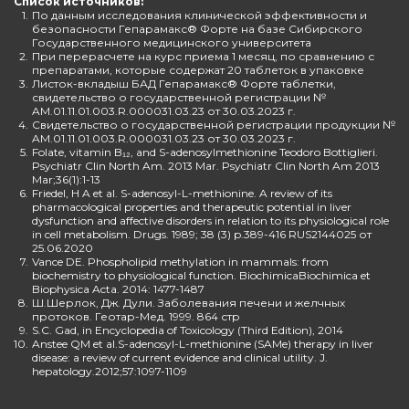
Список источников:
1.
По данным исследования клинической эффективности и
безопасности Гепарамакс® Форте на базе Сибирского
Государственного медицинского университета
2.
При перерасчете на курс приема 1 месяц, по сравнению с
препаратами, которые содержат 20 таблеток в упаковке
3.
Листок-вкладыш БАД Гепарамакс® Форте таблетки,
свидетельство о государственной регистрации №
AM.01.11.01.003.R.000031.03.23 от 30.03.2023 г.
4.
Свидетельство о государственной регистрации продукции №
AM.01.11.01.003.R.000031.03.23 от 30.03.2023 г.
5.
Folate, vitamin B₁₂, and S-adenosylmethionine Teodoro Bottiglieri.
Psychiatr Clin North Am. 2013 Mar. Psychiatr Clin North Am 2013
Mar;36(1):1-13
6.
Friedel, H A et al. S-adenosyl-L-methionine. A review of its
pharmacological properties and therapeutic potential in liver
dysfunction and affective disorders in relation to its physiological role
in cell metabolism. Drugs. 1989; 38 (3) p.389-416 RUS2144025 от
25.06.2020
7.
Vance DE. Phospholipid methylation in mammals: from
biochemistry to physiological function. BiochimicaBiochimica et
Biophysica Acta. 2014: 1477-1487
8.
Ш.Шерлок, Дж. Дули. Заболевания печени и желчных
протоков. Геотар-Мед. 1999. 864 стр
9.
S.C. Gad, in Encyclopedia of Toxicology (Third Edition), 2014
10.
Anstee QM et al.S-adenosyl-L-methionine (SAMe) therapy in liver
disease: a review of current evidence and clinical utility. J.
hepatology.2012;57:1097-1109