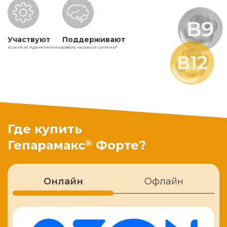
Участвуют
Поддерживают
в синтезе Адеметионина
работу нервной системы
5
Где купить
®
Гепарамакс
Форте?
Онлайн
Офлайн