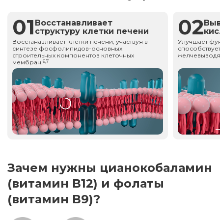
01
02
Восстанавливает
Вы
структуру клетки печени
ки
Восстанавливает клетки печени, участвуя в
Улучшает фу
синтезе фосфолипидов-основных
способствует
строительных компонентов клеточных
желчевыводя
мембран.
6,7
Зачем нужны цианокобаламин
(витамин В12) и фолаты
(витамин В9)?