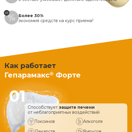
03
Более 30%
экономия средств на курс приема
2
Как работает
®
Гепарамакс
Форте
Способствует
защите печени
от неблагоприятных воздействий
Токсинов
Алкоголя
Лекарств
Вирусов