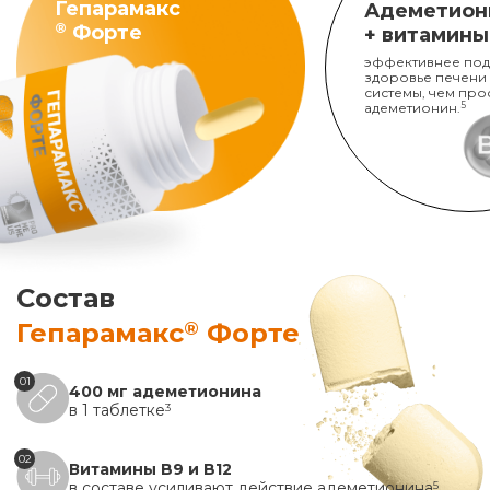
Гепарамакс
Адеметион
®
Форте
+ витамины
эффективнее под
здоровье печени
системы, чем про
адеметионин.
5
Состав
®
Гепарамакс
Форте
01
400 мг адеметионина
в 1 таблетке
3
02
Витамины B9 и B12
в составе усиливают действие адеметионина
5