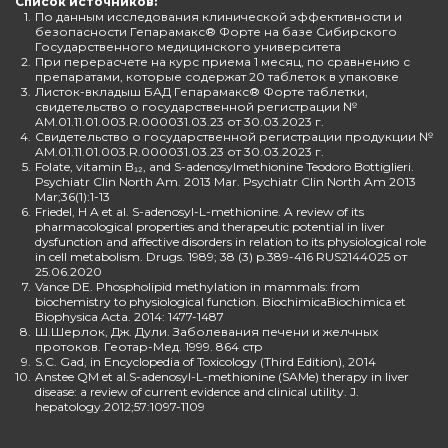
Список источников:
1.
По данным исследования клинической эффективности и
безопасности Гепарамакс® Форте на базе Сибирского
Государственного медицинского университета
2.
При перерасчете на курс приема 1 месяц, по сравнению с
препаратами, которые содержат 20 таблеток в упаковке
3.
Листок-вкладыш БАД Гепарамакс® Форте таблетки,
свидетельство о государственной регистрации №
AM.01.11.01.003.R.000031.03.23 от 30.03.2023 г.
4.
Свидетельство о государственной регистрации продукции №
AM.01.11.01.003.R.000031.03.23 от 30.03.2023 г.
5.
Folate, vitamin B₁₂, and S-adenosylmethionine Teodoro Bottiglieri.
Psychiatr Clin North Am. 2013 Mar. Psychiatr Clin North Am 2013
Mar;36(1):1-13
6.
Friedel, H A et al. S-adenosyl-L-methionine. A review of its
pharmacological properties and therapeutic potential in liver
dysfunction and affective disorders in relation to its physiological role
in cell metabolism. Drugs. 1989; 38 (3) p.389-416 RUS2144025 от
25.06.2020
7.
Vance DE. Phospholipid methylation in mammals: from
biochemistry to physiological function. BiochimicaBiochimica et
Biophysica Acta. 2014: 1477-1487
8.
Ш.Шерлок, Дж. Дули. Заболевания печени и желчных
протоков. Геотар-Мед. 1999. 864 стр
9.
S.C. Gad, in Encyclopedia of Toxicology (Third Edition), 2014
10.
Anstee QM et al.S-adenosyl-L-methionine (SAMe) therapy in liver
disease: a review of current evidence and clinical utility. J.
hepatology.2012;57:1097-1109