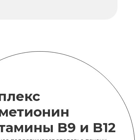
плекс
метионин
итамины B9 и B12