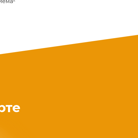
риема
рте