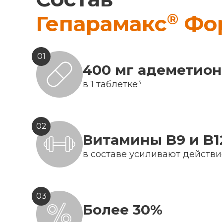
®
Гепарамакс
Фо
01
400 мг адеметио
3
в 1 таблетке
02
Витамины B9 и B1
в составе усиливают действ
03
Более 30%