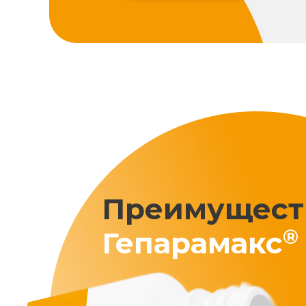
Преимущест
®
Гепарамакс