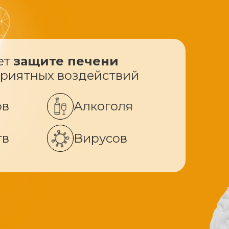
ет
защите печени
приятных воздействий
ов
Алкоголя
тв
Вирусов