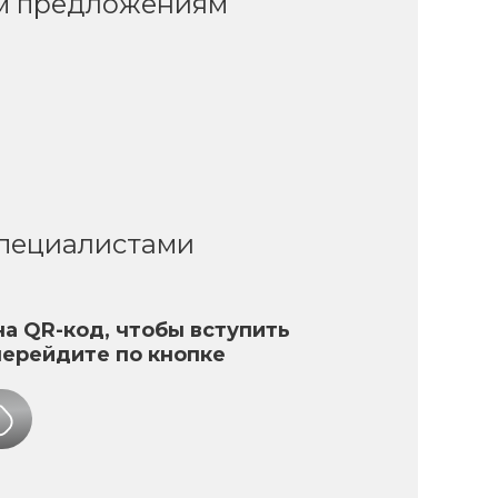
ым предложениям
специалистами
а QR-код, чтобы вступить
перейдите по кнопке