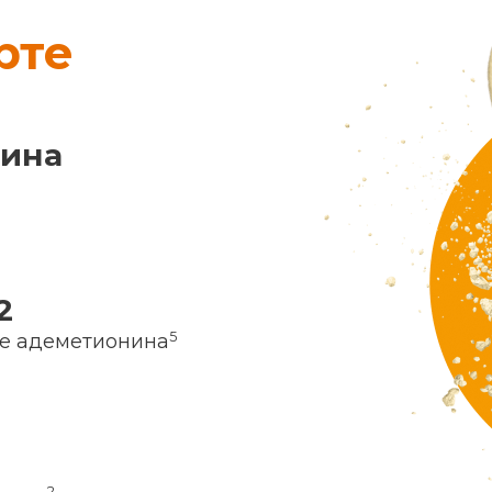
рте
нина
2
5
ие адеметионина
2