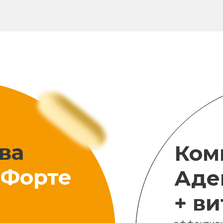
ва
Ком
Форте
Аде
+ в