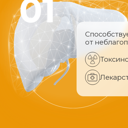
Способству
от неблаго
Токсин
Лекарс