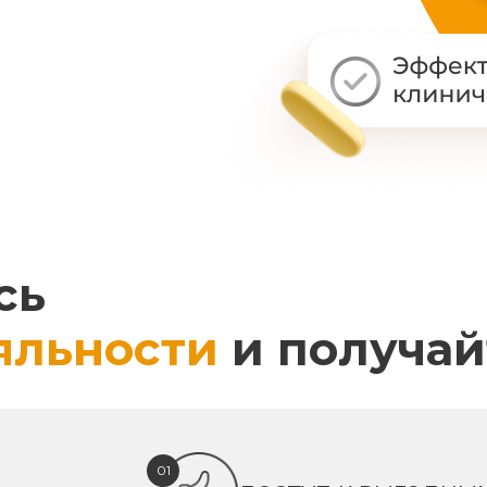
сь
яльности
и получай
01