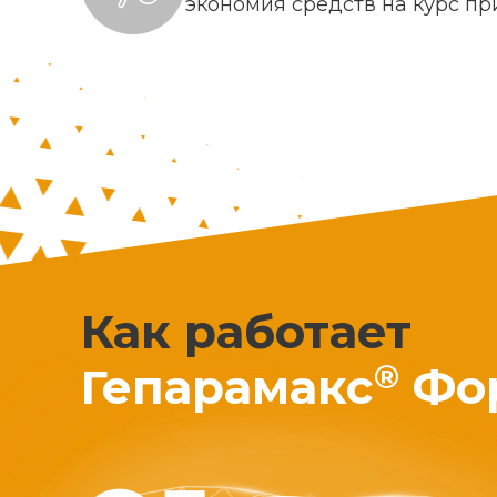
экономия средств на курс п
Как работает
®
Гепарамакс
Фо