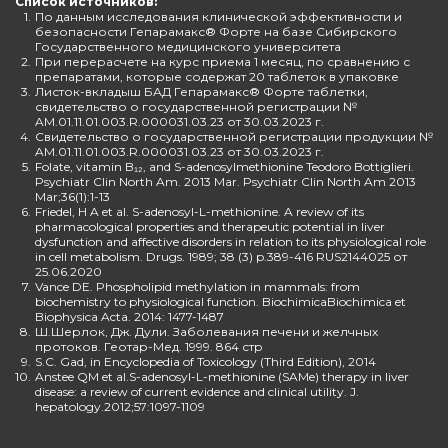
Список источников:
1.
По данным исследования клинической эффективности и
безопасности Гепарамакс® Форте на базе Сибирского
Государственного медицинского университета
2.
При перерасчете на курс приема 1 месяц, по сравнению с
препаратами, которые содержат 20 таблеток в упаковке
3.
Листок-вкладыш БАД Гепарамакс® Форте таблетки,
свидетельство о государственной регистрации №
AM.01.11.01.003.R.000031.03.23 от 30.03.2023 г.
4.
Свидетельство о государственной регистрации продукции №
AM.01.11.01.003.R.000031.03.23 от 30.03.2023 г.
5.
Folate, vitamin B₁₂, and S-adenosylmethionine Teodoro Bottiglieri.
Psychiatr Clin North Am. 2013 Mar. Psychiatr Clin North Am 2013
Mar;36(1):1-13
6.
Friedel, H A et al. S-adenosyl-L-methionine. A review of its
pharmacological properties and therapeutic potential in liver
dysfunction and affective disorders in relation to its physiological role
in cell metabolism. Drugs. 1989; 38 (3) p.389-416 RUS2144025 от
25.06.2020
7.
Vance DE. Phospholipid methylation in mammals: from
biochemistry to physiological function. BiochimicaBiochimica et
Biophysica Acta. 2014: 1477-1487
8.
Ш.Шерлок, Дж. Дули. Заболевания печени и желчных
протоков. Геотар-Мед. 1999. 864 стр
9.
S.C. Gad, in Encyclopedia of Toxicology (Third Edition), 2014
10.
Anstee QM et al.S-adenosyl-L-methionine (SAMe) therapy in liver
disease: a review of current evidence and clinical utility. J.
hepatology.2012;57:1097-1109