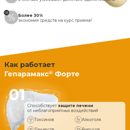
03
Более 30%
экономия средств на курс приема
2
Как работает
®
Гепарамакс
Форте
Способствует
защите печени
от неблагоприятных воздействий
Токсинов
Алкоголя
Лекарств
Вирусов