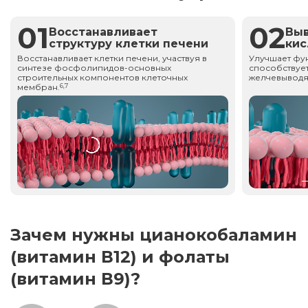
01
02
Восстанавливает
Вы
структуру клетки печени
ки
Восстанавливает клетки печени, участвуя в
Улучшает фу
синтезе фосфолипидов-основных
способствует
строительных компонентов клеточных
желчевыводя
мембран.
6,7
Зачем нужны цианокобаламин
(витамин В12) и фолаты
(витамин В9)?