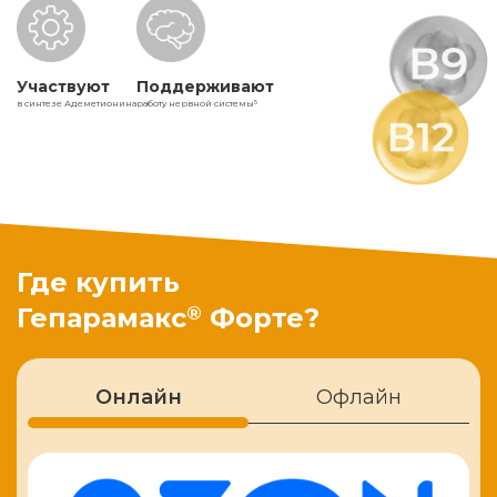
Участвуют
Поддерживают
в синтезе Адеметионина
работу нервной системы
5
Где купить
®
Гепарамакс
Форте?
Онлайн
Офлайн