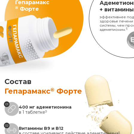
Гепарамакс
Адеметион
®
Форте
+ витамины
эффективнее под
здоровье печени
системы, чем про
адеметионин.
5
Состав
®
Гепарамакс
Форте
01
400 мг адеметионина
в 1 таблетке
3
02
Витамины B9 и B12
в составе усиливают действие адеметионина
5