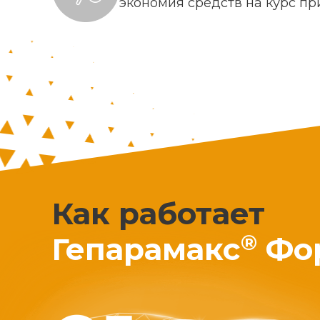
экономия средств на курс п
Как работает
®
Гепарамакс
Фо