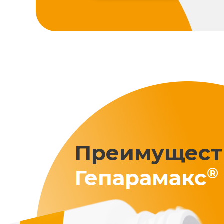
Преимущест
®
Гепарамакс