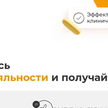
сь
яльности
и получай
01