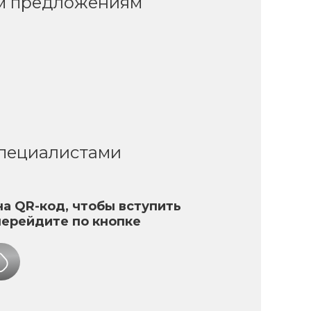
ым предложениям
специалистами
а QR-код, чтобы вступить
перейдите по кнопке