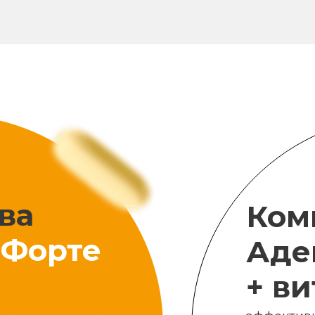
ва
Ком
Форте
Аде
+ в