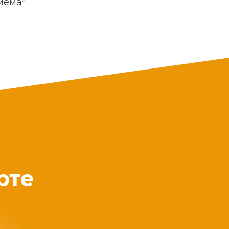
риема
рте