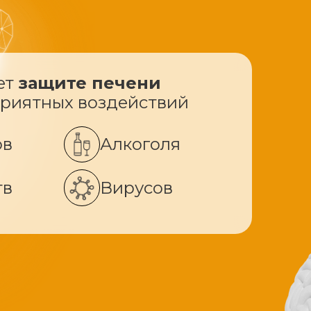
ет
защите печени
приятных воздействий
ов
Алкоголя
тв
Вирусов