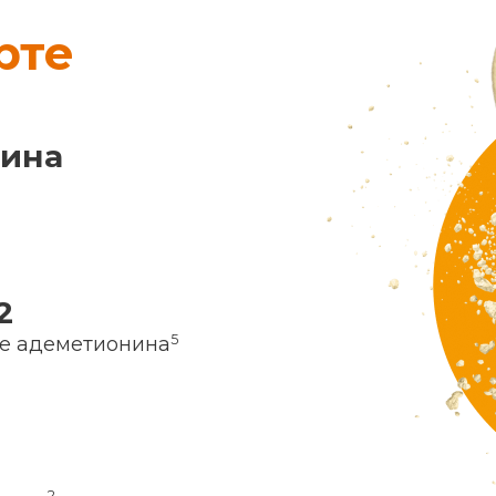
рте
нина
2
5
ие адеметионина
2