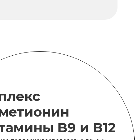
плекс
метионин
итамины B9 и B12