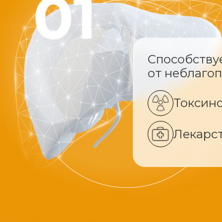
Способству
от неблаго
Токсин
Лекарс