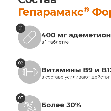
®
Гепарамакс
Фо
01
400 мг адеметио
3
в 1 таблетке
02
Витамины B9 и B1
в составе усиливают действ
03
Более 30%