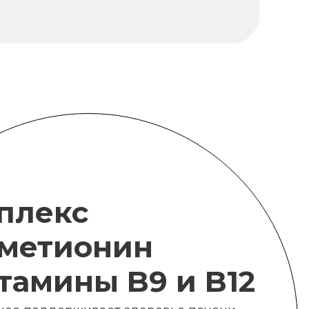
плекс
метионин
итамины B9 и B12