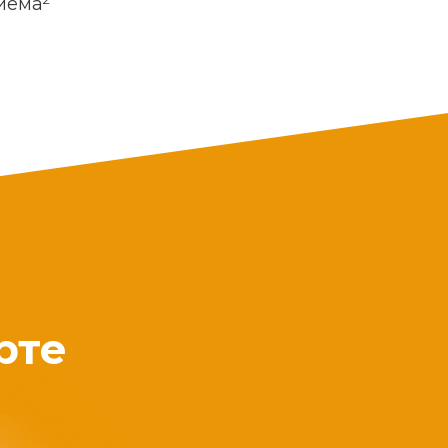
риема
рте