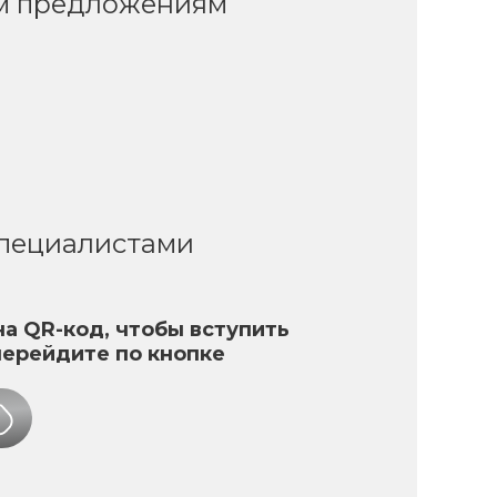
ым предложениям
специалистами
а QR-код, чтобы вступить
перейдите по кнопке