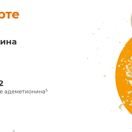
рте
нина
2
5
ие адеметионина
2