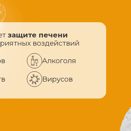
ет
защите печени
приятных воздействий
ов
Алкоголя
тв
Вирусов