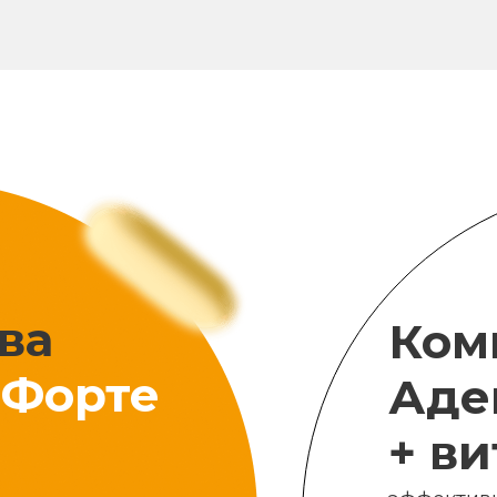
ва
Ком
Форте
Аде
+ в