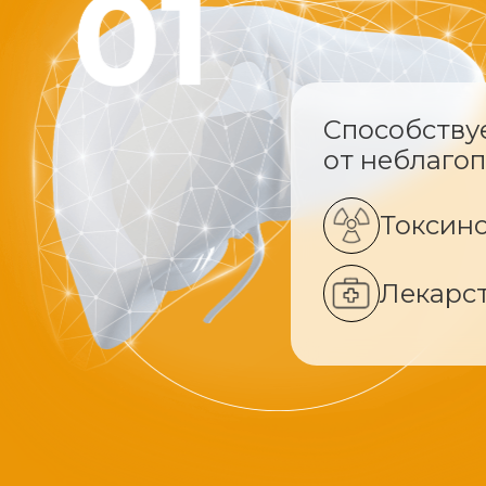
Способству
от неблаго
Токсин
Лекарс