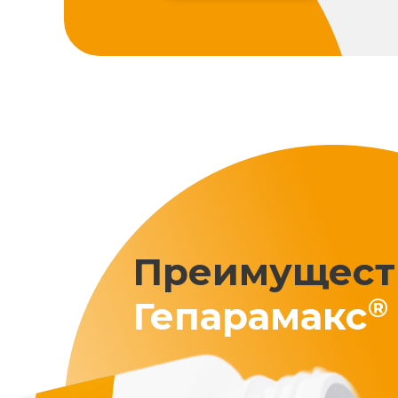
Преимущест
®
Гепарамакс