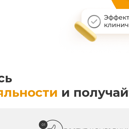
сь
яльности
и получай
01