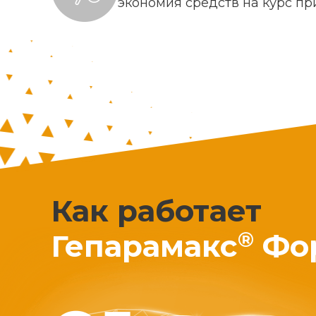
экономия средств на курс п
Как работает
®
Гепарамакс
Фо