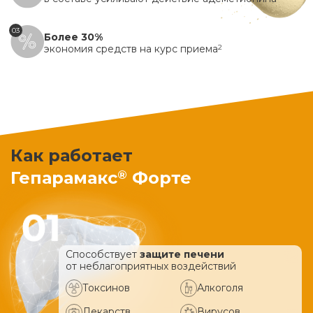
03
Более 30%
экономия средств на курс приема
2
Как работает
®
Гепарамакс
Форте
Способствует
защите печени
от неблагоприятных воздействий
Токсинов
Алкоголя
Лекарств
Вирусов