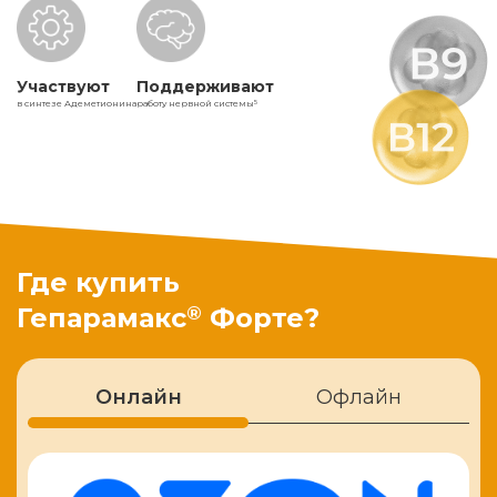
Участвуют
Поддерживают
в синтезе Адеметионина
работу нервной системы
5
Где купить
®
Гепарамакс
Форте?
Онлайн
Офлайн