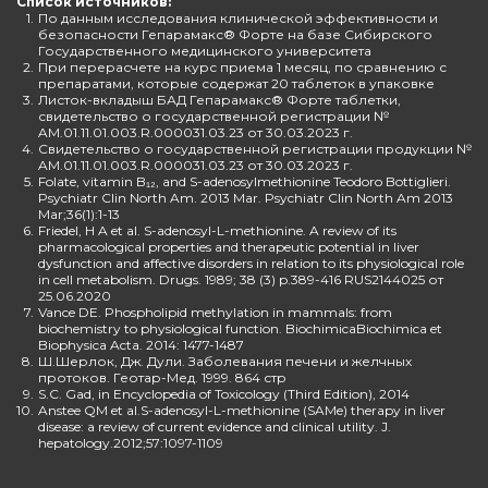
Список источников:
1.
По данным исследования клинической эффективности и
безопасности Гепарамакс® Форте на базе Сибирского
Государственного медицинского университета
2.
При перерасчете на курс приема 1 месяц, по сравнению с
препаратами, которые содержат 20 таблеток в упаковке
3.
Листок-вкладыш БАД Гепарамакс® Форте таблетки,
свидетельство о государственной регистрации №
AM.01.11.01.003.R.000031.03.23 от 30.03.2023 г.
4.
Свидетельство о государственной регистрации продукции №
AM.01.11.01.003.R.000031.03.23 от 30.03.2023 г.
5.
Folate, vitamin B₁₂, and S-adenosylmethionine Teodoro Bottiglieri.
Psychiatr Clin North Am. 2013 Mar. Psychiatr Clin North Am 2013
Mar;36(1):1-13
6.
Friedel, H A et al. S-adenosyl-L-methionine. A review of its
pharmacological properties and therapeutic potential in liver
dysfunction and affective disorders in relation to its physiological role
in cell metabolism. Drugs. 1989; 38 (3) p.389-416 RUS2144025 от
25.06.2020
7.
Vance DE. Phospholipid methylation in mammals: from
biochemistry to physiological function. BiochimicaBiochimica et
Biophysica Acta. 2014: 1477-1487
8.
Ш.Шерлок, Дж. Дули. Заболевания печени и желчных
протоков. Геотар-Мед. 1999. 864 стр
9.
S.C. Gad, in Encyclopedia of Toxicology (Third Edition), 2014
10.
Anstee QM et al.S-adenosyl-L-methionine (SAMe) therapy in liver
disease: a review of current evidence and clinical utility. J.
hepatology.2012;57:1097-1109