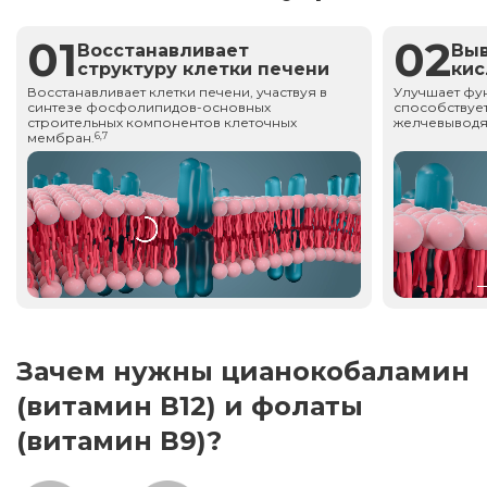
01
02
Восстанавливает
Вы
структуру клетки печени
ки
Восстанавливает клетки печени, участвуя в
Улучшает фу
синтезе фосфолипидов-основных
способствует
строительных компонентов клеточных
желчевыводя
мембран.
6,7
Зачем нужны цианокобаламин
(витамин В12) и фолаты
(витамин В9)?