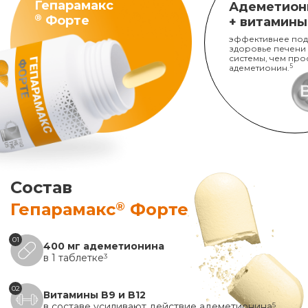
Гепарамакс
Адеметион
®
Форте
+ витамины
эффективнее под
здоровье печени
системы, чем про
адеметионин.
5
Состав
®
Гепарамакс
Форте
01
400 мг адеметионина
в 1 таблетке
3
02
Витамины B9 и B12
в составе усиливают действие адеметионина
5