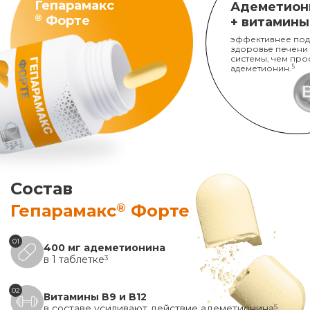
Гепарамакс
Адеметион
®
Форте
+ витамины
эффективнее под
здоровье печени
системы, чем про
адеметионин.
5
Состав
®
Гепарамакс
Форте
01
400 мг адеметионина
в 1 таблетке
3
02
Витамины B9 и B12
в составе усиливают действие адеметионина
5