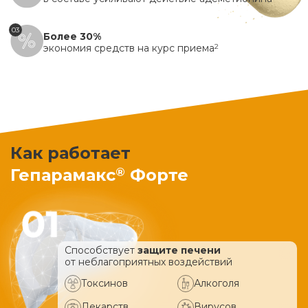
03
Более 30%
экономия средств на курс приема
2
Как работает
®
Гепарамакс
Форте
Способствует
защите печени
от неблагоприятных воздействий
Токсинов
Алкоголя
Лекарств
Вирусов