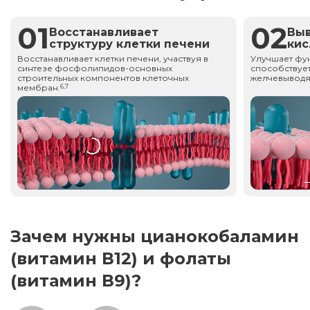
01
02
Восстанавливает
Вы
структуру клетки печени
ки
Восстанавливает клетки печени, участвуя в
Улучшает фу
синтезе фосфолипидов-основных
способствует
строительных компонентов клеточных
желчевыводя
мембран.
6,7
Зачем нужны цианокобаламин
(витамин В12) и фолаты
(витамин В9)?