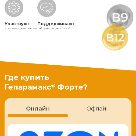
Участвуют
Поддерживают
в синтезе Адеметионина
работу нервной системы
5
Где купить
®
Гепарамакс
Форте?
Онлайн
Офлайн