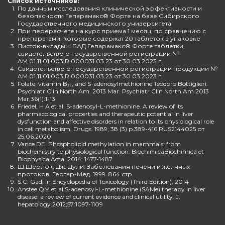
Список источников:
1.
По данным исследования клинической эффективности и
безопасности Гепарамакс® Форте на базе Сибирского
Государственного медицинского университета
2.
При перерасчете на курс приема 1 месяц, по сравнению с
препаратами, которые содержат 20 таблеток в упаковке
3.
Листок-вкладыш БАД Гепарамакс® Форте таблетки,
свидетельство о государственной регистрации №
AM.01.11.01.003.R.000031.03.23 от 30.03.2023 г.
4.
Свидетельство о государственной регистрации продукции №
AM.01.11.01.003.R.000031.03.23 от 30.03.2023 г.
5.
Folate, vitamin B₁₂, and S-adenosylmethionine Teodoro Bottiglieri.
Psychiatr Clin North Am. 2013 Mar. Psychiatr Clin North Am 2013
Mar;36(1):1-13
6.
Friedel, H A et al. S-adenosyl-L-methionine. A review of its
pharmacological properties and therapeutic potential in liver
dysfunction and affective disorders in relation to its physiological role
in cell metabolism. Drugs. 1989; 38 (3) p.389-416 RUS2144025 от
25.06.2020
7.
Vance DE. Phospholipid methylation in mammals: from
biochemistry to physiological function. BiochimicaBiochimica et
Biophysica Acta. 2014: 1477-1487
8.
Ш.Шерлок, Дж. Дули. Заболевания печени и желчных
протоков. Геотар-Мед. 1999. 864 стр
9.
S.C. Gad, in Encyclopedia of Toxicology (Third Edition), 2014
10.
Anstee QM et al.S-adenosyl-L-methionine (SAMe) therapy in liver
disease: a review of current evidence and clinical utility. J.
hepatology.2012;57:1097-1109