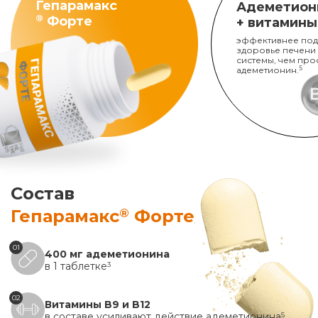
Гепарамакс
Адеметион
®
Форте
+ витамины
эффективнее под
здоровье печени
системы, чем про
адеметионин.
5
Состав
®
Гепарамакс
Форте
01
400 мг адеметионина
в 1 таблетке
3
02
Витамины B9 и B12
в составе усиливают действие адеметионина
5