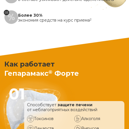
03
Более 30%
экономия средств на курс приема
2
Как работает
®
Гепарамакс
Форте
Способствует
защите печени
от неблагоприятных воздействий
Токсинов
Алкоголя
Лекарств
Вирусов