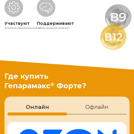
Участвуют
Поддерживают
в синтезе Адеметионина
работу нервной системы
5
Где купить
®
Гепарамакс
Форте?
Онлайн
Офлайн