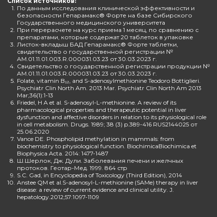
Список источников:
1.
По данным исследования клинической эффективности и
безопасности Гепарамакс® Форте на базе Сибирского
Государственного медицинского университета
2.
При перерасчете на курс приема 1 месяц, по сравнению с
препаратами, которые содержат 20 таблеток в упаковке
3.
Листок-вкладыш БАД Гепарамакс® Форте таблетки,
свидетельство о государственной регистрации №
AM.01.11.01.003.R.000031.03.23 от 30.03.2023 г.
4.
Свидетельство о государственной регистрации продукции №
AM.01.11.01.003.R.000031.03.23 от 30.03.2023 г.
5.
Folate, vitamin B₁₂, and S-adenosylmethionine Teodoro Bottiglieri.
Psychiatr Clin North Am. 2013 Mar. Psychiatr Clin North Am 2013
Mar;36(1):1-13
6.
Friedel, H A et al. S-adenosyl-L-methionine. A review of its
pharmacological properties and therapeutic potential in liver
dysfunction and affective disorders in relation to its physiological role
in cell metabolism. Drugs. 1989; 38 (3) p.389-416 RUS2144025 от
25.06.2020
7.
Vance DE. Phospholipid methylation in mammals: from
biochemistry to physiological function. BiochimicaBiochimica et
Biophysica Acta. 2014: 1477-1487
8.
Ш.Шерлок, Дж. Дули. Заболевания печени и желчных
протоков. Геотар-Мед. 1999. 864 стр
9.
S.C. Gad, in Encyclopedia of Toxicology (Third Edition), 2014
10.
Anstee QM et al.S-adenosyl-L-methionine (SAMe) therapy in liver
disease: a review of current evidence and clinical utility. J.
hepatology.2012;57:1097-1109