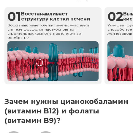
01
02
Восстанавливает
Вы
структуру клетки печени
ки
Восстанавливает клетки печени, участвуя в
Улучшает фу
синтезе фосфолипидов-основных
способствует
строительных компонентов клеточных
желчевыводя
мембран.
6,7
Зачем нужны цианокобаламин
(витамин В12) и фолаты
(витамин В9)?