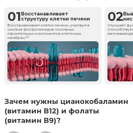
01
02
Восстанавливает
Вы
структуру клетки печени
ки
Восстанавливает клетки печени, участвуя в
Улучшает фу
синтезе фосфолипидов-основных
способствует
строительных компонентов клеточных
желчевыводя
мембран.
6,7
Зачем нужны цианокобаламин
(витамин В12) и фолаты
(витамин В9)?