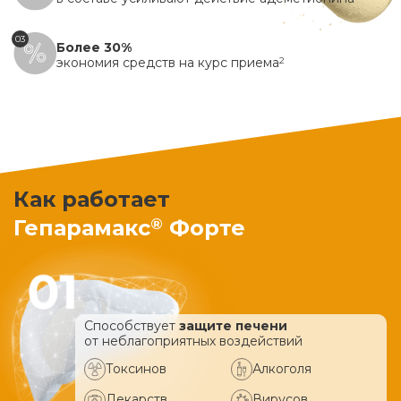
03
Более 30%
экономия средств на курс приема
2
Как работает
®
Гепарамакс
Форте
Способствует
защите печени
от неблагоприятных воздействий
Токсинов
Алкоголя
Лекарств
Вирусов