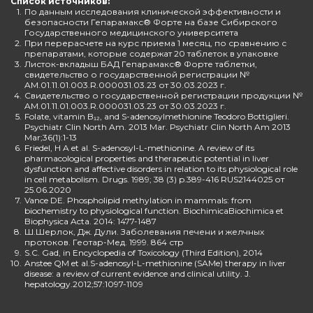
Список источников:
1.
По данным исследования клинической эффективности и
безопасности Гепарамакс® Форте на базе Сибирского
Государственного медицинского университета
2.
При перерасчете на курс приема 1 месяц, по сравнению с
препаратами, которые содержат 20 таблеток в упаковке
3.
Листок-вкладыш БАД Гепарамакс® Форте таблетки,
свидетельство о государственной регистрации №
AM.01.11.01.003.R.000031.03.23 от 30.03.2023 г.
4.
Свидетельство о государственной регистрации продукции №
AM.01.11.01.003.R.000031.03.23 от 30.03.2023 г.
5.
Folate, vitamin B₁₂, and S-adenosylmethionine Teodoro Bottiglieri.
Psychiatr Clin North Am. 2013 Mar. Psychiatr Clin North Am 2013
Mar;36(1):1-13
6.
Friedel, H A et al. S-adenosyl-L-methionine. A review of its
pharmacological properties and therapeutic potential in liver
dysfunction and affective disorders in relation to its physiological role
in cell metabolism. Drugs. 1989; 38 (3) p.389-416 RUS2144025 от
25.06.2020
7.
Vance DE. Phospholipid methylation in mammals: from
biochemistry to physiological function. BiochimicaBiochimica et
Biophysica Acta. 2014: 1477-1487
8.
Ш.Шерлок, Дж. Дули. Заболевания печени и желчных
протоков. Геотар-Мед. 1999. 864 стр
9.
S.C. Gad, in Encyclopedia of Toxicology (Third Edition), 2014
10.
Anstee QM et al.S-adenosyl-L-methionine (SAMe) therapy in liver
disease: a review of current evidence and clinical utility. J.
hepatology.2012;57:1097-1109