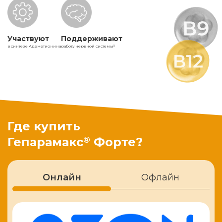
Участвуют
Поддерживают
в синтезе Адеметионина
работу нервной системы
5
Где купить
®
Гепарамакс
Форте?
Онлайн
Офлайн