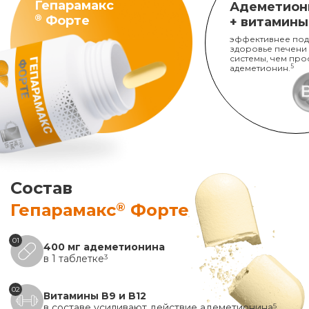
Гепарамакс
Адеметион
®
Форте
+ витамины
эффективнее под
здоровье печени
системы, чем про
адеметионин.
5
Состав
®
Гепарамакс
Форте
01
400 мг адеметионина
в 1 таблетке
3
02
Витамины B9 и B12
в составе усиливают действие адеметионина
5