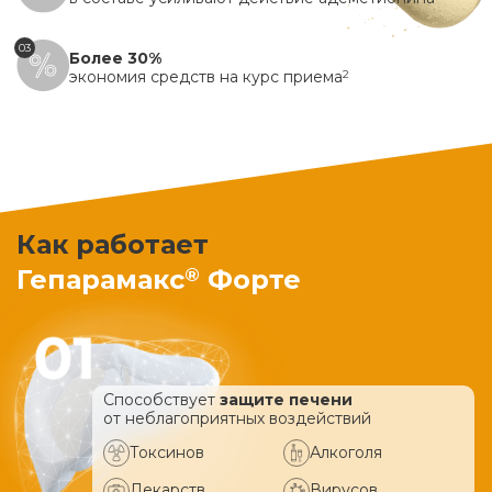
03
Более 30%
экономия средств на курс приема
2
Как работает
®
Гепарамакс
Форте
Способствует
защите печени
от неблагоприятных воздействий
Токсинов
Алкоголя
Лекарств
Вирусов