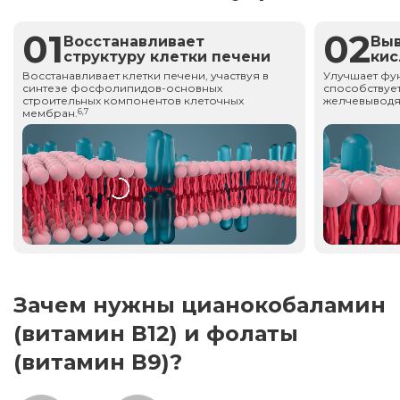
01
02
Восстанавливает
Вы
структуру клетки печени
ки
Восстанавливает клетки печени, участвуя в
Улучшает фу
синтезе фосфолипидов-основных
способствует
строительных компонентов клеточных
желчевыводя
мембран.
6,7
Зачем нужны цианокобаламин
(витамин В12) и фолаты
(витамин В9)?