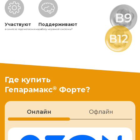
Участвуют
Поддерживают
в синтезе Адеметионина
работу нервной системы
5
Где купить
®
Гепарамакс
Форте?
Онлайн
Офлайн