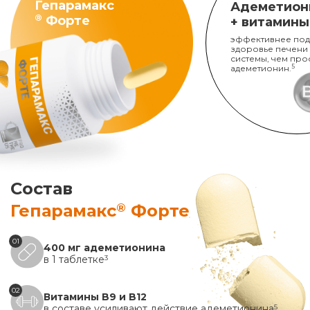
Гепарамакс
Адеметион
®
Форте
+ витамины
эффективнее под
здоровье печени
системы, чем про
адеметионин.
5
Состав
®
Гепарамакс
Форте
01
400 мг адеметионина
в 1 таблетке
3
02
Витамины B9 и B12
в составе усиливают действие адеметионина
5