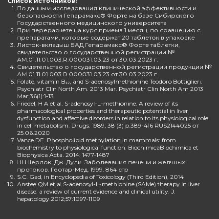
Список источников:
1.
По данным исследования клинической эффективности и
безопасности Гепарамакс® Форте на базе Сибирского
Государственного медицинского университета
2.
При перерасчете на курс приема 1 месяц, по сравнению с
препаратами, которые содержат 20 таблеток в упаковке
3.
Листок-вкладыш БАД Гепарамакс® Форте таблетки,
свидетельство о государственной регистрации №
AM.01.11.01.003.R.000031.03.23 от 30.03.2023 г.
4.
Свидетельство о государственной регистрации продукции №
AM.01.11.01.003.R.000031.03.23 от 30.03.2023 г.
5.
Folate, vitamin B₁₂, and S-adenosylmethionine Teodoro Bottiglieri.
Psychiatr Clin North Am. 2013 Mar. Psychiatr Clin North Am 2013
Mar;36(1):1-13
6.
Friedel, H A et al. S-adenosyl-L-methionine. A review of its
pharmacological properties and therapeutic potential in liver
dysfunction and affective disorders in relation to its physiological role
in cell metabolism. Drugs. 1989; 38 (3) p.389-416 RUS2144025 от
25.06.2020
7.
Vance DE. Phospholipid methylation in mammals: from
biochemistry to physiological function. BiochimicaBiochimica et
Biophysica Acta. 2014: 1477-1487
8.
Ш.Шерлок, Дж. Дули. Заболевания печени и желчных
протоков. Геотар-Мед. 1999. 864 стр
9.
S.C. Gad, in Encyclopedia of Toxicology (Third Edition), 2014
10.
Anstee QM et al.S-adenosyl-L-methionine (SAMe) therapy in liver
disease: a review of current evidence and clinical utility. J.
hepatology.2012;57:1097-1109