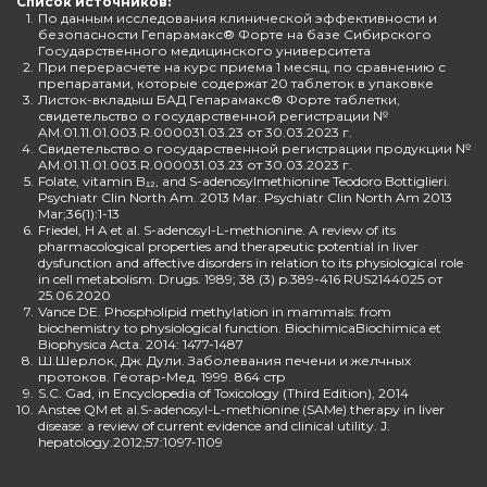
Список источников:
1.
По данным исследования клинической эффективности и
безопасности Гепарамакс® Форте на базе Сибирского
Государственного медицинского университета
2.
При перерасчете на курс приема 1 месяц, по сравнению с
препаратами, которые содержат 20 таблеток в упаковке
3.
Листок-вкладыш БАД Гепарамакс® Форте таблетки,
свидетельство о государственной регистрации №
AM.01.11.01.003.R.000031.03.23 от 30.03.2023 г.
4.
Свидетельство о государственной регистрации продукции №
AM.01.11.01.003.R.000031.03.23 от 30.03.2023 г.
5.
Folate, vitamin B₁₂, and S-adenosylmethionine Teodoro Bottiglieri.
Psychiatr Clin North Am. 2013 Mar. Psychiatr Clin North Am 2013
Mar;36(1):1-13
6.
Friedel, H A et al. S-adenosyl-L-methionine. A review of its
pharmacological properties and therapeutic potential in liver
dysfunction and affective disorders in relation to its physiological role
in cell metabolism. Drugs. 1989; 38 (3) p.389-416 RUS2144025 от
25.06.2020
7.
Vance DE. Phospholipid methylation in mammals: from
biochemistry to physiological function. BiochimicaBiochimica et
Biophysica Acta. 2014: 1477-1487
8.
Ш.Шерлок, Дж. Дули. Заболевания печени и желчных
протоков. Геотар-Мед. 1999. 864 стр
9.
S.C. Gad, in Encyclopedia of Toxicology (Third Edition), 2014
10.
Anstee QM et al.S-adenosyl-L-methionine (SAMe) therapy in liver
disease: a review of current evidence and clinical utility. J.
hepatology.2012;57:1097-1109