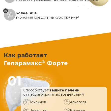
03
Более 30%
экономия средств на курс приема
2
Как работает
®
Гепарамакс
Форте
Способствует
защите печени
от неблагоприятных воздействий
Токсинов
Алкоголя
Лекарств
Вирусов