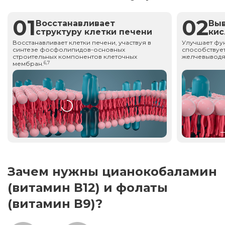
01
02
Восстанавливает
Вы
структуру клетки печени
ки
Восстанавливает клетки печени, участвуя в
Улучшает фу
синтезе фосфолипидов-основных
способствует
строительных компонентов клеточных
желчевыводя
мембран.
6,7
Зачем нужны цианокобаламин
(витамин В12) и фолаты
(витамин В9)?