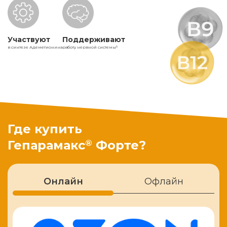
Участвуют
Поддерживают
в синтезе Адеметионина
работу нервной системы
5
Где купить
®
Гепарамакс
Форте?
Онлайн
Офлайн