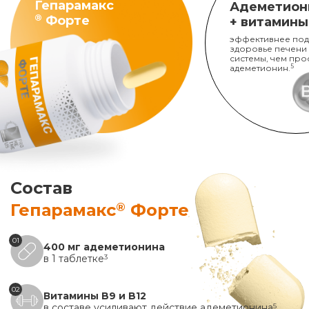
Гепарамакс
Адеметион
®
Форте
+ витамины
эффективнее под
здоровье печени
системы, чем про
адеметионин.
5
Состав
®
Гепарамакс
Форте
01
400 мг адеметионина
в 1 таблетке
3
02
Витамины B9 и B12
в составе усиливают действие адеметионина
5