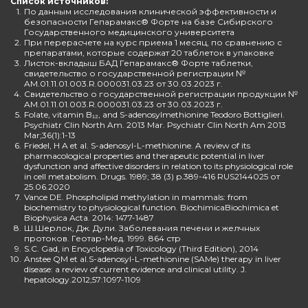
Список источников:
1.
По данным исследования клинической эффективности и
безопасности Гепарамакс® Форте на базе Сибирского
Государственного медицинского университета
2.
При перерасчете на курс приема 1 месяц, по сравнению с
препаратами, которые содержат 20 таблеток в упаковке
3.
Листок-вкладыш БАД Гепарамакс® Форте таблетки,
свидетельство о государственной регистрации №
AM.01.11.01.003.R.000031.03.23 от 30.03.2023 г.
4.
Свидетельство о государственной регистрации продукции №
AM.01.11.01.003.R.000031.03.23 от 30.03.2023 г.
5.
Folate, vitamin B₁₂, and S-adenosylmethionine Teodoro Bottiglieri.
Psychiatr Clin North Am. 2013 Mar. Psychiatr Clin North Am 2013
Mar;36(1):1-13
6.
Friedel, H A et al. S-adenosyl-L-methionine. A review of its
pharmacological properties and therapeutic potential in liver
dysfunction and affective disorders in relation to its physiological role
in cell metabolism. Drugs. 1989; 38 (3) p.389-416 RUS2144025 от
25.06.2020
7.
Vance DE. Phospholipid methylation in mammals: from
biochemistry to physiological function. BiochimicaBiochimica et
Biophysica Acta. 2014: 1477-1487
8.
Ш.Шерлок, Дж. Дули. Заболевания печени и желчных
протоков. Геотар-Мед. 1999. 864 стр
9.
S.C. Gad, in Encyclopedia of Toxicology (Third Edition), 2014
10.
Anstee QM et al.S-adenosyl-L-methionine (SAMe) therapy in liver
disease: a review of current evidence and clinical utility. J.
hepatology.2012;57:1097-1109