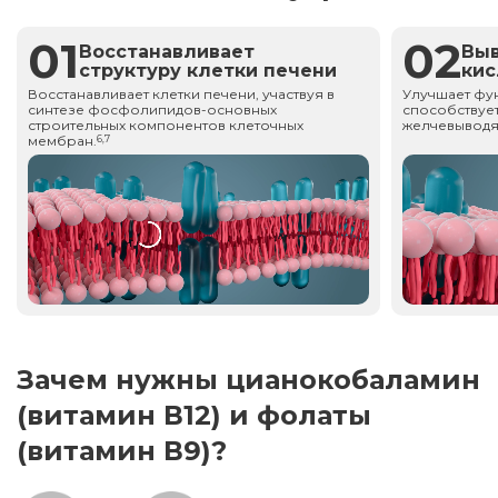
01
02
Восстанавливает
Вы
структуру клетки печени
ки
Восстанавливает клетки печени, участвуя в
Улучшает фу
синтезе фосфолипидов-основных
способствует
строительных компонентов клеточных
желчевыводя
мембран.
6,7
Зачем нужны цианокобаламин
(витамин В12) и фолаты
(витамин В9)?