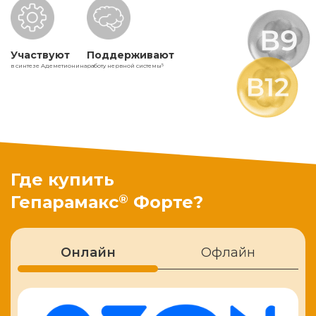
Участвуют
Поддерживают
в синтезе Адеметионина
работу нервной системы
5
Где купить
®
Гепарамакс
Форте?
Онлайн
Офлайн