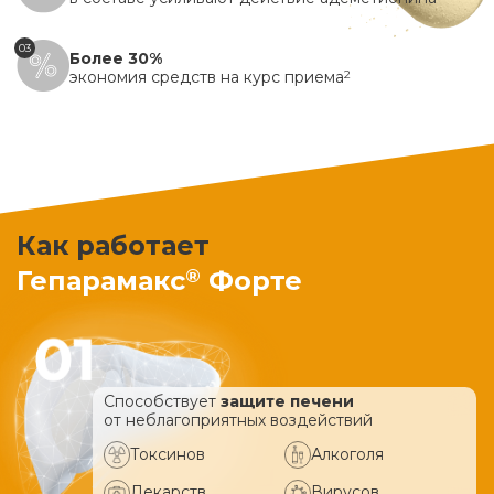
03
Более 30%
экономия средств на курс приема
2
Как работает
®
Гепарамакс
Форте
Способствует
защите печени
от неблагоприятных воздействий
Токсинов
Алкоголя
Лекарств
Вирусов