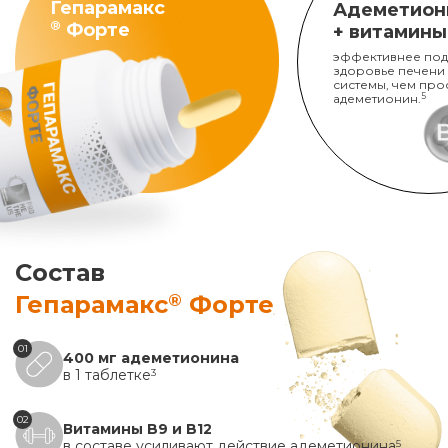
Гепарамакс
Адеметион
®
Форте
+ витамины
эффективнее под
здоровье печени
системы, чем про
адеметионин.
5
Состав
®
Гепарамакс
Форте
01
400 мг адеметионина
в 1 таблетке
3
02
Витамины B9 и B12
в составе усиливают действие адеметионина
5