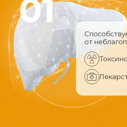
Способству
от неблаго
Токсин
Лекарс