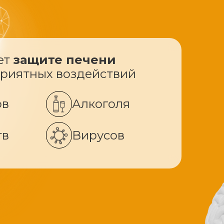
ет
защите печени
приятных воздействий
ов
Алкоголя
тв
Вирусов