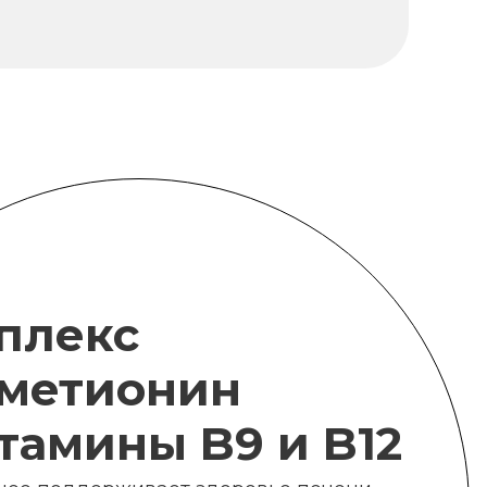
плекс
метионин
итамины B9 и B12