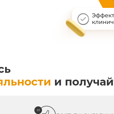
сь
яльности
и получай
01