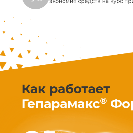
экономия средств на курс п
Как работает
®
Гепарамакс
Фо