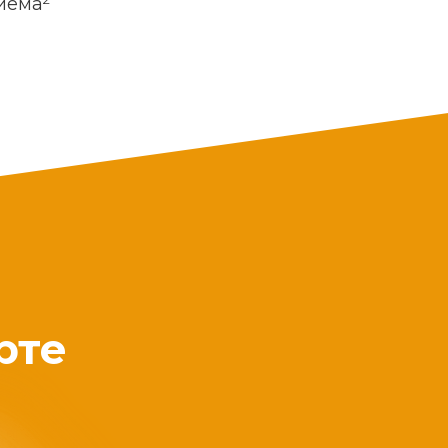
риема
рте