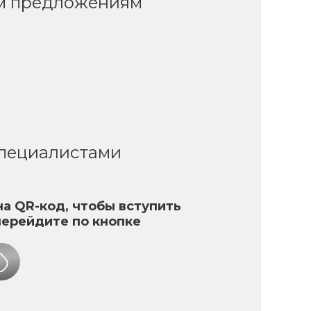
ым предложениям
специалистами
а QR-код, чтобы вступить
перейдите по кнопке