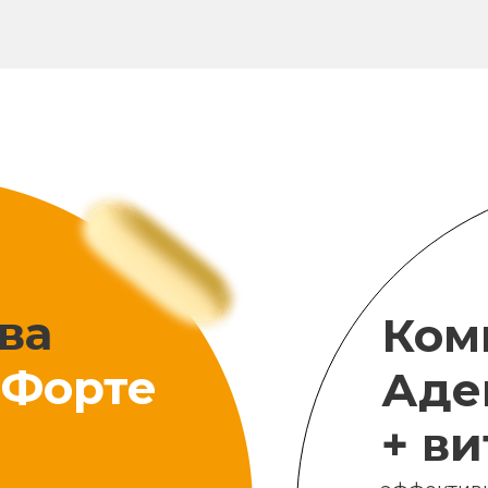
ва
Ком
Форте
Аде
+ в