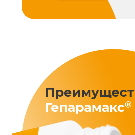
Преимущест
®
Гепарамакс