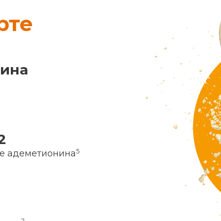
рте
нина
2
5
ие адеметионина
2