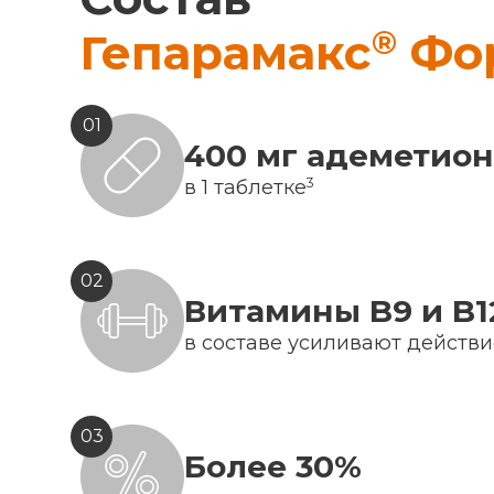
®
Гепарамакс
Фо
01
400 мг адеметио
3
в 1 таблетке
02
Витамины B9 и B1
в составе усиливают действ
03
Более 30%