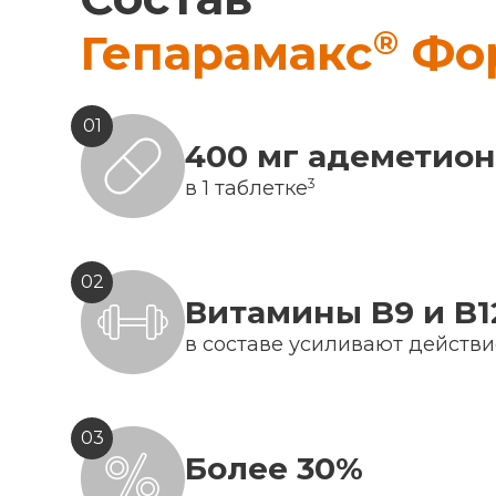
®
Гепарамакс
Фо
01
400 мг адеметио
3
в 1 таблетке
02
Витамины B9 и B1
в составе усиливают действ
03
Более 30%