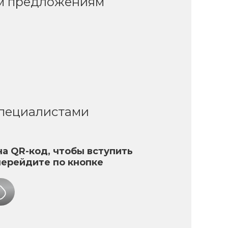
ым предложениям
специалистами
а QR-код, чтобы вступить
перейдите по кнопке