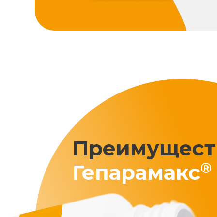
Преимущест
®
Гепарамакс