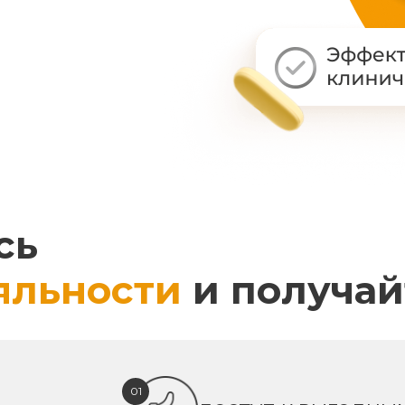
сь
яльности
и получай
01