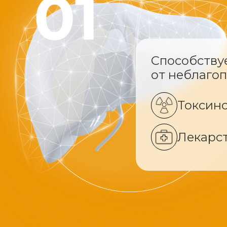
Способству
от неблаго
Токсин
Лекарс