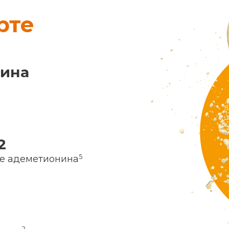
рте
нина
2
5
ие адеметионина
2