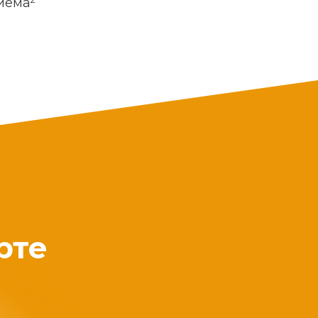
риема
рте