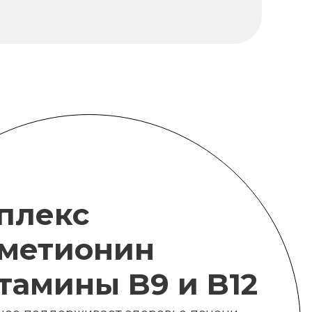
плекс
метионин
итамины B9 и B12