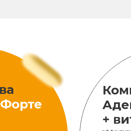
ва
Ком
Форте
Аде
+ в