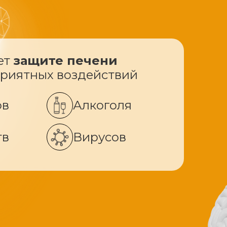
ет
защите печени
приятных воздействий
ов
Алкоголя
тв
Вирусов