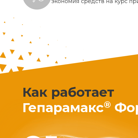
экономия средств на курс п
Как работает
®
Гепарамакс
Фо