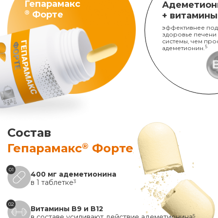
Гепарамакс
Адеметион
®
Форте
+ витамины
эффективнее под
здоровье печени
системы, чем про
адеметионин.
5
Состав
®
Гепарамакс
Форте
01
400 мг адеметионина
в 1 таблетке
3
02
Витамины B9 и B12
в составе усиливают действие адеметионина
5