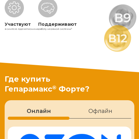
Участвуют
Поддерживают
в синтезе Адеметионина
работу нервной системы
5
Где купить
®
Гепарамакс
Форте?
Онлайн
Офлайн