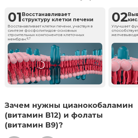
01
02
Восстанавливает
Вы
структуру клетки печени
ки
Восстанавливает клетки печени, участвуя в
Улучшает фу
синтезе фосфолипидов-основных
способствует
строительных компонентов клеточных
желчевыводя
мембран.
6,7
Зачем нужны цианокобаламин
(витамин В12) и фолаты
(витамин В9)?