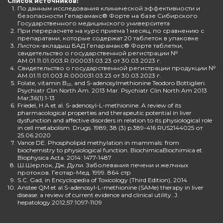
Список источников:
1.
По данным исследования клинической эффективности и
безопасности Гепарамакс® Форте на базе Сибирского
Государственного медицинского университета
2.
При перерасчете на курс приема 1 месяц, по сравнению с
препаратами, которые содержат 20 таблеток в упаковке
3.
Листок-вкладыш БАД Гепарамакс® Форте таблетки,
свидетельство о государственной регистрации №
AM.01.11.01.003.R.000031.03.23 от 30.03.2023 г.
4.
Свидетельство о государственной регистрации продукции №
AM.01.11.01.003.R.000031.03.23 от 30.03.2023 г.
5.
Folate, vitamin B₁₂, and S-adenosylmethionine Teodoro Bottiglieri.
Psychiatr Clin North Am. 2013 Mar. Psychiatr Clin North Am 2013
Mar;36(1):1-13
6.
Friedel, H A et al. S-adenosyl-L-methionine. A review of its
pharmacological properties and therapeutic potential in liver
dysfunction and affective disorders in relation to its physiological role
in cell metabolism. Drugs. 1989; 38 (3) p.389-416 RUS2144025 от
25.06.2020
7.
Vance DE. Phospholipid methylation in mammals: from
biochemistry to physiological function. BiochimicaBiochimica et
Biophysica Acta. 2014: 1477-1487
8.
Ш.Шерлок, Дж. Дули. Заболевания печени и желчных
протоков. Геотар-Мед. 1999. 864 стр
9.
S.C. Gad, in Encyclopedia of Toxicology (Third Edition), 2014
10.
Anstee QM et al.S-adenosyl-L-methionine (SAMe) therapy in liver
disease: a review of current evidence and clinical utility. J.
hepatology.2012;57:1097-1109