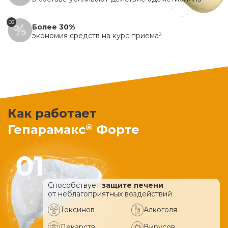
03
Более 30%
экономия средств на курс приема
2
Как работает
®
Гепарамакс
Форте
Способствует
защите печени
от неблагоприятных воздействий
Токсинов
Алкоголя
Лекарств
Вирусов