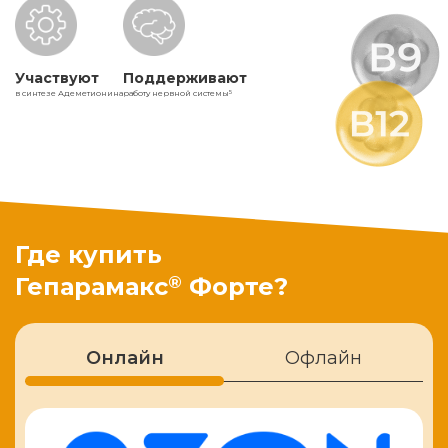
Участвуют
Поддерживают
в синтезе Адеметионина
работу нервной системы
5
Где купить
®
Гепарамакс
Форте?
Онлайн
Офлайн