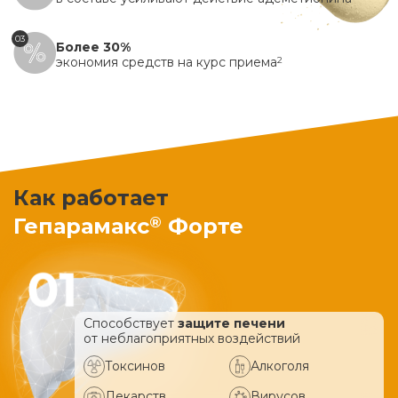
03
Более 30%
экономия средств на курс приема
2
Как работает
®
Гепарамакс
Форте
Способствует
защите печени
от неблагоприятных воздействий
Токсинов
Алкоголя
Лекарств
Вирусов