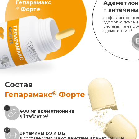
Гепарамакс
Адеметион
®
Форте
+ витамины
эффективнее под
здоровье печени
системы, чем про
адеметионин.
5
Состав
®
Гепарамакс
Форте
01
400 мг адеметионина
в 1 таблетке
3
02
Витамины B9 и B12
в составе усиливают действие адеметионина
5