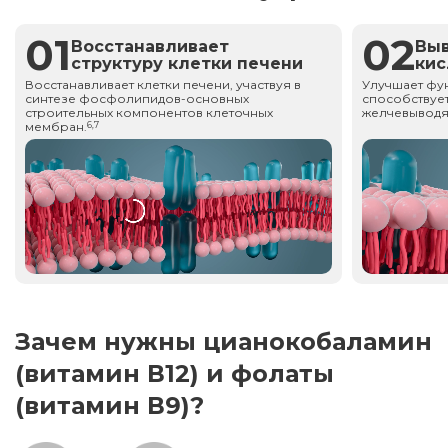
01
02
Восстанавливает
Вы
структуру клетки печени
ки
Восстанавливает клетки печени, участвуя в
Улучшает фу
синтезе фосфолипидов-основных
способствует
строительных компонентов клеточных
желчевыводя
мембран.
6,7
Зачем нужны цианокобаламин
(витамин В12) и фолаты
(витамин В9)?