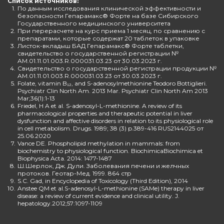
Список источников:
1.
По данным исследования клинической эффективности и
безопасности Гепарамакс® Форте на базе Сибирского
Государственного медицинского университета
2.
При перерасчете на курс приема 1 месяц, по сравнению с
препаратами, которые содержат 20 таблеток в упаковке
3.
Листок-вкладыш БАД Гепарамакс® Форте таблетки,
свидетельство о государственной регистрации №
AM.01.11.01.003.R.000031.03.23 от 30.03.2023 г.
4.
Свидетельство о государственной регистрации продукции №
AM.01.11.01.003.R.000031.03.23 от 30.03.2023 г.
5.
Folate, vitamin B₁₂, and S-adenosylmethionine Teodoro Bottiglieri.
Psychiatr Clin North Am. 2013 Mar. Psychiatr Clin North Am 2013
Mar;36(1):1-13
6.
Friedel, H A et al. S-adenosyl-L-methionine. A review of its
pharmacological properties and therapeutic potential in liver
dysfunction and affective disorders in relation to its physiological role
in cell metabolism. Drugs. 1989; 38 (3) p.389-416 RUS2144025 от
25.06.2020
7.
Vance DE. Phospholipid methylation in mammals: from
biochemistry to physiological function. BiochimicaBiochimica et
Biophysica Acta. 2014: 1477-1487
8.
Ш.Шерлок, Дж. Дули. Заболевания печени и желчных
протоков. Геотар-Мед. 1999. 864 стр
9.
S.C. Gad, in Encyclopedia of Toxicology (Third Edition), 2014
10.
Anstee QM et al.S-adenosyl-L-methionine (SAMe) therapy in liver
disease: a review of current evidence and clinical utility. J.
hepatology.2012;57:1097-1109