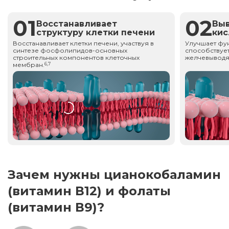
01
02
Восстанавливает
Вы
структуру клетки печени
ки
Восстанавливает клетки печени, участвуя в
Улучшает фу
синтезе фосфолипидов-основных
способствует
строительных компонентов клеточных
желчевыводя
мембран.
6,7
Зачем нужны цианокобаламин
(витамин В12) и фолаты
(витамин В9)?