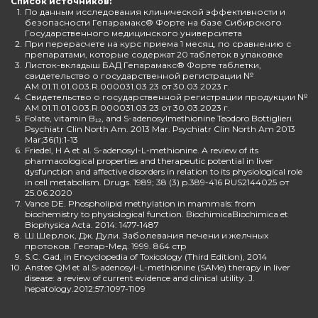
Список источников:
1.
По данным исследования клинической эффективности и
безопасности Гепарамакс® Форте на базе Сибирского
Государственного медицинского университета
2.
При перерасчете на курс приема 1 месяц, по сравнению с
препаратами, которые содержат 20 таблеток в упаковке
3.
Листок-вкладыш БАД Гепарамакс® Форте таблетки,
свидетельство о государственной регистрации №
AM.01.11.01.003.R.000031.03.23 от 30.03.2023 г.
4.
Свидетельство о государственной регистрации продукции №
AM.01.11.01.003.R.000031.03.23 от 30.03.2023 г.
5.
Folate, vitamin B₁₂, and S-adenosylmethionine Teodoro Bottiglieri.
Psychiatr Clin North Am. 2013 Mar. Psychiatr Clin North Am 2013
Mar;36(1):1-13
6.
Friedel, H A et al. S-adenosyl-L-methionine. A review of its
pharmacological properties and therapeutic potential in liver
dysfunction and affective disorders in relation to its physiological role
in cell metabolism. Drugs. 1989; 38 (3) p.389-416 RUS2144025 от
25.06.2020
7.
Vance DE. Phospholipid methylation in mammals: from
biochemistry to physiological function. BiochimicaBiochimica et
Biophysica Acta. 2014: 1477-1487
8.
Ш.Шерлок, Дж. Дули. Заболевания печени и желчных
протоков. Геотар-Мед. 1999. 864 стр
9.
S.C. Gad, in Encyclopedia of Toxicology (Third Edition), 2014
10.
Anstee QM et al.S-adenosyl-L-methionine (SAMe) therapy in liver
disease: a review of current evidence and clinical utility. J.
hepatology.2012;57:1097-1109