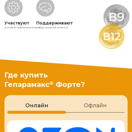
Участвуют
Поддерживают
в синтезе Адеметионина
работу нервной системы
5
Где купить
®
Гепарамакс
Форте?
Онлайн
Офлайн