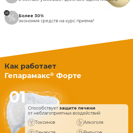
03
Более 30%
экономия средств на курс приема
2
Как работает
®
Гепарамакс
Форте
Способствует
защите печени
от неблагоприятных воздействий
Токсинов
Алкоголя
Лекарств
Вирусов