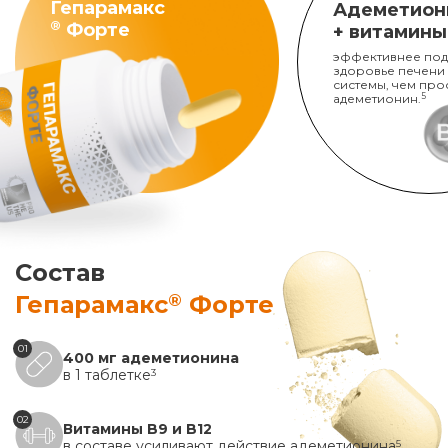
Гепарамакс
Адеметион
®
Форте
+ витамины
эффективнее под
здоровье печени
системы, чем про
адеметионин.
5
Состав
®
Гепарамакс
Форте
01
400 мг адеметионина
в 1 таблетке
3
02
Витамины B9 и B12
в составе усиливают действие адеметионина
5