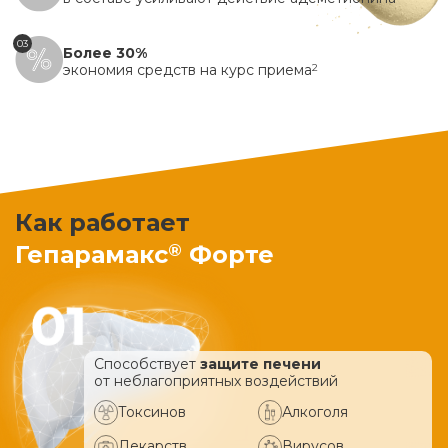
03
Более 30%
экономия средств на курс приема
2
Как работает
®
Гепарамакс
Форте
Способствует
защите печени
от неблагоприятных воздействий
Токсинов
Алкоголя
Лекарств
Вирусов