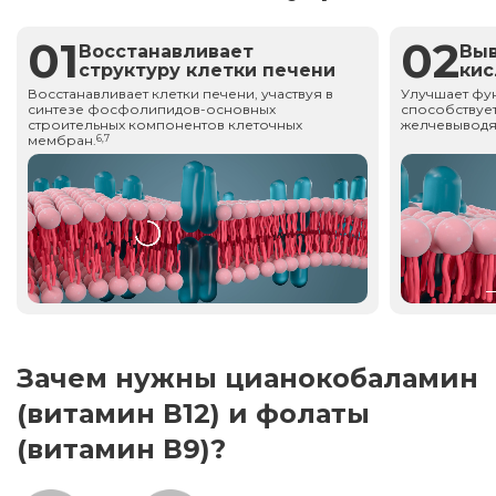
01
02
Восстанавливает
Вы
структуру клетки печени
ки
Восстанавливает клетки печени, участвуя в
Улучшает фу
синтезе фосфолипидов-основных
способствует
строительных компонентов клеточных
желчевыводя
мембран.
6,7
Зачем нужны цианокобаламин
(витамин В12) и фолаты
(витамин В9)?