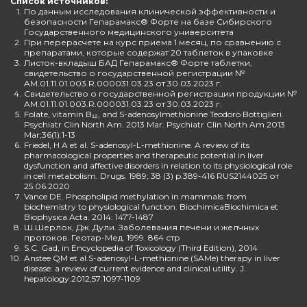
Список источников:
1.
По данным исследования клинической эффективности и
безопасности Гепарамакс® Форте на базе Сибирского
Государственного медицинского университета
2.
При перерасчете на курс приема 1 месяц, по сравнению с
препаратами, которые содержат 20 таблеток в упаковке
3.
Листок-вкладыш БАД Гепарамакс® Форте таблетки,
свидетельство о государственной регистрации №
AM.01.11.01.003.R.000031.03.23 от 30.03.2023 г.
4.
Свидетельство о государственной регистрации продукции №
AM.01.11.01.003.R.000031.03.23 от 30.03.2023 г.
5.
Folate, vitamin B₁₂, and S-adenosylmethionine Teodoro Bottiglieri.
Psychiatr Clin North Am. 2013 Mar. Psychiatr Clin North Am 2013
Mar;36(1):1-13
6.
Friedel, H A et al. S-adenosyl-L-methionine. A review of its
pharmacological properties and therapeutic potential in liver
dysfunction and affective disorders in relation to its physiological role
in cell metabolism. Drugs. 1989; 38 (3) p.389-416 RUS2144025 от
25.06.2020
7.
Vance DE. Phospholipid methylation in mammals: from
biochemistry to physiological function. BiochimicaBiochimica et
Biophysica Acta. 2014: 1477-1487
8.
Ш.Шерлок, Дж. Дули. Заболевания печени и желчных
протоков. Геотар-Мед. 1999. 864 стр
9.
S.C. Gad, in Encyclopedia of Toxicology (Third Edition), 2014
10.
Anstee QM et al.S-adenosyl-L-methionine (SAMe) therapy in liver
disease: a review of current evidence and clinical utility. J.
hepatology.2012;57:1097-1109