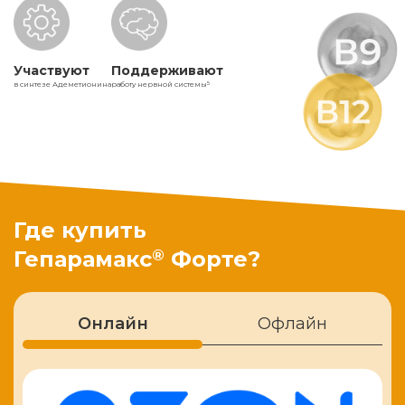
Участвуют
Поддерживают
в синтезе Адеметионина
работу нервной системы
5
Где купить
®
Гепарамакс
Форте?
Онлайн
Офлайн