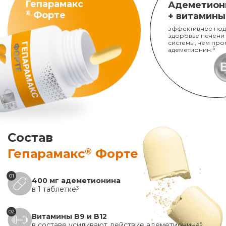
Гепарамакс
Адеметион
®
Форте
+ витамины
эффективнее под
здоровье печени
системы, чем про
адеметионин.
5
Состав
®
Гепарамакс
Форте
01
400 мг адеметионина
в 1 таблетке
3
02
Витамины B9 и B12
в составе усиливают действие адеметионина
5