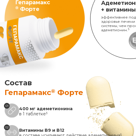
Гепарамакс
Адеметион
®
Форте
+ витамины
эффективнее под
здоровье печени
системы, чем про
адеметионин.
5
Состав
®
Гепарамакс
Форте
01
400 мг адеметионина
в 1 таблетке
3
02
Витамины B9 и B12
в составе усиливают действие адеметионина
5