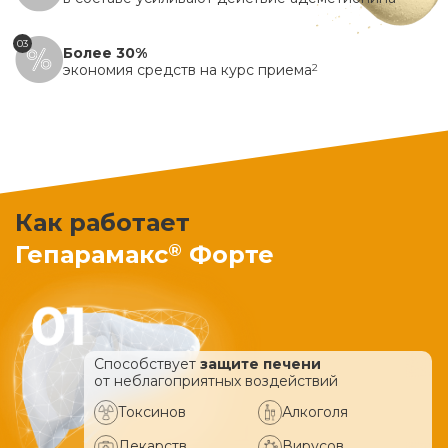
03
Более 30%
экономия средств на курс приема
2
Как работает
®
Гепарамакс
Форте
Способствует
защите печени
от неблагоприятных воздействий
Токсинов
Алкоголя
Лекарств
Вирусов