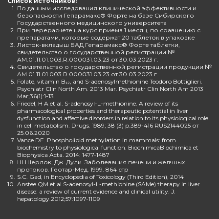
Список источников:
1.
По данным исследования клинической эффективности и
безопасности Гепарамакс® Форте на базе Сибирского
Государственного медицинского университета
2.
При перерасчете на курс приема 1 месяц, по сравнению с
препаратами, которые содержат 20 таблеток в упаковке
3.
Листок-вкладыш БАД Гепарамакс® Форте таблетки,
свидетельство о государственной регистрации №
AM.01.11.01.003.R.000031.03.23 от 30.03.2023 г.
4.
Свидетельство о государственной регистрации продукции №
AM.01.11.01.003.R.000031.03.23 от 30.03.2023 г.
5.
Folate, vitamin B₁₂, and S-adenosylmethionine Teodoro Bottiglieri.
Psychiatr Clin North Am. 2013 Mar. Psychiatr Clin North Am 2013
Mar;36(1):1-13
6.
Friedel, H A et al. S-adenosyl-L-methionine. A review of its
pharmacological properties and therapeutic potential in liver
dysfunction and affective disorders in relation to its physiological role
in cell metabolism. Drugs. 1989; 38 (3) p.389-416 RUS2144025 от
25.06.2020
7.
Vance DE. Phospholipid methylation in mammals: from
biochemistry to physiological function. BiochimicaBiochimica et
Biophysica Acta. 2014: 1477-1487
8.
Ш.Шерлок, Дж. Дули. Заболевания печени и желчных
протоков. Геотар-Мед. 1999. 864 стр
9.
S.C. Gad, in Encyclopedia of Toxicology (Third Edition), 2014
10.
Anstee QM et al.S-adenosyl-L-methionine (SAMe) therapy in liver
disease: a review of current evidence and clinical utility. J.
hepatology.2012;57:1097-1109