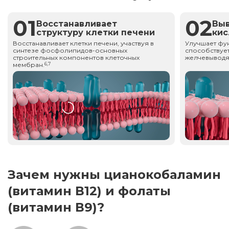
01
02
Восстанавливает
Вы
структуру клетки печени
ки
Восстанавливает клетки печени, участвуя в
Улучшает фу
синтезе фосфолипидов-основных
способствует
строительных компонентов клеточных
желчевыводя
мембран.
6,7
Зачем нужны цианокобаламин
(витамин В12) и фолаты
(витамин В9)?