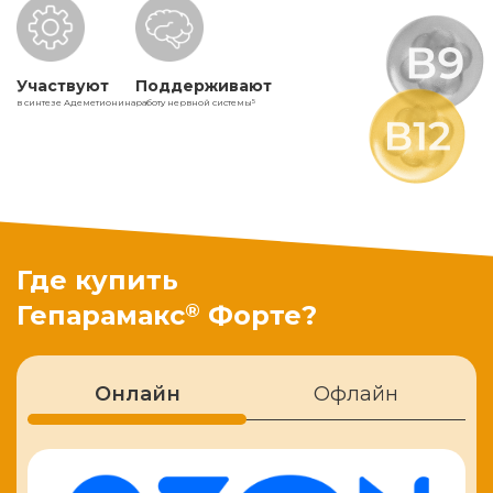
Участвуют
Поддерживают
в синтезе Адеметионина
работу нервной системы
5
Где купить
®
Гепарамакс
Форте?
Онлайн
Офлайн