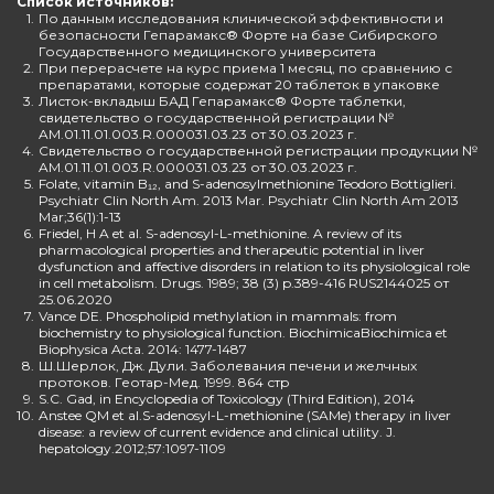
Список источников:
1.
По данным исследования клинической эффективности и
безопасности Гепарамакс® Форте на базе Сибирского
Государственного медицинского университета
2.
При перерасчете на курс приема 1 месяц, по сравнению с
препаратами, которые содержат 20 таблеток в упаковке
3.
Листок-вкладыш БАД Гепарамакс® Форте таблетки,
свидетельство о государственной регистрации №
AM.01.11.01.003.R.000031.03.23 от 30.03.2023 г.
4.
Свидетельство о государственной регистрации продукции №
AM.01.11.01.003.R.000031.03.23 от 30.03.2023 г.
5.
Folate, vitamin B₁₂, and S-adenosylmethionine Teodoro Bottiglieri.
Psychiatr Clin North Am. 2013 Mar. Psychiatr Clin North Am 2013
Mar;36(1):1-13
6.
Friedel, H A et al. S-adenosyl-L-methionine. A review of its
pharmacological properties and therapeutic potential in liver
dysfunction and affective disorders in relation to its physiological role
in cell metabolism. Drugs. 1989; 38 (3) p.389-416 RUS2144025 от
25.06.2020
7.
Vance DE. Phospholipid methylation in mammals: from
biochemistry to physiological function. BiochimicaBiochimica et
Biophysica Acta. 2014: 1477-1487
8.
Ш.Шерлок, Дж. Дули. Заболевания печени и желчных
протоков. Геотар-Мед. 1999. 864 стр
9.
S.C. Gad, in Encyclopedia of Toxicology (Third Edition), 2014
10.
Anstee QM et al.S-adenosyl-L-methionine (SAMe) therapy in liver
disease: a review of current evidence and clinical utility. J.
hepatology.2012;57:1097-1109