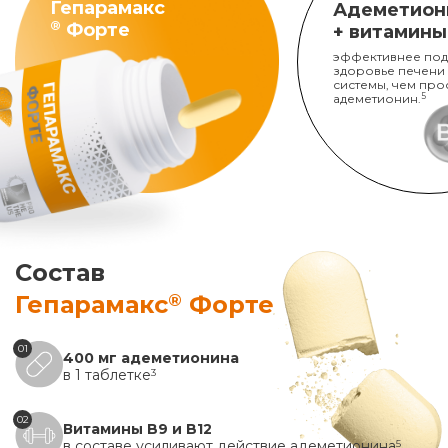
Гепарамакс
Адеметион
®
Форте
+ витамины
эффективнее под
здоровье печени
системы, чем про
адеметионин.
5
Состав
®
Гепарамакс
Форте
01
400 мг адеметионина
в 1 таблетке
3
02
Витамины B9 и B12
в составе усиливают действие адеметионина
5