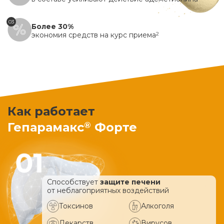
03
Более 30%
экономия средств на курс приема
2
Как работает
®
Гепарамакс
Форте
Способствует
защите печени
от неблагоприятных воздействий
Токсинов
Алкоголя
Лекарств
Вирусов