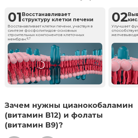
01
02
Восстанавливает
Вы
структуру клетки печени
ки
Восстанавливает клетки печени, участвуя в
Улучшает фу
синтезе фосфолипидов-основных
способствует
строительных компонентов клеточных
желчевыводя
мембран.
6,7
Зачем нужны цианокобаламин
(витамин В12) и фолаты
(витамин В9)?