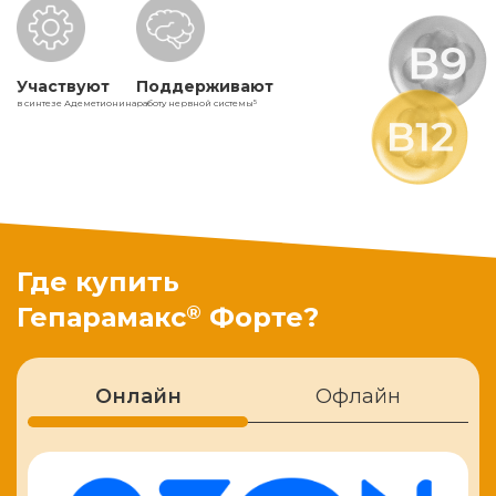
Участвуют
Поддерживают
в синтезе Адеметионина
работу нервной системы
5
Где купить
®
Гепарамакс
Форте?
Онлайн
Офлайн