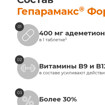
®
Гепарамакс
Фо
01
400 мг адеметио
3
в 1 таблетке
02
Витамины B9 и B1
в составе усиливают действ
03
Более 30%