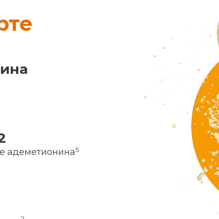
рте
нина
2
5
ие адеметионина
2