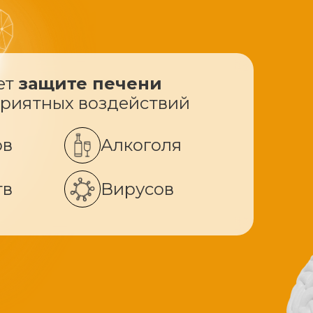
ет
защите печени
приятных воздействий
ов
Алкоголя
тв
Вирусов