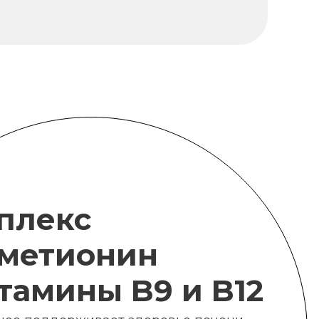
плекс
метионин
итамины B9 и B12