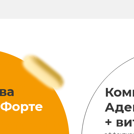
ва
Ком
Форте
Аде
+ в