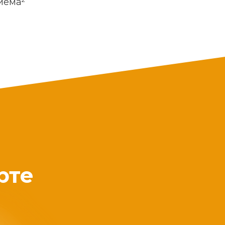
риема
рте