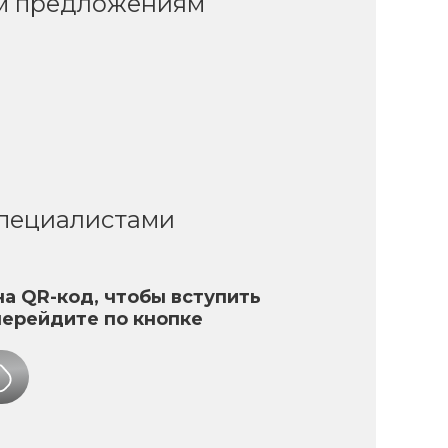
ым предложениям
специалистами
а QR-код, чтобы вступить
перейдите по кнопке