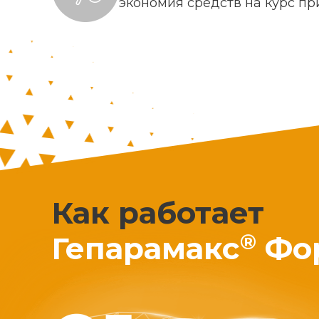
экономия средств на курс п
Как работает
®
Гепарамакс
Фо