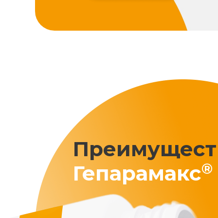
Преимущест
®
Гепарамакс