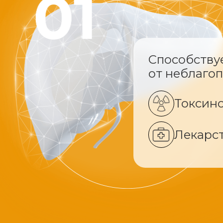
Способству
от неблаго
Токсин
Лекарс