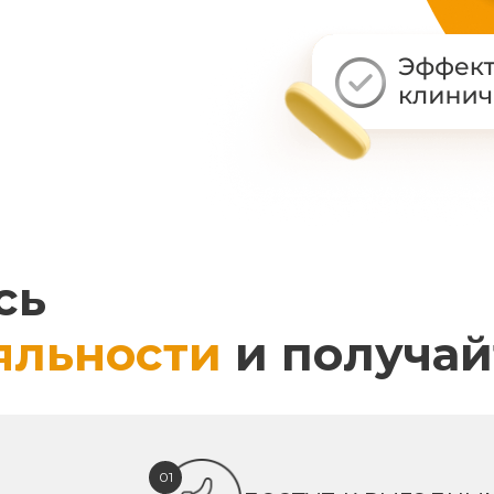
сь
яльности
и получай
01