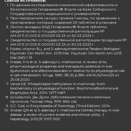
Список источников:
1.
По данным исследования клинической эффективности и
безопасности Гепарамакс® Форте на базе Сибирского
Государственного медицинского университета
2.
При перерасчете на курс приема 1 месяц, по сравнению с
препаратами, которые содержат 20 таблеток в упаковке
3.
Листок-вкладыш БАД Гепарамакс® Форте таблетки,
свидетельство о государственной регистрации №
AM.01.11.01.003.R.000031.03.23 от 30.03.2023 г.
4.
Свидетельство о государственной регистрации продукции №
AM.01.11.01.003.R.000031.03.23 от 30.03.2023 г.
5.
Folate, vitamin B₁₂, and S-adenosylmethionine Teodoro Bottiglieri.
Psychiatr Clin North Am. 2013 Mar. Psychiatr Clin North Am 2013
Mar;36(1):1-13
6.
Friedel, H A et al. S-adenosyl-L-methionine. A review of its
pharmacological properties and therapeutic potential in liver
dysfunction and affective disorders in relation to its physiological role
in cell metabolism. Drugs. 1989; 38 (3) p.389-416 RUS2144025 от
25.06.2020
7.
Vance DE. Phospholipid methylation in mammals: from
biochemistry to physiological function. BiochimicaBiochimica et
Biophysica Acta. 2014: 1477-1487
8.
Ш.Шерлок, Дж. Дули. Заболевания печени и желчных
протоков. Геотар-Мед. 1999. 864 стр
9.
S.C. Gad, in Encyclopedia of Toxicology (Third Edition), 2014
10.
Anstee QM et al.S-adenosyl-L-methionine (SAMe) therapy in liver
disease: a review of current evidence and clinical utility. J.
hepatology.2012;57:1097-1109