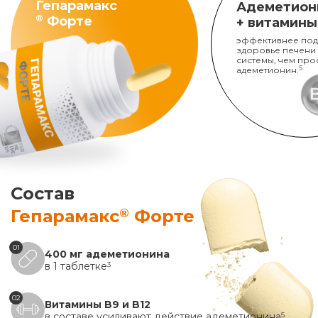
Гепарамакс
Адеметион
®
Форте
+ витамины
эффективнее под
здоровье печени
системы, чем про
адеметионин.
5
Состав
®
Гепарамакс
Форте
01
400 мг адеметионина
в 1 таблетке
3
02
Витамины B9 и B12
в составе усиливают действие адеметионина
5