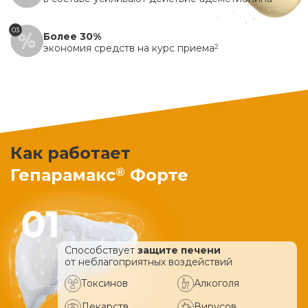
03
Более 30%
экономия средств на курс приема
2
Как работает
®
Гепарамакс
Форте
Способствует
защите печени
от неблагоприятных воздействий
Токсинов
Алкоголя
Лекарств
Вирусов