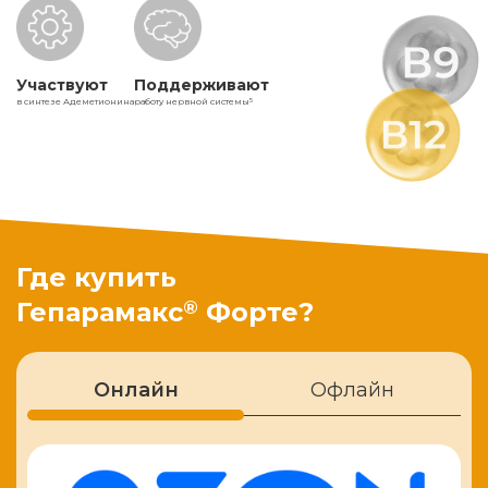
Участвуют
Поддерживают
в синтезе Адеметионина
работу нервной системы
5
Где купить
®
Гепарамакс
Форте?
Онлайн
Офлайн