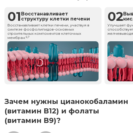
01
02
Восстанавливает
Вы
структуру клетки печени
ки
Восстанавливает клетки печени, участвуя в
Улучшает фу
синтезе фосфолипидов-основных
способствует
строительных компонентов клеточных
желчевыводя
мембран.
6,7
Зачем нужны цианокобаламин
(витамин В12) и фолаты
(витамин В9)?