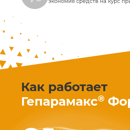
экономия средств на курс п
Как работает
®
Гепарамакс
Фо