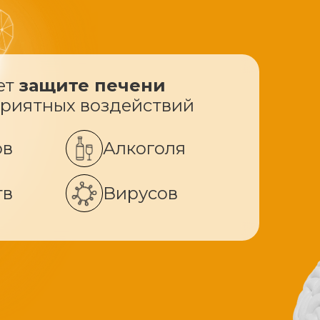
ет
защите печени
приятных воздействий
ов
Алкоголя
тв
Вирусов