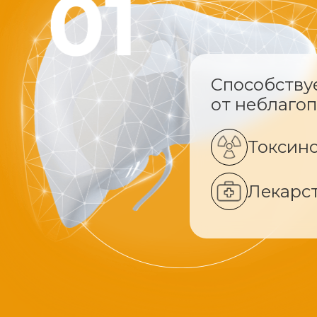
Способству
от неблаго
Токсин
Лекарс