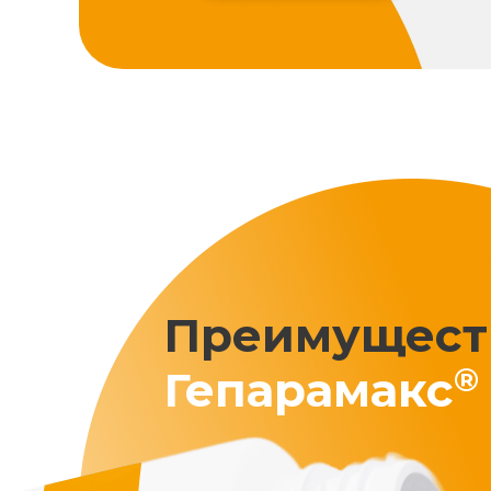
Преимущест
®
Гепарамакс