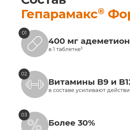
®
Гепарамакс
Фо
01
400 мг адеметио
3
в 1 таблетке
02
Витамины B9 и B1
в составе усиливают действ
03
Более 30%