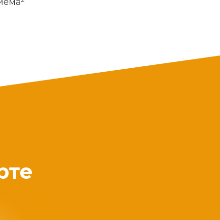
риема
рте