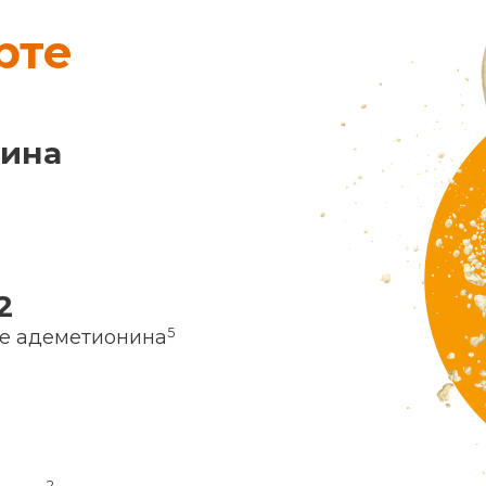
рте
нина
2
5
ие адеметионина
2