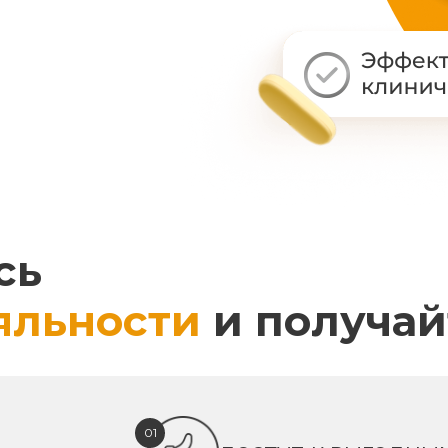
сь
яльности
и получай
01