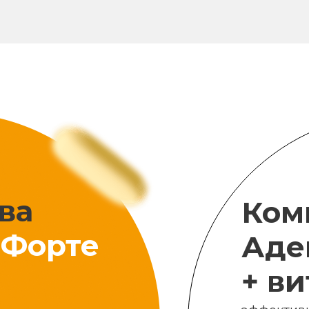
ва
Ком
Форте
Аде
+ в