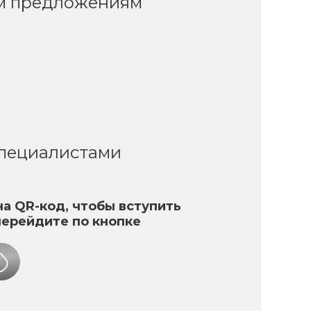
ым предложениям
специалистами
а QR-код, чтобы вступить
перейдите по кнопке