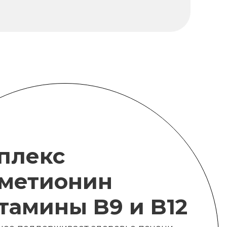
плекс
метионин
итамины B9 и B12